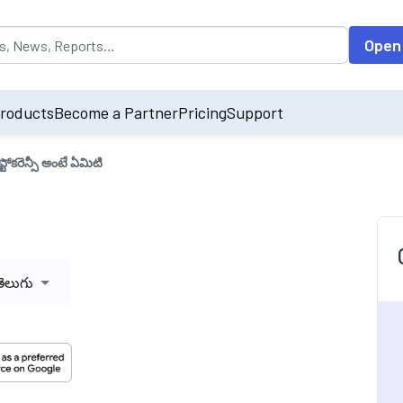
opulated by default on accessing the input field. On entering data int
Open
roducts
Become a Partner
Pricing
Support
రిప్టోకరెన్సీ అంటే ఏమిటి
తెలుగు