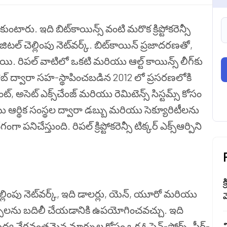
ుకుంటారు. ఇది బిట్‌కాయిన్స్ వంటి మరొక క్రిప్టోకరెన్సీ
్ చెల్లింపు నెట్‌వర్క్. బిట్‌కాయిన్ ప్రజాదరణతో,
ించాయి. రిపల్ వాటిలో ఒకటి మరియు ఆల్ట్ కాయిన్స్ లీగ్‍కు
కాలెబ్ ద్వారా సహ-స్థాపించబడిన 2012 లో ప్రసరణలోకి
మెంట్, అసెట్ ఎక్స్‌చేంజ్ మరియు రెమిటెన్స్ సిస్టమ్స్ కోసం
్థిక సంస్థల ద్వారా డబ్బు మరియు సెక్యూరిటీలను
నిచేస్తుంది. రిపల్ క్రిప్టోకరెన్సీ టిక్కర్ ఎక్స్ఆర్పిని
క
 చెల్లింపు నెట్‌వర్క్, ఇది డాలర్లు, యెన్, యూరో మరియు
మ
కరెన్సీలను బదిలీ చేయడానికి ఉపయోగించవచ్చు. ఇది
్య వేగవంతమైన మార్పుల కోసం ఒక ఓపెన్-సోర్స్, పీర్-
వ