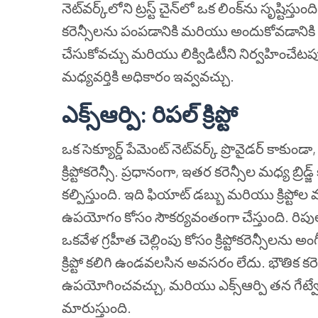
నెట్‌వర్క్‌లోని ట్రస్ట్ చైన్‌లో ఒక లింక్‌ను సృష్టిస్తుం
కరెన్సీలను పంపడానికి మరియు అందుకోవడానికి వీలు 
చేసుకోవచ్చు మరియు లిక్విడిటీని నిర్వహించేటప్ప
మధ్యవర్తికి అధికారం ఇవ్వవచ్చు.
ఎక్స్ఆర్పి
:
రిపల్ క్రిప్టో
ఒక సెక్యూర్డ్ పేమెంట్ నెట్‌వర్క్ ప్రొవైడర్ కాకుండ
క్రిప్టోకరెన్సీ. ప్రధానంగా, ఇతర కరెన్సీల మధ్య బ్రిడ్
కల్పిస్తుంది. ఇది ఫియాట్ డబ్బు మరియు క్రిప్టో
ఉపయోగం కోసం సౌకర్యవంతంగా చేస్తుంది. రిపుల్ ఇకో
ఒకవేళ గ్రహీత చెల్లింపు కోసం క్రిప్టోకరెన్సీలను అం
క్రిప్టో కలిగి ఉండవలసిన అవసరం లేదు. భౌతిక కరె
ఉపయోగించవచ్చు, మరియు ఎక్స్ఆర్పి తన గేట్వేలో గ్
మారుస్తుంది.