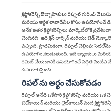
క్రిప్టోకరెన్సీ ఔత్సాహికులు రిప్పుల్ గురించి తెలుస
మరియు ఆర్థిక లావాదేవీల కోసం ఉపయోగించే డిజిటల
అనేక ఇతర క్రిప్టోకరెన్సీలు మార్కెట్‌లోకి ప్రవేశ
చెందినది. ఇది క్రిస్ లార్సెన్ మరియు జెడ్ మెక్
వచ్చింది. ప్రాథమికంగా, రిప్పుల్ చెల్లింపు సెటిల్‌
ఉపయోగించబడుతుంది. ఇది బ్యాంకులు మరియు ఆర
రెమిట్ చేయడానికి ఉపయోగించే పద్ధతి వంటివి వేగంగా ప
ఉపయోగిస్తుంది.
రిపల్ ను అర్థం చేసుకోవడం
రిప్పుల్ అనేది ఒకేసారి క్రిప్టోకరెన్సీ మరియు ఒక
బిట్‌కాయిన్ మరియు లైట్‌కాయిన్ వంటి క్రిప్టో
అవాంతరాలు-లేని బదిలీలు మరియు కరెన్సీల మధ