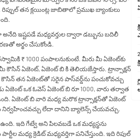
ంగా, రిప్పుల్ తన క్లయింట్ల జాబితాలో ప్రముఖ బ్యాంకులు
ంది.
క
ా అనేది ఇష్టపడే మధ్యవర్తుల ద్వారా డబ్బును బదిలీ
ణతో అర్థం చేసుకోండి.
2
ాగస్వామికి ₹ 1000 పంపాలనుకుంటే. మీరు మీ ఏజెంట్‌కు
క
కౌసిన్ ఏజెంట్, ఏజెంట్ బి కి తెలియజేస్తారు. ట్రాన్సాక్షన్
ీ కౌసిన్ తన ఏజెంట్‌తో సరైన పాస్‌వర్డ్‌ను పంచుకోవచ్చు
గ
ఏజెంట్ ఒక ఓవెస్ ఏజెంట్ బి రూ 1000, వారు తర్వాత
అ
ది. ఏజెంట్ బి వారి మధ్య మరొక ట్రాన్సాక్షన్‌తో ఏజెంట్
ను నిర్వహించవచ్చు లేదా దానిని బ్యాలెన్స్ చేయవచ్చు.
ంగా ఉంది. ఇది గేట్వే అని పిలవబడే ఒక మధ్యస్థను
ార్టీల మధ్య క్రెడిట్ మధ్యవర్తిగా పనిచేస్తుంది. ఇది రిపుల్