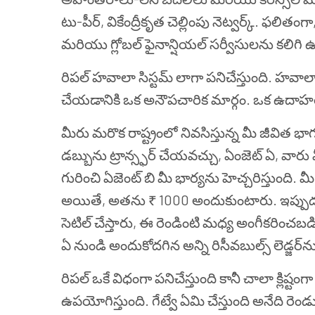
టు-పీర్, వికేంద్రీకృత చెల్లింపు నెట్వర్క్. ఫలిత
మరియు గ్లోబల్ ఫైనాన్షియల్ సర్వీసులను కలిగి ఉ
రిపల్ హవాలా సిస్టమ్ లాగా పనిచేస్తుంది. హవాల
చేయడానికి ఒక అనౌపచారిక మార్గం. ఒక ఉదాహర
మీరు మరొక రాష్ట్రంలో నివసిస్తున్న మీ జీవిత భ
డబ్బును ట్రాన్స్ఫర్ చేయవచ్చు, ఏంజెట్ ఏ, వారు మీ 
గురించి ఏజెంట్ బి మీ భార్యను హెచ్చరిస్తుంది. మ
అయితే, అతను ₹ 1000 అందుకుంటారు. ఇప్పుడు 
సెటిల్ చేస్తారు, ఈ రెండింటి మధ్య అంగీకరించబడిం
ఏ నుండి అందుకోదగిన అన్ని రిసీవబుల్స్ లెడ్జర్‌
రిపల్ ఒకే విధంగా పనిచేస్తుంది కానీ చాలా క్లిష్ట
ఉపయోగిస్తుంది. గేట్వే ఏమి చేస్తుంది అనేది రెండు ప