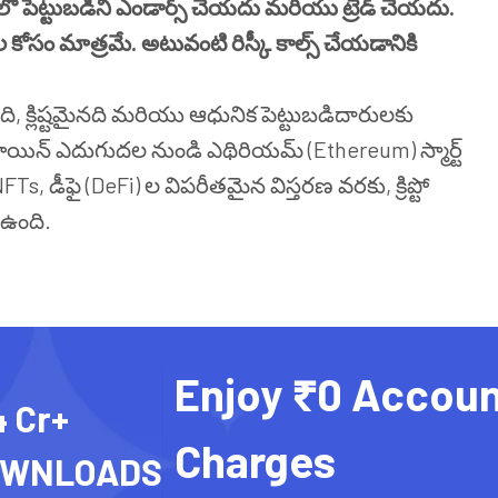
్సీలలో పెట్టుబడిని ఎండార్స్ చేయదు మరియు ట్రేడ్ చేయదు
.
 కోసం మాత్రమే
.
అటువంటి రిస్కీ కాల్స్ చేయడానికి
ోంది, క్లిష్టమైనది మరియు ఆధునిక పెట్టుబడిదారులకు
‌కాయిన్ ఎదుగుదల నుండి ఎథిరియమ్ (Ethereum) స్మార్ట్
NFTs, డీఫై (DeFi) ల విపరీతమైన విస్తరణ వరకు, క్రిప్టో
 ఉంది.
Enjoy ₹0 Accoun
4 Cr+
Charges
OWNLOADS