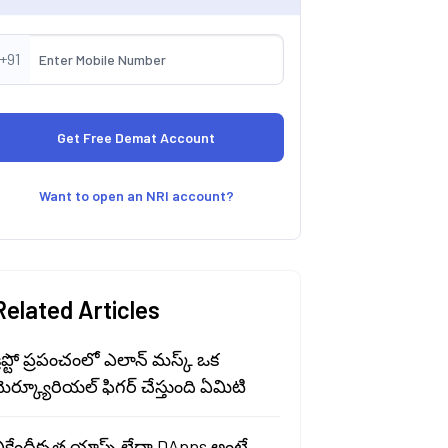
+91
Want to open an NRI account?
Related Articles
్రిప్టో ప్రపంచంలో ఎలాన్ మస్క్ ఒక
ెర్క్యూరియల్ ఫిగర్ చేస్తుంది ఏమిటి
ికేంద్రీకృత యాప్స్ లేదా DApps అంటే