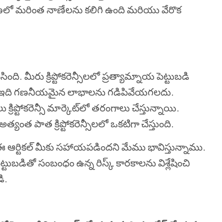
్రసరణలో మరింత నాణేలను కలిగి ఉంది మరియు వేరొక
 చేసింది. మీరు క్రిప్టోకరెన్సీలలో ప్రత్యామ్నాయ పెట్టుబడి
 ఎంపిక, ఇది గణనీయమైన లాభాలను గడిపివేయగలదు.
‌లు క్రిప్టోకరెన్సీ మార్కెట్‌లో తరంగాలు చేస్తున్నాయి.
్యంత పాత క్రిప్టోకరెన్సీలలో ఒకటిగా చేస్తుంది.
డానికి ఈ ఆర్టికల్ మీకు సహాయపడిందని మేము భావిస్తున్నాము.
సీ పెట్టుబడితో సంబంధం ఉన్న రిస్క్ కారకాలను విశ్లేషించి
ి.