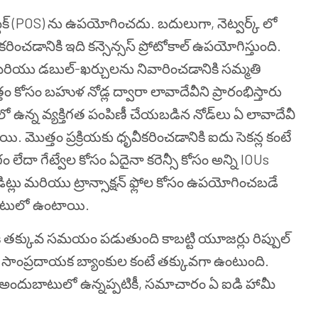
స్టేక్ (POS) ను ఉపయోగించదు. బదులుగా, నెట్వర్క్ లో
కరించడానికి ఇది కన్సెన్సస్ ప్రోటోకాల్ ఉపయోగిస్తుంది.
రియు డబుల్-ఖర్చులను నివారించడానికి సమ్మతి
సం బహుళ నోడ్ల ద్వారా లావాదేవీని ప్రారంభిస్తారు
‌లో ఉన్న వ్యక్తిగత పంపిణీ చేయబడిన నోడ్‌లు ఏ లావాదేవీ
 మొత్తం ప్రక్రియకు ధృవీకరించడానికి ఐదు సెకన్ల కంటే
దా గేట్వేల కోసం ఏదైనా కరెన్సీ కోసం అన్ని IOUs
్రెడిట్లు మరియు ట్రాన్సాక్షన్ ఫ్లోల కోసం ఉపయోగించబడే
ందుబాటులో ఉంటాయి.
చడానికి తక్కువ సమయం పడుతుంది కాబట్టి యూజర్లు రిప్పుల్
ీజు సాంప్రదాయక బ్యాంకుల కంటే తక్కువగా ఉంటుంది.
ంగంగా అందుబాటులో ఉన్నప్పటికీ, సమాచారం ఏ ఐడి హామీ