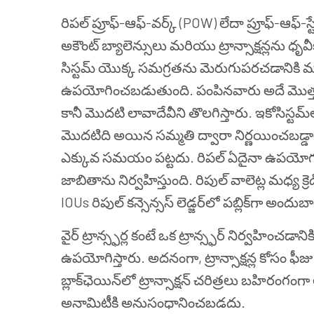
రిపల్ ప్రూఫ్-ఆఫ్-వర్క్ (POW) లేదా ప్రూఫ్-ఆఫ్-
అకౌంట్ బ్యాలెన్సులు మరియు ట్రాన్సాక్షన్లను ధృవీ
సిస్టమ్ యొక్క సమగ్రతను మెరుగుపరచడానికి మ
ఉపయోగించబడుతుంది. పంపినవారు అదే మొత్తం కో
కానీ మొదటి లావాదేవీని తొలగిస్తారు. ఇకోసిస్టమ్
మొదటిది అయిన సమ్మతి ద్వారా నిర్ణయించబడ్డాయి.
ఎక్కువ సమయం పట్టదు. రిపల్ ఏదైనా ఉపయోగం లే
జాబితాను నిర్వహిస్తుంది. రిపుల్ వాలెట్ల మధ్య క
IOUs రిపుల్ కన్సెన్సస్ లెడ్జర్‌లో పబ్లిక్‌గా అ
వైర్ ట్రాన్స్ఫర్ల కంటే ఒక ట్రాన్స్ఫర్ నిర్వహిం
ఉపయోగిస్తారు. అదనంగా, ట్రాన్సాక్షన్ల కోసం ఫ
బ్లాక్‌ఛెయిన్‌లో ట్రాన్సాక్షన్ చరిత్రలు బహిర
అనామిటీకి అనుసంధానించబడదు.