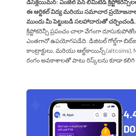
డిస్‌క్లెయిమర్
:
ఏంజెల్
వన్ లిమిటెడ్ క్రిప్టోకరెన
ఈ
ఆర్టికల్ విద్య మరియు సమాచార ప్రయోజనాల
ముందు మీ పెట్టుబడి సలహాదారుతో చర్చించండి
.
క్రిప్టోకరెన్సీ ప్రపంచం చాలా వేగంగా దూసుకుపోత
ఎంతగానో ఉపయోగపడేది. డిజిటల్ గోల్డ్‌గా బిట్
కాంట్రాక్టులు, మరియు ఆల్ట్‌కాయిన్స్ (altcoins), 
రంగం అవకాశాలతో పాటు రిస్క్‌లను కూడా కలిగి
4.
D