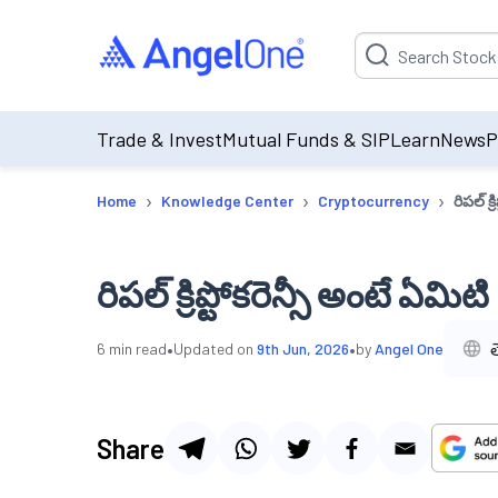
Suggestion will be p
Trade & Invest
Mutual Funds & SIP
Learn
News
P
›
›
›
Home
Knowledge Center
Cryptocurrency
రిపల్ క్
రిపల్ క్రిప్టోకరెన్సీ అంటే ఏమిటి
•
•
6
min read
Updated on
9th Jun, 2026
by
Angel One
Share