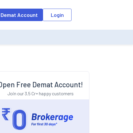
o the input field, the suggestion list will be updated as per the keyw
 Demat Account
Login
Open Free Demat Account!
Join our 3.5 Cr+ happy customers