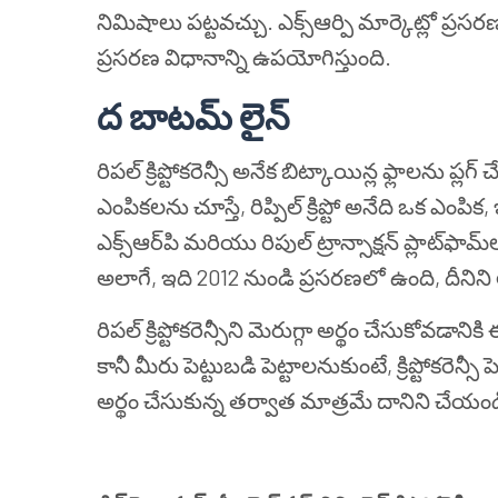
నిమిషాలు పట్టవచ్చు. ఎక్స్ఆర్పి మార్కెట్లో ప
ప్రసరణ విధానాన్ని ఉపయోగిస్తుంది.
ద బాటమ్ లైన్
రిపల్ క్రిప్టోకరెన్సీ అనేక బిట్కాయిన్ల ఫ్లాలను ప్లగ్
ఎంపికలను చూస్తే, రిప్పిల్ క్రిప్టో అనేది ఒక
ఎక్స్‌ఆర్‌పి మరియు రిపుల్ ట్రాన్సాక్షన్ ప్లాట్‌ఫామ్
అలాగే, ఇది 2012 నుండి ప్రసరణలో ఉంది, దీనిని అత
రిపల్ క్రిప్టోకరెన్సీని మెరుగ్గా అర్థం చేసుకోవ
కానీ మీరు పెట్టుబడి పెట్టాలనుకుంటే, క్రిప్టోకరెన్
అర్థం చేసుకున్న తర్వాత మాత్రమే దానిని చేయండ