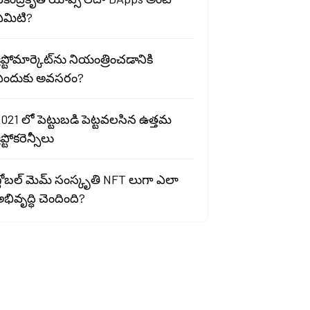
ఏమిటి?
్రిప్టోమార్కెట్‌ను నియంత్రించడానికి
ఎందుకు అవసరం?
021 లో పెట్టుబడి పెట్టవలసిన ఉత్తమ
్రిప్టోకరెన్సీలు
్లోబల్ మెమ్ సంస్కృతి NFT లుగా ఎలా
భివృద్ధి చెందింది?