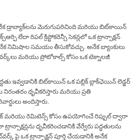
ేక డ్రాబ్యాక్‌లను మెరుగుపరిచింది మరియు బిట్‌కాయిన్
 లేదా రిపల్ క్రిప్టోకరెన్సీ సెకన్లలో ఒక ట్రాన్సాక్షన్
 అనేక నిమిషాల సమయం తీసుకోవచ్చు. అనేక బ్యాంకులు
నెట్‌వర్క్‌లు మరియు ప్రోటోకాల్స్ కోసం ఒక టెక్నాలజీ
ఇవ్వడానికి బిట్‌కాయిన్ ఒక పబ్లిక్ బ్లాక్‌ఛెయిన్ లెడ్జర్
్‌ను నిరంతరం ధృవీకరిస్తారు మరియు ప్రతి
ార్డులు అందిస్తారు.
చేంజ్ మరియు రెమిటెన్స్ కోసం ఉపయోగించే రిప్పుల్ ద్వారా
ండూ ట్రాన్సాక్షన్లను ధృవీకరించడానికి వేర్వేరు పద్ధతులను
క్ పై ఒక ట్రాన్సాక్షన్ పూర్తి చేయడానికి అనేక