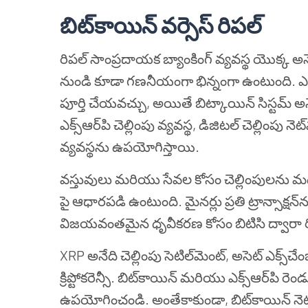
బిట్‌కాయిన్ వర్సెస్ రిపల్
రిపల్ సాంప్రదాయక బ్యాంకింగ్ వ్యవస్థ యొక్క అన
నుండి కూడా గణనీయంగా భిన్నంగా ఉంటుంది. ఎక్స్ఆర్పి
పూర్తి చేయవచ్చు, అయితే బిట్కాయిన్ సిస్టమ్
ఎక్స్‌ఆర్‌పి చెల్లింపు వ్యవస్థ, డిజిటల్ చెల్లింపు 
వ్యవస్థను ఉపయోగిస్తాయి.
వస్తువులు మరియు సేవల కోసం చెల్లింపులను మద్దతు 
పై ఆధారపడి ఉంటుంది. మైనర్లు ప్రతి ట్రాన్సాక్షన
విజయవంతమైన ధృవీకరణ కోసం బిటిసి ద్వారా రివ
XRP అనేది చెల్లింపు సెటిల్‌మెంట్, అసెట్ ఎక్స్‌
క్రిప్టోకరెన్సీ. బిట్‌కాయిన్ మరియు ఎక్స్‌ఆర్‌పి రె
ఉపయోగించండి. అంతేకాకుండా, బిట్‌కాయిన్ నెట్‌వర్