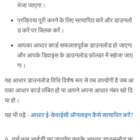
भेजा
जाएगा
।
प्रक्रिया
पूरी
करने
के
लिए
सत्यापित
करें
और
डाउनलो
ड
करें
पर
क्लिक
करें
।
आपका
आधार
कार्ड
सफलतापूर्वक
डाउनलोड
हो
जाएगा
और
आपके
डिवाइस
के
डाउनलोड
फ़ोल्डर
में
सहेजा
जाए
गा
।
यह
आधार
डाउनलोड
विधि
विशेष
रूप
से
तब
उपयोगी
है
जब
आ
पका
आधार
कार्ड
लंबित
हो
या
आपने
अपना
आधार
नंबर
खो
दि
या
हो
।
यह
भी
पढ़ें
-
आधार
ई
-
केवाईसी
ऑनलाइन
कैसे
सत्यापित
करें
?
4.
वर्चुअल
आईडी
का
उपयोग
करके
आधार
डाउनलोड
क