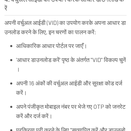
रें
अपनी
वर्चुअल
आईडी
(VID)
का
उपयोग
करके
अपना
आधार
डा
उनलोड
करने
के
लिए
,
इन
चरणों
का
पालन
करें
:
आधिकारिक
आधार
पोर्टल
पर
जाएँ
।
'
आधार
डाउनलोड
करें
'
पृष्ठ
के
अंतर्गत
"VID"
विकल्प
चुनें
।
अपनी
16
अंकों
की
वर्चुअल
आईडी
और
सुरक्षा
कोड
दर्ज
करें
।
अपने
पंजीकृत
मोबाइल
नंबर
पर
भेजे
गए
OTP
को
जनरेट
करें
और
दर्ज
करें
।
प्रक्रिया
पूरी
करने
के
लिए
"
सत्यापित
करें
और
डाउनलो