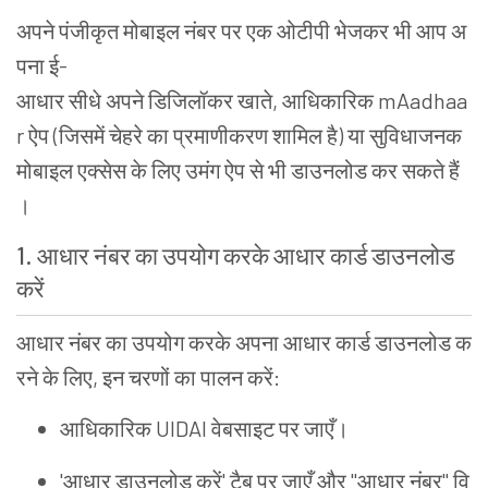
अपने
पंजीकृत
मोबाइल
नंबर
पर
एक
ओटीपी
भेजकर
भी
आप
अ
पना
ई
-
आधार
सीधे
अपने
डिजिलॉकर
खाते
,
आधिकारिक
mAadhaa
r
ऐप
(
जिसमें
चेहरे
का
प्रमाणीकरण
शामिल
है
)
या
सुविधाजनक
मोबाइल
एक्सेस
के
लिए
उमंग
ऐप
से
भी
डाउनलोड
कर
सकते
हैं
।
1.
आधार
नंबर
का
उपयोग
करके
आधार
कार्ड
डाउनलोड
करें
आधार
नंबर
का
उपयोग
करके
अपना
आधार
कार्ड
डाउनलोड
क
रने
के
लिए
,
इन
चरणों
का
पालन
करें
:
आधिकारिक
UIDAI
वेबसाइट
पर
जाएँ
।
'
आधार
डाउनलोड
करें
'
टैब
पर
जाएँ
और
"
आधार
नंबर
"
वि