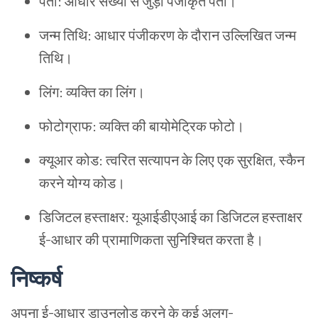
पता
:
आधार
संख्या
से
जुड़ा
पंजीकृत
पता
।
जन्म
तिथि
:
आधार
पंजीकरण
के
दौरान
उल्लिखित
जन्म
तिथि
।
लिंग
:
व्यक्ति
का
लिंग
।
फोटोग्राफ
:
व्यक्ति
की
बायोमेट्रिक
फोटो
।
क्यूआर
कोड
:
त्वरित
सत्यापन
के
लिए
एक
सुरक्षित
,
स्कैन
करने
योग्य
कोड
।
डिजिटल
हस्ताक्षर
:
यूआईडीएआई
का
डिजिटल
हस्ताक्षर
ई
-
आधार
की
प्रामाणिकता
सुनिश्चित
करता
है
।
निष्कर्ष
अपना
ई
-
आधार
डाउनलोड
करने
के
कई
अलग
-