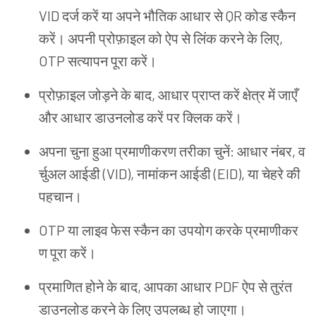
VID
दर्ज
करें
या
अपने
भौतिक
आधार
से
QR
कोड
स्कैन
करें
।
अपनी
प्रोफ़ाइल
को
ऐप
से
लिंक
करने
के
लिए
,
OTP
सत्यापन
पूरा
करें
।
प्रोफ़ाइल
जोड़ने
के
बाद
,
आधार
प्राप्त
करें
क्षेत्र
में
जाएँ
और
आधार
डाउनलोड
करें
पर
क्लिक
करें
।
अपना
चुना
हुआ
प्रमाणीकरण
तरीका
चुनें
:
आधार
नंबर
,
व
र्चुअल
आईडी
(VID),
नामांकन
आईडी
(EID),
या
चेहरे
की
पहचान
।
OTP
या
लाइव
फेस
स्कैन
का
उपयोग
करके
प्रमाणीकर
ण
पूरा
करें
।
प्रमाणित
होने
के
बाद
,
आपका
आधार
PDF
ऐप
से
तुरंत
डाउनलोड
करने
के
लिए
उपलब्ध
हो
जाएगा
।