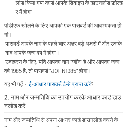
लोड
किया
गया
कार्ड
आपके
डिवाइस
के
डाउनलोड
फ़ोल्ड
र
में
होगा
।
पीडीएफ
खोलने
के
लिए
आपको
एक
पासवर्ड
की
आवश्यकता
हो
गी
।
पासवर्ड
आपके
नाम
के
पहले
चार
अक्षर
बड़े
अक्षरों
में
और
उसके
बाद
आपके
जन्म
वर्ष
में
होगा
।
उदाहरण
के
लिए
,
यदि
आपका
नाम
"
जॉन
"
है
और
आपका
जन्म
वर्ष
1985
है
,
तो
पासवर्ड
"JOHN1985"
होगा
।
यह
भी
पढ़ें
-
ई
-
आधार
पासवर्ड
कैसे
प्राप्त
करें
?
2.
नाम
और
जन्मतिथि
का
उपयोग
करके
आधार
कार्ड
डाउ
नलोड
करें
नाम
और
जन्मतिथि
से
अपना
आधार
कार्ड
डाउनलोड
करने
के