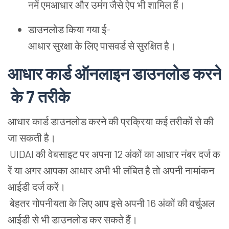
नमें
एमआधार
और
उमंग
जैसे
ऐप
भी
शामिल
हैं
।
डाउनलोड
किया
गया
ई
-
आधार
सुरक्षा
के
लिए
पासवर्ड
से
सुरक्षित
है
।
आधार
कार्ड
ऑनलाइन
डाउनलोड
करने
के
7
तरीके
आधार
कार्ड
डाउनलोड
करने
की
प्रक्रिया
कई
तरीकों
से
की
जा
सकती
है
।
UIDAI
की
वेबसाइट
पर
अपना
12
अंकों
का
आधार
नंबर
दर्ज
क
रें
या
अगर
आपका
आधार
अभी
भी
लंबित
है
तो
अपनी
नामांकन
आईडी
दर्ज
करें
।
बेहतर
गोपनीयता
के
लिए
आप
इसे
अपनी
16
अंकों
की
वर्चुअल
आईडी
से
भी
डाउनलोड
कर
सकते
हैं
।