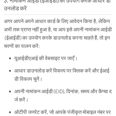
3.
नामांकन
आईडी
(
ईआईडी
)
का
उपयोग
करके
आधार
डा
उनलोड
करें
अगर
आपने
अपने
आधार
कार्ड
के
लिए
आवेदन
किया
है
,
लेकिन
अभी
तक
प्राप्त
नहीं
हुआ
है
,
या
आप
इसे
अपनी
नामांकन
आईडी
(
ईआईडी
)
का
उपयोग
करके
डाउनलोड
करना
चाहते
हैं
,
तो
इन
चरणों
का
पालन
करें
:
यूआईडीएआई
की
वेबसाइट
पर
जाएँ
।
आधार
डाउनलोड
करें
विकल्प
पर
क्लिक
करें
और
ईआई
डी
विकल्प
चुनें
।
अपनी
नामांकन
आईडी
(EID),
दिनांक
,
समय
और
कैप्चा
द
र्ज
करें
।
ओटीपी
जनरेट
करें
,
जो
आपके
पंजीकृत
मोबाइल
नंबर
पर