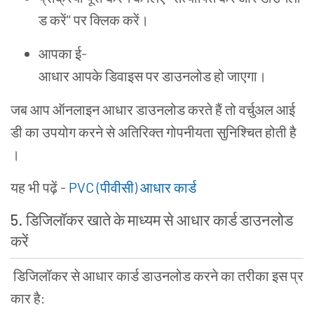
ड
करें
"
पर
क्लिक
करें
।
आपका
ई
-
आधार
आपके
डिवाइस
पर
डाउनलोड
हो
जाएगा
।
जब
आप
ऑनलाइन
आधार
डाउनलोड
करते
हैं
तो
वर्चुअल
आई
डी
का
उपयोग
करने
से
अतिरिक्त
गोपनीयता
सुनिश्चित
होती
है
।
यह
भी
पढ़ें
-
PVC (
पीवीसी
)
आधार
कार्ड
5.
डिजिलॉकर
खाते
के
माध्यम
से
आधार
कार्ड
डाउनलोड
करें
डिजिलॉकर
से
आधार
कार्ड
डाउनलोड
करने
का
तरीका
इस
प्र
कार
है
: