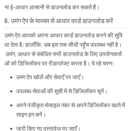
ना
ई
-
आधार
आसानी
से
डाउनलोड
कर
सकते
हैं
।
6.
उमंग
ऐप
के
माध्यम
से
आधार
कार्ड
डाउनलोड
करें
उमंग
ऐप
आपको
अपना
आधार
कार्ड
डाउनलोड
करने
की
सुवि
धा
देता
है
;
हालाँकि
,
अब
इस
तक
सीधी
पहुँच
उपलब्ध
नहीं
है
।
उमंग
,
आधार
से
संबंधित
सभी
डाउनलोड
के
लिए
उपयोगकर्ता
ओं
को
डिजिलॉकर
पर
रीडायरेक्ट
करता
है
।
ये
रहे
चरण
:
उमंग
ऐप
खोलें
और
सेवाएँ
पर
जाएँ
।
उपलब्ध
सेवाओं
की
सूची
में
से
डिजिलॉकर
चुनें
।
अपने
पंजीकृत
मोबाइल
नंबर
से
अपने
डिजिलॉकर
खाते
में
साइन
इन
करें
।
जारी
किए
गए
दस्तावेज़
पर
जाएँ
।