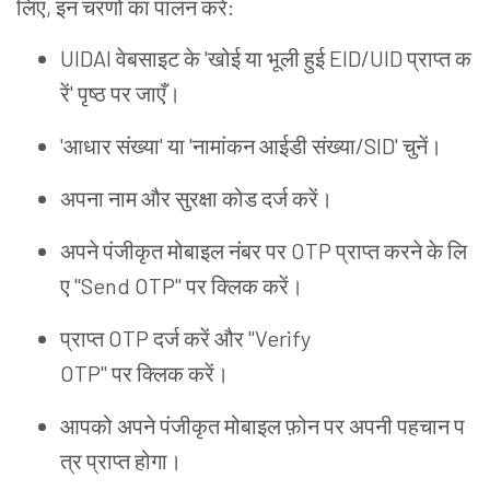
लिए
,
इन
चरणों
का
पालन
करें
:
UIDAI
वेबसाइट
के
'
खोई
या
भूली
हुई
EID/UID
प्राप्त
क
रें
'
पृष्ठ
पर
जाएँ
।
'
आधार
संख्या
'
या
'
नामांकन
आईडी
संख्या
/SID'
चुनें
।
अपना
नाम
और
सुरक्षा
कोड
दर्ज
करें
।
अपने
पंजीकृत
मोबाइल
नंबर
पर
OTP
प्राप्त
करने
के
लि
ए
"Send OTP"
पर
क्लिक
करें
।
प्राप्त
OTP
दर्ज
करें
और
"Verify
OTP"
पर
क्लिक
करें
।
आपको
अपने
पंजीकृत
मोबाइल
फ़ोन
पर
अपनी
पहचान
प
त्र
प्राप्त
होगा
।