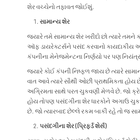
શેર
વચ્ચેનો
તફાવત
જોઈશું
.
સામાન્ય
શેર
જ્યારે
તમે
સામાન્ય
શેર
ખરીદો
છો
ત્યારે
તમને
ક
ઑફ
ડાયરેક્ટર્સને
પસંદ
કરવાનો
કાયદાકીય
અ
કંપનીના
મેનેજમેન્ટના
નિર્ણયો
પર
પણ
નિયંત્
જ્યારે
કોઈ
કંપની
નિષ્ફળ
જાય છે
ત્યારે
સામાન
વાત
આવે
ત્યારે
સૌથી
ઓછી
પ્રાથમિકતા
હોય
છ
અગ્રિમતા
સાથે
પરત
ચુકવણી
મેળવે
છે
.
જો
ક્ર
હોય
તોપણ
પસંદગીના
શેર
ધારકોને
અગાઉ
ચુ
છે
.
જો
ત્યારબાદ છેલ્લે
રકમ બાકી
રહે
તો
જ
સા
પસંદગીના
શેર (પ્રિફર્ડ શેર્સ)