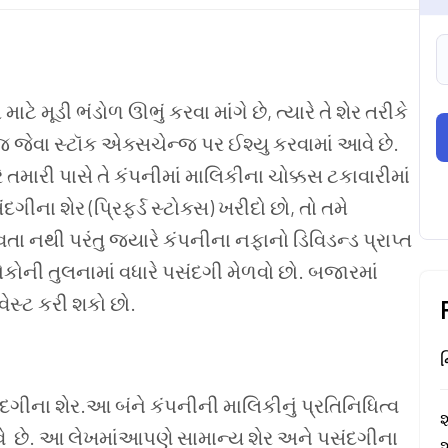
માટે મૂડી ભંડોળ ઊભું કરવા માંગે છે
,
ત્યારે તે શેર તરીકે
્જ જેવા સ્ટૉક એક્સચેન્જ પર ઈશ્યુ કરવામાં આવે છે
.
ે
તમારી પાસે તે કંપનીમાં માલિકીના ચોક્કસ ટકાવારીમાં
દગીના શેર (પ્રિફર્ડ સ્ટોક્સ) ખરીદો છો
,
તો તમે
તા નથી પરંતુ જ્યારે કંપનીના નફાનો ડિવિડન્ડ પ્રાપ્ત
ોકોની તુલનામાં વધારે પસંદગી મેળવો છો
.
બજારમાં
વેસ્ટ કરી શકો છો
.
ન
ંદગીના
શેર
.
આ
બંને
કંપનીની
માલિકીનું
પ્રતિનિધિત્વ
શ
વે
છે
.
આ
લેખમાંઆપણે
સામાન્ય
શેર
અને
પસંદગીના