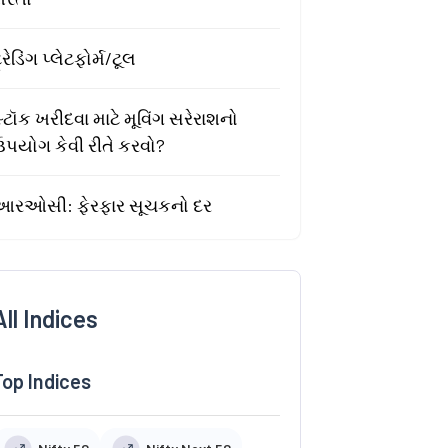
્રેડિંગ પ્લેટફોર્મ/ટૂલ
્ટૉક ખરીદવા માટે મૂવિંગ સરેરાશનો
ઉપયોગ કેવી રીતે કરવો?
આરઓસી: ફેરફાર સૂચકનો દર
All Indices
Top Indices