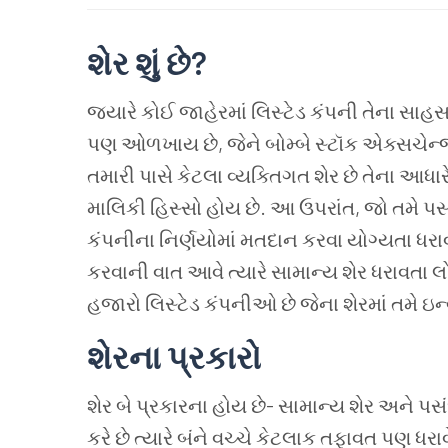
શેર
શું
છે
?
જ્યારે કોઈ જાહેરમાં લિસ્ટેડ કંપની તેના સાહસ 
પણ ઓળખાય છે
,
જેને બોમ્બે સ્ટૉક એક્સચેન
તમારી પાસે કેટલા વ્યક્તિગત શેર છે તેના આધાર
માલિકી હિસ્સો હોય છે
.
આ
ઉપરાંત
,
જો તમે પસં
કંપનીના નિર્ણયોમાં મતદાન કરવા યોગ્યતા ધરાવ
કરવાની વાત આવે ત્યારે સામાન્ય શેર ધરાવતા લ
હજારો લિસ્ટેડ કંપનીઓ છે જેના શેરમાં તમે ઇન્
શેરના
પ્રકારો
શેર
બે
પ્રકારના
હોય છે
-
સામાન્ય
શેર
અને
પસ
કરે
છે
ત્યારે
બંને
વચ્ચે
કેટલાક
તફાવત પણ ધરા