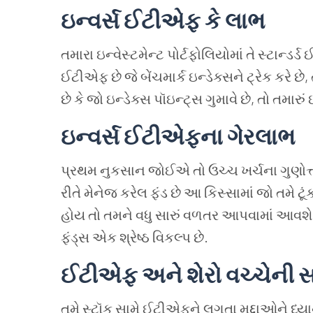
ઇન્વર્સ
ઈટીએફ
કે
લાભ
તમારા
ઇન્વેસ્ટમેન્ટ
પોર્ટફોલિયોમાં
તે
સ્ટાન્ડર્ડ
ઈ
ઈટીએફ
છે
જે
બેંચમાર્ક
ઇન્ડેક્સને
ટ્રેક
કરે
છે
,
છે
કે
જો
ઇન્ડેક્સ
પૉઇન્ટ્સ
ગુમાવે
છે
,
તો
તમારું
ઇન્વર્સ
ઈટીએફના
ગેરલાભ
પ્રથમ નુકસાન જોઈએ તો ઉચ્ચ ખર્ચના ગુણોત્ત
રીતે મેનેજ કરેલ ફંડ છે
આ કિસ્સામાં
જો તમે ટૂ
હોય તો તમને વધુ સારું વળતર આપવામાં આવશે
ફંડ્સ એક શ્રેષ્ઠ વિકલ્પ છે
.
ઈટીએફ
અને
શેરો વચ્ચેની
તમે સ્ટૉક સામે ઈટીએફને લગતા મુદ્દાઓને ધ્યા