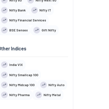
Nifty 50
Nifty Next 50
Nifty Bank
Nifty IT
Nifty Financial Services
BSE Sensex
Gift Nifty
Other Indices
India VIX
Nifty Smallcap 100
Nifty Midcap 100
Nifty Auto
Nifty Pharma
Nifty Metal