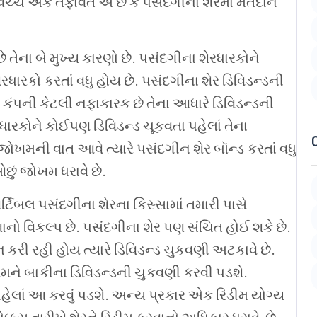
વચ્ચે
એક
તફાવત
એ
છે
કે
પસંદગીના
શેરમાં
મતદાન
 તેના બે મુખ્ય કારણો છે
.
પસંદગીના શેરધારકોને
ેરધારકો કરતાં વધુ હોય છે
.
પસંદગીના શેર ડિવિડન્ડની
ે કંપની કેટલી નફાકારક છે તેના આધારે ડિવિડન્ડની
રધારકોને કોઈપણ ડિવિડન્ડ ચૂકવતા પહેલાં તેના
જોખમની વાત આવે ત્યારે
પસંદગીન શેર બૉન્ડ કરતાં વધુ
છું જોખમ ધરાવે છે
.
ર્ટિબલ
પસંદગીના
શેરના
કિસ્સામાં
તમારી
પાસે
ાનો
વિકલ્પ
છે
.
પસંદગીના
શેર
પણ
સંચિત
હોઈ
શકે
છે
.
ન
કરી
રહી
હોય
ત્યારે
ડિવિડન્ડ
ચુકવણી
અટકાવે
છે
.
ેમને
બાકીના ડિવિડન્ડની
ચુકવણી
કરવી
પડશે
.
હેલાં
આ
કરવું
પડશે
.
અન્ય
પ્રકાર
એક
રિડીમ
યોગ્ય