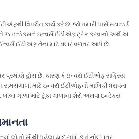
ટીએફથી
વિપરીત
કાર્ય
કરે
છે
.
જો
તમારી
પાસે
સ્ટાન્ડર્ડ
તે
જ
ઇન્ડેક્સને
ઇન્વર્સ
ઈટીએફ
ટ્રેક
કરવાનો
અર્થ
એ
ઈન્વર્સ
ઈટીએફ
તેના
માટે વધારે
વળતર
આપે
છે.
ર પ્રમાણે હોય છે
.
કારણ કે ઇન્વર્સ ઈટીએફ સક્રિય
ંકા સમયગાળા માટે ઇન્વર્સ ઈટીએફની માલિકી ધરાવતા
.
લાંબા ગાળા માટે
ટૂંકા ગાળાના શેરો અથવા ઇન્ડેક્સ
 સમાનતા
નમાં લો તો સૌથી પહેલા
યાદ રાખો કે તે નોંધપાત્ર