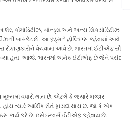
ોક્કસ
તારીખે
શેરને
રિડીમ
કરવાનો
અધિકાર ધરાવે
છે
.
એ શેર
,
કોમોડિટીઝ
,
બોન્ડ્સ અને અન્ય સિક્યોરિટીઝ
ીઝની બાસ્કેટ છે
.
આ ફંડ્સને હોલ્ડિંગ્સ કહેવામાં આવે
ારા રોકાણકારોને વેચવામાં આવે છે
.
ભારતમાં
ઈટીએફ સૌ
વ્યા હતા
.
આજે
,
ભારતમાં અનેક ઈટીએફ છે જેને પસંદ
ા
મૂલ્યમાં
વધારો
થાય
છે
,
એટલે
કે
જ્યારે
બજાર
ા
હોય
ત્યારે
આર્થિક રીતે ફાયદો થાય
છે
.
જો
કે
એક
ક્કસ
કાર્ય
કરે
છે
.
ઇસે
ઇન્વર્સ
ઈટીએફ
કહેવાય
છે
.