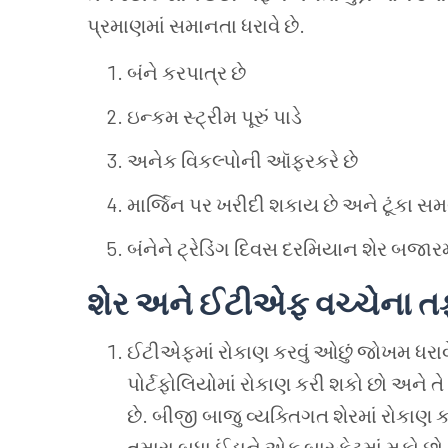
પ્રમાણમાં સમાનતા ધરાવે છે
.
બંને કરપાત્ર છે
ઇન્કમ સ્ટ્રીમ પૂરું પાડે
અનેક
વિકલ્પોની
ઑફરકરે છે
માર્જિન પર ખરીદી શકાય છે અને ટૂંકા સમ
બંનેને
ટ્રેડિંગ
દિવસ દરમિયાન
શેર બજારમ
શેર
અને
ઈટીએફ
વચ્ચેના
ત
ઈટીએફમાં રોકાણ કરવું ઓછું જોખમ ધરાવે છ
પોર્ટફોલિયોમાં રોકાણ કરી શકો છો અને તે
છે
. બીજી બાજુ વ્યક્તિગત શેરમાં રોકાણ કર
તમારા બધા ઈંડાને એક બાસ્કેટમાં મૂકો છો. જ