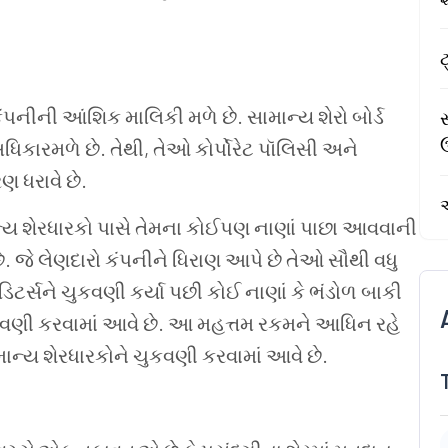
ટ
ંપનીની
આંશિક
માલિકી
મળે
છે
.
સામાન્ય
શેરો
બોર્ડ
સ
ધિકારમળે
છે
.
તેથી
,
તેઓ
કોર્પોરેટ
પૉલિસી
અને
રણ
ધરાવે
છે
.
્ય
શેરધારકો
પાસે
તેમના
કોઈપણ
નાણાં
પાછા
આવવાની
ે
.
જે
લેણદારો
કંપનીને
ધિરાણ
આપે
છે
તેઓ
સૌથી વધુ
ેડિટર્સને
ચુકવણી
કર્યા
પછી
કોઈ
નાણાં કે ભંડોળ
બાકી
કવણી
કરવામાં
આવે
છે
.
આ
મહત્તમ
રકમને
આધિન રહે
માન્ય
શેરધારકોને
ચુકવણી
કરવામાં
આવે
છે
.