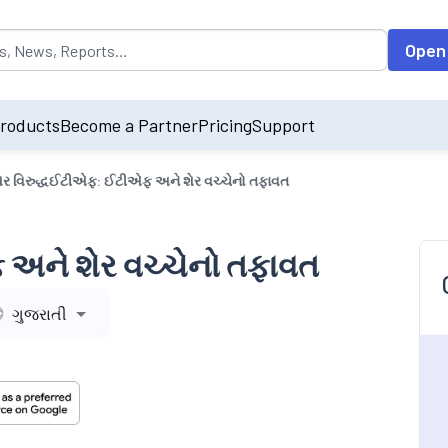
opulated by default on accessing the input field. On entering data int
Open
roducts
Become a Partner
Pricing
Support
ેર વિરુદ્ધઈટીએફ: ઈટીએફ અને શેર વચ્ચેનો તફાવત
 અને શેર વચ્ચેનો તફાવત
ગુજરાતી