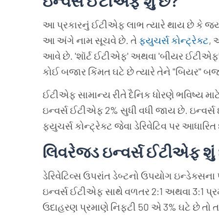
ઇન્વર્સ
ઈટીએફ
શું
છે
?
આ પ્રકારનું ઈટીએફ લાભ ત્યારે થાય છે કે જ્યાર
આ અંગે નામ સૂચવે છે
.
તે
ફ્યુચર્સ કોન્ટ્રેક્ટ
,
ઓ
આવે છે
. '
શૉર્ટ ઈટીએફ
'
અથવા
'
બીયર ઈટીએફ
કોઈ બજાર કિંમત ઘટે છે
ત્યારે તેને
"
બિયર
"
બજા
ઈટીએફ
સામાન્ય
રીતે
દૈનિક ધોરણે
ભવિષ્ય માટ
ઇન્વર્સ
ઈટીએફ
2%
સુધી
વધી
જાય
છે
.
ઇન્વર્સ
ફ્યુચર્સ કોન્ટ્રેક્ટ
જેવા
ડેરિવેટિવ
પર
આધારિત
લિવરેજ્ડ
ઇન્વર્સ
ઈટીએફ
શું
ડેરિવેટિવ્સ ઉપરાંત
ડેબ્ટનો
ઉપયોગ
ઇન્ડેક્સના
ઇન્વર્સ
ઈટીએફ
સાથે
વળતર
2:1
અથવા
3:1
પ્ર
ઉદાહરણ પ્રમાણે
નિફ્ટી
50
એ
3%
ઘટે છે
તો
ત