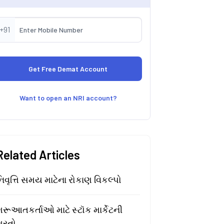
+91
Want to open an NRI account?
Related Articles
િવૃત્તિ સમય માટેના રોકાણ વિકલ્પો
રૂઆતકર્તાઓ માટે સ્ટૉક માર્કેટની
શરતો