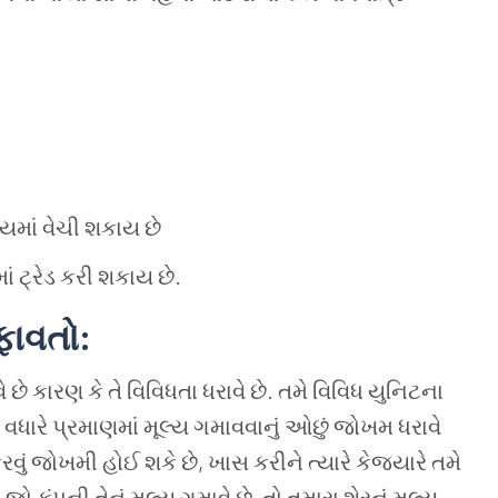
યમાં વેચી શકાય છે
ાં
ટ્રેડ
કરી
શકાય
છે
.
ફાવતો
:
ે કારણ કે તે વિવિધતા ધરાવે છે. તમે વિવિધ યુનિટના
 વધારે પ્રમાણમાં મૂલ્ય
ગમાવવાનું ઓછું જોખમ ધરાવે
વું જોખમી હોઈ શકે છે, ખાસ કરીને ત્યારે કે
જ્યારે
તમે
ો કંપની તેનું મૂલ્ય ગુમાવે છે, તો તમારા શેરનું મૂલ્ય