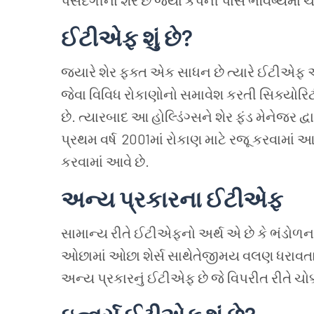
પસંદગીના શેર
છે
જ્યાં
કંપની
પાસે
ભવિષ્યમાં
ચ
ઈટીએફ
શું
છે
?
જ્યારે શેર ફક્ત એક સાધન છે
ત્યારે ઈટીએફ
જેવા વિવિધ રોકાણોનો સમાવેશ કરતી સિક્યોરિટ
છે
.
ત્યારબાદ આ હોલ્ડિંગ્સને શેર ફંડ મેનેજર દ્વ
પ્રથમ વર્ષ
2001
માં રોકાણ માટે રજૂ કરવામાં આ
કરવામાં આવે છે
.
અન્ય
પ્રકારના
ઈટીએફ
સામાન્ય
રીતે
ઈટીએફનો
અર્થ
એ
છે
કે
ભંડોળન
ઓછામાં ઓછા શેર્સ સાથેતેજીમય વલણ ધરાવત
અન્ય
પ્રકારનું
ઈટીએફ
છે
જે
વિપરીત
રીતે ચો