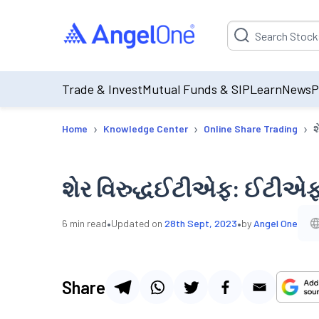
Suggestion will be p
Trade & Invest
Mutual Funds & SIP
Learn
News
P
›
›
›
Home
Knowledge Center
Online Share Trading
શ
શેર વિરુદ્ધઈટીએફ: ઈટીએફ
•
•
6
min read
Updated on
28th Sept, 2023
by
Angel One
Share