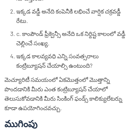
ఇక్కడ వడ్డీ అనేది కంపెనీకి లభించే వార్షిక చక్రవడ్డీ
రేటు.
c
. కాంపౌండ్ ఫ్రీక్వెన్సీ అనేది ఒక నిర్దిష్ట కాలంలో వడ్డీ
చెల్లించే సంఖ్య.
ఇక్కడ కాలవ్యవధి ఎన్ని సంవత్సరాలు
కంట్రిబ్యూషన్ చేయాల్సి ఉంటుంది?
మెచ్యూరిటీ సమయంలో ఏకమొత్తంలో మొత్తాన్ని
పొందడానికి మీరు ఎంత కంట్రిబ్యూషన్ చేయాలో
తెలుసుకోవడానికి మీరు సింకింగ్ ఫండ్స్ కాలిక్యులేటర్ను
కూడా ఉపయోగించవచ్చు.
ముగింపు