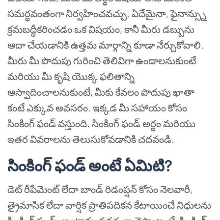
సమర్థవంతంగా నిర్వహించవచ్చు. ఏదేమైనా, ఫైనాన్స్ను
క్రమబద్ధీకరించడం ఒక విషయం, కానీ మీరు డబ్బును
ఆదా చేయడానికి ఉత్తమ మార్గాన్ని కూడా నేర్చుకోవాలి.
మీరు మీ పొదుపు గురించి తెలివిగా ఉండాలనుకుంటే
మరియు మీ కృషి యొక్క ఫలితాన్ని
ఆస్వాదించాలనుకుంటే, మీకు కేవలం పొదుపు ఖాతా
కంటే ఎక్కువ అవసరం. ఇక్కడ మీ సహాయం కోసం
సింకింగ్ ఫండ్ వస్తుంది. సింకింగ్ ఫండ్ అర్థం మరియు
ఇతర వివరాలను తెలుసుకోవడానికి చదవండి.
సింకింగ్ ఫండ్ అంటే ఏమిటి?
డెట్ రీపేమెంట్ లేదా బాండ్ రిడంప్షన్ కోసం నెలవారీ,
త్రైమాసిక లేదా వార్షిక ప్రాతిపదికన కేటాయించే నిధులను