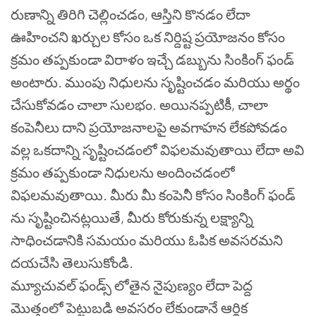
రుణాన్ని తిరిగి చెల్లించడం, ఆస్తిని కొనడం లేదా
ఊహించని ఖర్చుల కోసం ఒక నిర్దిష్ట ప్రయోజనం కోసం
క్రమం తప్పకుండా విరాళం ఇచ్చే డబ్బును సింకింగ్ ఫండ్
అంటారు. ముంపు నిధులను సృష్టించడం మరియు అర్థం
చేసుకోవడం చాలా సులభం. అయినప్పటికీ, చాలా
కంపెనీలు దాని ప్రయోజనాలపై అవగాహన లేకపోవడం
వల్ల ఒకదాన్ని సృష్టించడంలో విఫలమవుతాయి లేదా అవి
క్రమం తప్పకుండా నిధులను అందించడంలో
విఫలమవుతాయి. మీరు మీ కంపెనీ కోసం సింకింగ్ ఫండ్
ను సృష్టించినట్లయితే, మీరు కోరుకున్న లక్ష్యాన్ని
సాధించడానికి సమయం మరియు ఓపిక అవసరమని
దయచేసి తెలుసుకోండి.
మ్యూచువల్ ఫండ్స్ లోతైన నైపుణ్యం లేదా పెద్ద
మొత్తంలో పెట్టుబడి అవసరం లేకుండానే ఆర్థిక