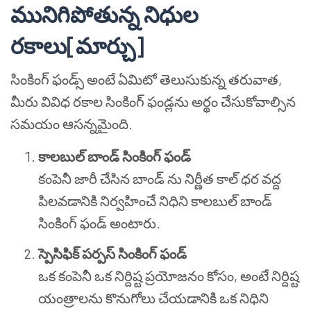
మునిగిపోతున్న నిధుల
రకాలు[మార్చు]
సింకింగ్ ఫండ్స్ అంటే ఏమిటో తెలుసుకున్న తరువాత,
మీరు వివిధ రకాల సింకింగ్ ఫండ్లను అర్థం చేసుకోవాల్సిన
సమయం ఆసన్నమైంది.
కాలబుల్ బాండ్ సింకింగ్ ఫండ్
కంపెనీ జారీ చేసిన బాండ్ ను నిర్ణీత కాల్ ధర వద్ద
పిలవడానికి నిర్వహించే నిధిని కాలబుల్ బాండ్
సింకింగ్ ఫండ్ అంటారు.
స్పెసిఫిక్ పర్పస్ సింకింగ్ ఫండ్
ఒక కంపెనీ ఒక నిర్దిష్ట ప్రయోజనం కోసం, అంటే నిర్దిష్ట
యంత్రాలను కొనుగోలు చేయడానికి ఒక నిధిని