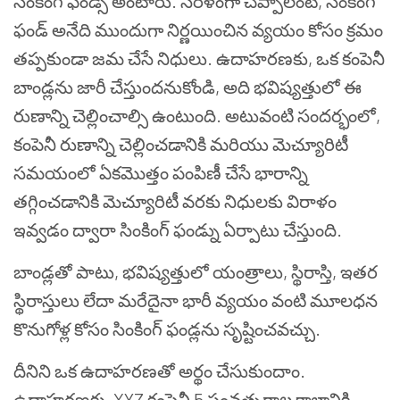
సింకింగ్ ఫండ్స్ అంటారు. సరళంగా చెప్పాలంటే, సింకింగ్
ఫండ్ అనేది ముందుగా నిర్ణయించిన వ్యయం కోసం క్రమం
తప్పకుండా జమ చేసే నిధులు. ఉదాహరణకు, ఒక కంపెనీ
బాండ్లను జారీ చేస్తుందనుకోండి, అది భవిష్యత్తులో ఈ
రుణాన్ని చెల్లించాల్సి ఉంటుంది. అటువంటి సందర్భంలో,
కంపెనీ రుణాన్ని చెల్లించడానికి మరియు మెచ్యూరిటీ
సమయంలో ఏకమొత్తం పంపిణీ చేసే భారాన్ని
తగ్గించడానికి మెచ్యూరిటీ వరకు నిధులకు విరాళం
ఇవ్వడం ద్వారా సింకింగ్ ఫండ్ను ఏర్పాటు చేస్తుంది.
బాండ్లతో పాటు, భవిష్యత్తులో యంత్రాలు, స్థిరాస్తి, ఇతర
స్థిరాస్తులు లేదా మరేదైనా భారీ వ్యయం వంటి మూలధన
కొనుగోళ్ల కోసం సింకింగ్ ఫండ్లను సృష్టించవచ్చు.
దీనిని ఒక ఉదాహరణతో అర్థం చేసుకుందాం.
ఉదాహరణకు, XYZ కంపెనీ 5 సంవత్సరాల కాలానికి