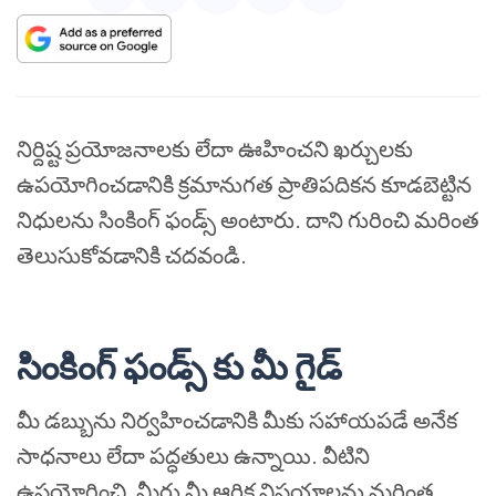
నిర్దిష్ట ప్రయోజనాలకు లేదా ఊహించని ఖర్చులకు
ఉపయోగించడానికి క్రమానుగత ప్రాతిపదికన కూడబెట్టిన
నిధులను సింకింగ్ ఫండ్స్ అంటారు. దాని గురించి మరింత
తెలుసుకోవడానికి చదవండి.
సింకింగ్ ఫండ్స్ కు మీ గైడ్
మీ డబ్బును నిర్వహించడానికి మీకు సహాయపడే అనేక
సాధనాలు లేదా పద్ధతులు ఉన్నాయి. వీటిని
ఉపయోగించి, మీరు మీ ఆర్థిక విషయాలను మరింత