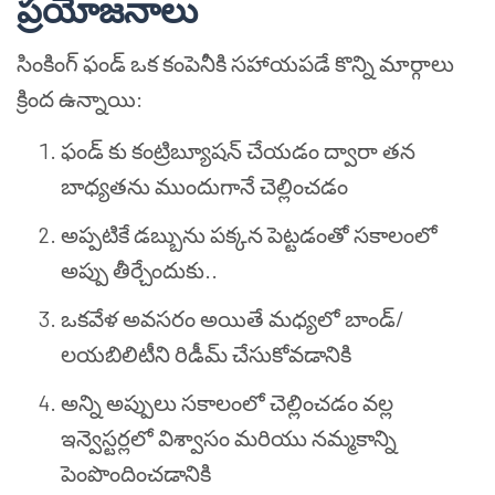
ప్రయోజనాలు
సింకింగ్ ఫండ్ ఒక కంపెనీకి సహాయపడే కొన్ని మార్గాలు
క్రింద ఉన్నాయి:
ఫండ్ కు కంట్రిబ్యూషన్ చేయడం ద్వారా తన
బాధ్యతను ముందుగానే చెల్లించడం
అప్పటికే డబ్బును పక్కన పెట్టడంతో సకాలంలో
అప్పు తీర్చేందుకు..
ఒకవేళ అవసరం అయితే మధ్యలో బాండ్/
లయబిలిటీని రిడీమ్ చేసుకోవడానికి
అన్ని అప్పులు సకాలంలో చెల్లించడం వల్ల
ఇన్వెస్టర్లలో విశ్వాసం మరియు నమ్మకాన్ని
పెంపొందించడానికి