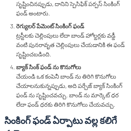
సృష్టించినప్పుడు, దానిని స్పెసిఫిక్ పర్పస్ సింకింగ్
ఫండ్ అంటారు.
రెగ్యులర్ పేమెంట్ సింకింగ్ ఫండ్
ట్రస్టీలకు చెల్లింపులు లేదా బాండ్ హోల్డర్లకు వడ్డీ
వంటి పునరావృత చెల్లింపులు చేయడానికి ఈ ఫండ్
సృష్టించబడింది.
బ్యాక్ సింక్ ఫండ్ ను కొనుగోలు
చేయండి ఒక కంపెనీ బాండ్ ను తిరిగి కొనుగోలు
చేయాలనుకున్నప్పుడు, అది పర్చేజ్ బ్యాక్ సింకింగ్
ఫండ్ ను సృష్టించవచ్చు. బాండ్ ను మార్కెట్ ధర
లేదా ఫండ్ ధరకు తిరిగి కొనుగోలు చేయవచ్చు.
సింకింగ్ ఫండ్ ఏర్పాటు వల్ల కలిగే