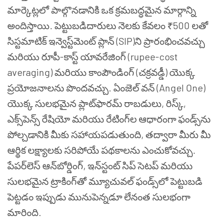
మార్కెట్లలో పాల్గొనడానికి ఒక క్రమబద్ధమైన మార్గాన్ని
అందిస్తాయి. పెట్టుబడిదారులు నెలకు కేవలం ₹500 లతో
సిస్టమాటిక్ ఇన్వెస్ట్‌మెంట్ ప్లాన్ (SIP)ని ప్రారంభించవచ్చు
మరియు రూపీ-కాస్ట్ యావరేజింగ్ (rupee-cost
averaging) మరియు కాంపౌండింగ్ (చక్రవడ్డీ) యొక్క
ప్రయోజనాలను పొందవచ్చు. ఏంజెల్ వన్ (Angel One)
యొక్క సులభమైన ప్లాట్‌ఫారమ్ రాబడులు, రిస్క్,
ఎక్స్‌పెన్స్ రేషియో మరియు రేటింగ్‌ల ఆధారంగా ఫండ్స్‌ను
పోల్చడానికి మీకు సహాయపడుతుంది, తద్వారా మీరు మీ
ఆర్థిక లక్ష్యాలకు సరిపోయే పథకాలను ఎంచుకోవచ్చు.
పేపర్‌లెస్ ఆన్‌బోర్డింగ్, ఇన్‌స్టంట్ సిప్ సెటప్ మరియు
సులభమైన ట్రాకింగ్‌తో మ్యూచువల్ ఫండ్స్‌లో పెట్టుబడి
పెట్టడం ఇప్పుడు మునుపెన్నడూ లేనంత సులభంగా
మారింది.