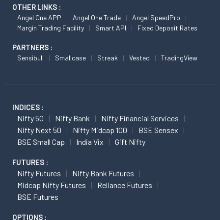
OTHER LINKS :
Angel One APP
Angel One Trade
Angel SpeedPro
Margin Trading Facility
Smart API
Fixed Deposit Rates
PARTNERS :
Sensibull
Smallcase
Streak
Vested
TradingView
INDICES :
Nifty 50
Nifty Bank
Nifty Financial Services
Nifty Next 50
Nifty Midcap 100
BSE Sensex
BSE Small Cap
India Vix
Gift Nifty
FUTURES :
Nifty Futures
Nifty Bank Futures
Midcap Nifty Futures
Reliance Futures
BSE Futures
OPTIONS :