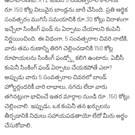
రూ.150 కోట్ల విలువైన బాండ్లను జారీ చేసింది. ప్రతి ఆర్థిక
సంవత్సరం ముగిసే సమయానికి రూ.30 కోట్లు విరాళంగా
ఇచ్చేలా సింకింగ్ ఫండ్ ను ఏర్పాటు చేయాలని కంపెనీ
నిర్ణయించింది. ఈ విధంగా, 5 సంవత్సరాల చివరి నాటికి,
వారు తమ రుణాన్ని తిరిగి చెల్లించడానికి 150 కోట్ల
రూపాయలను సింకింగ్ ఫండ్స్లో కలిగి ఉంటారు. ఏబీసీ
కంపెనీ సింకింగ్ ఫండ్ ఏర్పాటు చేయకపోతే ఎలా?
అప్పుడు వారు 5 సంవత్సరాల చివరలో బాండ్
హోల్డర్లందరికీ వారి లాభాలు, నగదు లేదా వారు
తగినట్లుగా భావించే ఇతర మార్గాల నుండి రూ .150 కోట్లు
చెల్లించాలి. ఇప్పుడు, ఒక కంపెనీ తన ఖర్చులను
తీర్చడానికి నిధులు సహాయపడతాయో లేదో మీరు అర్థం
చేసుకోవాలి.