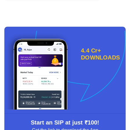
4.4 Cr+
DOWNLOADS
Start an SIP at just ₹100!