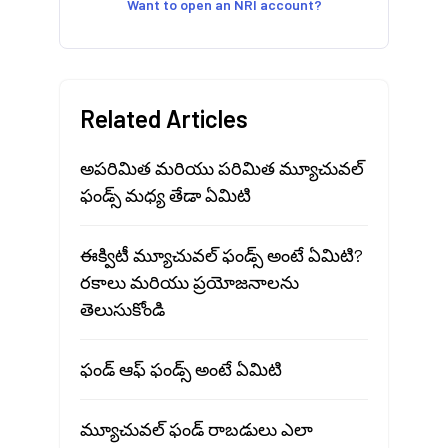
Want to open an NRI account?
Related Articles
అపరిమిత మరియు పరిమిత మ్యూచువల్
ఫండ్స్ మధ్య తేడా ఏమిటి
ఈక్విటీ మ్యూచువల్ ఫండ్స్ అంటే ఏమిటి?
రకాలు మరియు ప్రయోజనాలను
తెలుసుకోండి
ఫండ్ ఆఫ్ ఫండ్స్ అంటే ఏమిటి
మ్యూచువల్ ఫండ్ రాబడులు ఎలా