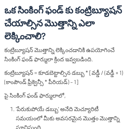
ఒక సింకింగ్ ఫండ్ కు కంట్రిబ్యూషన్
చేయాల్సిన మొత్తాన్ని ఎలా
లెక్కించాలి?
కంట్రిబ్యూషన్ మొత్తాన్ని లెక్కించడానికి ఉపయోగించే
సింకింగ్ ఫండ్ ఫార్ములా క్రింద ఇవ్వబడింది.
కంట్రిబ్యూషన్ = కూడబెట్టాల్సిన డబ్బు * [వడ్డీ / (వడ్డీ + 1)
(కాంపౌండ్ ఫ్రీక్వెన్సీ * పీరియడ్)
– 1]
పై సింకింగ్ ఫండ్ ఫార్ములాలో,
'పేరుకుపోయే డబ్బు' అనేది మెచ్యూరిటీ
సమయంలో మీకు అవసరమైన మొత్తం మొత్తాన్ని
సూచిస్తుంది.