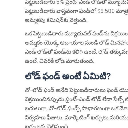
పెట్టుబడిదారు 5% ఫ్రంట్-ఎండ్ లోడ్‌తో మ్యూచువల
పెట్టుబడిదారు వాస్తవంగా ఫండ్‌లో $9,500 మాత
అమ్మకపు కమిషన్‌కు వెళ్తుంది.
ఒక పెట్టుబడిదారు మ్యూచువల్ ఫండ్‌ను విక్రయ
అమ్మకం యొక్క ఆదాయాల నుండి లోడ్ మినహాయిం
ఎండ్ లోడ్‌తో ఫండ్‌ను కలిగి ఉంటే, లోడ్ తక్కు
ఉంటే, చివరికి లోడ్ మారుతుంది.
లోడ్ ఫండ్ అంటే ఏమిటి?
నో-లోడ్ ఫండ్ అనేది పెట్టుబడిదారులు ఫండ్ యొక్
విక్రయించినప్పుడు ఫ్రంట్-ఎండ్ లోడ్ లేదా సేల
బదులుగా, నో-లోడ్ ఫండ్స్ సాధారణంగా ఒక మోడెస్ట
నిర్వహణ ఫీజులు, మార్కెటింగ్ ఖర్చులు మరియ
ఖర్చులకు చెల్లిస్తుంది.