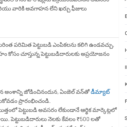
ియు వారికి అవగాహన లేని ఖర్చు ఫీజులు
B
్ మరింత పరిమిత పెట్టుబడి ఎంపికలను కలిగి ఉండవచ్చు,
 వ్యూహం కోసం చూస్తున్న పెట్టుబడిదారులకు అప్రయోజనం
I
న అంశాన్ని జోడించినందున, ఏంజెల్ వన్‌తో
డీమ్యాట్
ోవడం ప్రారంభించండి.
ొత్తంలో పెట్టుబడి అవసరం లేకుండానే ఆర్థిక మార్కెట్లలో
S
స్తాయి. పెట్టుబడిదారులు నెలకు కేవలం ₹500 లతో