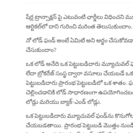
షేర్ల ట్రాన్సాక్షన్ పై ఎటువంటి ఛార్జీలు విధించన
ఆర్టికల్‌లో దాని గురించి మరింత తెలుసుకుందాం.
నో లోడ్ ఫండ్ అంటే ఏమిటి అని అర్థం చేసుకోవడ
చేసుకుందాం?
ఒక లోడ్ అనేది ఒక పెట్టుబడిదారు మ్యూచువల్ ఫ
లేదా బ్రోకరేజ్ సంస్థ ద్వారా వసూలు చేయబడే ఒక
పెట్టుబడిదారు ప్రారంభ పెట్టుబడిలో ఒక శాతం. ఫ
చెల్లించడానికి లోడ్ సాధారణంగా ఉపయోగించబడు
లోడ్లు మరియు బ్యాక్-ఎండ్ లోడ్లు.
ఒక పెట్టుబడిదారు మ్యూచువల్ ఫండ్‌ను కొనుగోలు
చేయబడతాయి. ప్రారంభ పెట్టుబడి మొత్తం న