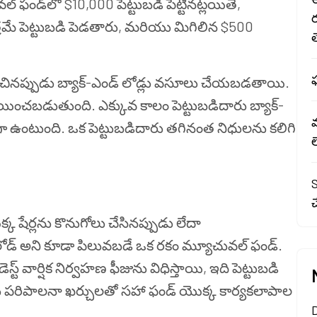
్ ఫండ్‌లో $10,000 పెట్టుబడి పెట్టినట్లయితే,
్రమే పెట్టుబడి పెడతారు, మరియు మిగిలిన $500
త
ఫ
ించినప్పుడు బ్యాక్-ఎండ్ లోడ్లు వసూలు చేయబడతాయి.
చబడుతుంది. ఎక్కువ కాలం పెట్టుబడిదారు బ్యాక్-
వగా ఉంటుంది. ఒక పెట్టుబడిదారు తగినంత నిధులను కలిగి
S
చ
క షేర్లను కొనుగోలు చేసినప్పుడు లేదా
్స్ లోడ్ అని కూడా పిలువబడే ఒక రకం మ్యూచువల్ ఫండ్.
్ వార్షిక నిర్వహణ ఫీజును విధిస్తాయి, ఇది పెట్టుబడి
ు పరిపాలనా ఖర్చులతో సహా ఫండ్ యొక్క కార్యకలాపాల