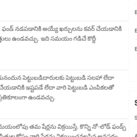
, ఫండ్ నడపడానికి అయ్యే ఖర్చులను కవర్ చేయడానికి
ష్పత్తులు ఉండవచ్చు. ఇది సమయం గడిచే కొద్దీ
యనందున పెట్టుబడిదారులకు పెట్టుబడి సలహా లేదా
యడానికి ఇష్టపడే లేదా వారి పెట్టుబడి ఎంపికలతో
్రతికూలంగా ఉండవచ్చు.
S
మయంలోపు తమ షేర్లను విక్రయిస్తే, కొన్ని నో-లోడ్ ఫండ్స్
స్థితుల కోసం వారి షేర్లను విక్రయించవలసిన అవసరం
A