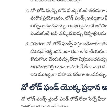
నో-లోడ్ ఫండ్స్ లోడ్ ఫండ్స్ కంటే తరచుగా
మరొక ప్రయోజనం. లోడ్ ఫండ్స్ అమ్మకాల ఫీజ
ఖర్చుగా ఉండవచ్చు. ఈ ఖర్చును భరించనందు
ఎందుకంటే అవి తక్కువ ఖర్చు నిష్పత్తులను
చివరగా, నో-లోడ్ ఫండ్స్ పెట్టుబడిదారులకు 
కమిషన్ చెల్లించకుండా లేదా లోడ్ చేయకుండా
కొనుగోలు చేయవచ్చు లేదా విక్రయించవచ్చు
తరచుగా విక్రయించాలనుకునే లేదా వారి డ
ఇది ముఖ్యంగా సహాయకరంగా ఉండవచ్చు.
నో లోడ్ ఫండ్ యొక్క ప్రధాన
నో-లోడ్ ఫండ్స్ ఫ్రంట్-ఎండ్ లోడ్ లేదా సేల్స్ ఫీ
ప్రతికూలతలు ఉండవచ్చు: