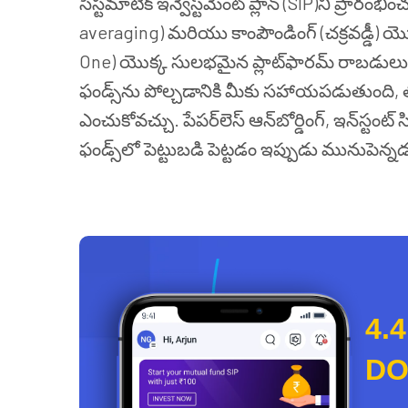
సిస్టమాటిక్ ఇన్వెస్ట్‌మెంట్ ప్లాన్ (SIP)ని ప్రా
averaging) మరియు కాంపౌండింగ్ (చక్రవడ్డీ) 
One) యొక్క సులభమైన ప్లాట్‌ఫారమ్ రాబడులు, రి
ఫండ్స్‌ను పోల్చడానికి మీకు సహాయపడుతుంది, త
ఎంచుకోవచ్చు. పేపర్‌లెస్ ఆన్‌బోర్డింగ్, ఇన్‌స్ట
ఫండ్స్‌లో పెట్టుబడి పెట్టడం ఇప్పుడు మునుపె
4.4
D