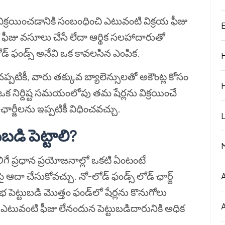
విక్రయించడానికి సంబంధించి ఎటువంటి విక్రయ ఫీజు
ేక ఫీజు వసూలు చేసే లేదా ఆర్థిక సలహాదారుతో
ోడ్ ఫండ్స్ అనేవి ఒక కావలసిన ఎంపిక.
్పటికీ, వారు తక్కువ బ్యాలెన్సులతో అకౌంట్ల కోసం
ఒక నిర్దిష్ట సమయంలోపు తమ షేర్లను విక్రయించే
ఛార్జీలను ఇప్పటికీ విధించవచ్చు.
బడి పెట్టాలి?
లిగే ప్రధాన ప్రయోజనాల్లో ఒకటి ఏంటంటే
పై ఆదా చేసుకోవచ్చు. నో-లోడ్ ఫండ్స్ లోడ్ ఛార్జ్
పెట్టుబడి మొత్తం ఫండ్‌లో షేర్లను కొనుగోలు
కి ఎటువంటి ఫీజు లేనందున పెట్టుబడిదారునికి అధిక