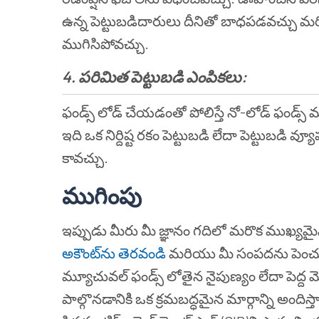
ఉన్న పెట్టుబడిదారులు దీనితో బాధపడవచ్చు మర
ముగిసిపోవచ్చు.
4. పరిమిత పెట్టుబడి ఎంపికలు:
ఫండ్స్ లోడ్ చేయడంతో పోలిస్తే నో-లోడ్ ఫండ్స
ఇది ఒక నిర్దిష్ట రకం పెట్టుబడి లేదా పెట్టుబడి
కావచ్చు.
ముగింపు
ఇప్పుడు మీరు మీ జ్ఞానం గదిలో మరొక ముఖ్యమై
అకౌంట్‌ను తెరవండి
మరియు మీ సంపదను పెంచుక
మ్యూచువల్ ఫండ్స్ లోతైన నైపుణ్యం లేదా పెద్ద మ
పాల్గొనడానికి ఒక క్రమబద్ధమైన మార్గాన్ని అంది