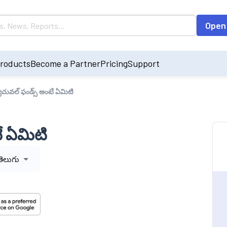
Open
roducts
Become a Partner
Pricing
Support
ూచువల్ ఫండ్స్ అంటే ఏమిటి
ే ఏమిటి
తెలుగు