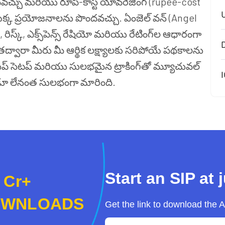
రంభించవచ్చు మరియు రూపీ-కాస్ట్ యావరేజింగ్ (rupee-cost
యొక్క ప్రయోజనాలను పొందవచ్చు. ఏంజెల్ వన్ (Angel
స్క్, ఎక్స్‌పెన్స్ రేషియో మరియు రేటింగ్‌ల ఆధారంగా
ద్వారా మీరు మీ ఆర్థిక లక్ష్యాలకు సరిపోయే పథకాలను
ంట్ సిప్ సెటప్ మరియు సులభమైన ట్రాకింగ్‌తో మ్యూచువల్
I
న్నడూ లేనంత సులభంగా మారింది.
Start an SIP at 
 Cr+
OWNLOADS
Get the link to download the 