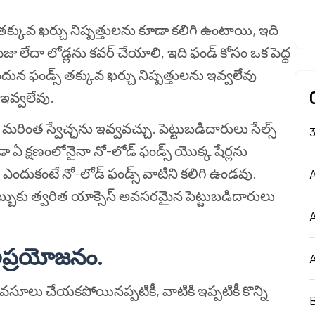
 తక్కువ ఖర్చు నిష్పత్తులను కూడా కలిగి ఉంటాయి, ఇది
ు లేదా లోడ్లను కవర్ చేయాలి, ఇది ఫండ్ కోసం ఒక పెద్ద
న ఫండ్స్ తక్కువ ఖర్చు నిష్పత్తులను ఇవ్వలేవు
 ఇవ్వలేవు.
మరింత స్వేచ్ఛను ఇవ్వవచ్చు. పెట్టుబడిదారులు సేల్స్
 ఏ క్షణంలోనైనా నో-లోడ్ ఫండ్స్ యొక్క షేర్లను
 ఎందుకంటే నో-లోడ్ ఫండ్స్ వాటిని కలిగి ఉండవు.
A
బ్బుకు త్వరిత యాక్సెస్ అవసరమైన పెట్టుబడిదారులు
 అప్రయోజనం.
జు వసూలు చేయకపోయినప్పటికీ, వాటికి ఇప్పటికీ కొన్ని