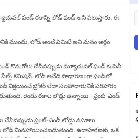
ి మ్యూచువల్ ఫండ్ రకాన్ని లోడ్ ఫండ్ అని పిలుస్తారు. ఈ
ానికి ముందు, లోడ్ అంటే ఏమిటి అని మనం అర్థం
ండ్ కొనుగోలు చేసినప్పుడు మ్యూచువల్ ఫండ్ కంపెనీ
 సేల్స్ కమిషన్. లోడ్ అనేది సాధారణంగా ఫండ్‌లో
ండ్ విక్రయించే బ్రోకర్ లేదా సలహాదారునికి పరిహారం
తుంది. రెండు రకాల లోడ్లు ఉన్నాయి - ఫ్రంట్-ఎండ్
ఫ
 చేసినప్పుడు ఫ్రంట్-ఎండ్ లోడ్లు వసూలు
ుండి లోడ్ మినహాయించబడుతుంది. ఉదాహరణకు, ఒక
ఈ