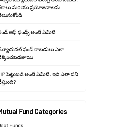
రకాలు మరియు ప్రయోజనాలను
ెలుసుకోండి
ండ్ ఆఫ్ ఫండ్స్ అంటే ఏమిటి
మ్యూచువల్ ఫండ్ రాబడులు ఎలా
లెక్కించబడతాయి
IP పెట్టుబడి అంటే ఏమిటి: ఇది ఎలా పని
ేస్తుంది?
Mutual Fund Categories
Debt Funds