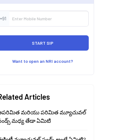
+91
Want to open an NRI account?
Related Articles
అపరిమిత మరియు పరిమిత మ్యూచువల్
ండ్స్ మధ్య తేడా ఏమిటి
క్విటీ మ్యూచువల్ ఫండ్స్ అంటే ఏమిటి?