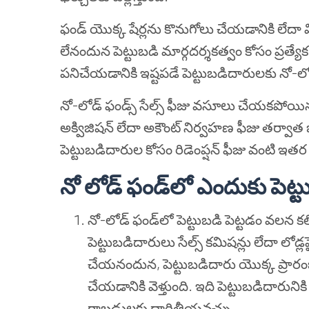
ఫండ్ యొక్క షేర్లను కొనుగోలు చేయడానికి లేదా 
లేనందున పెట్టుబడి మార్గదర్శకత్వం కోసం ప్రత్య
పనిచేయడానికి ఇష్టపడే పెట్టుబడిదారులకు నో-ల
నో-లోడ్ ఫండ్స్ సేల్స్ ఫీజు వసూలు చేయకపోయినప
అక్విజిషన్ లేదా అకౌంట్ నిర్వహణ ఫీజు తర్వాత 
పెట్టుబడిదారుల కోసం రిడెంప్షన్ ఫీజు వంటి ఇతర 
నో లోడ్ ఫండ్‌లో ఎందుకు పెట్టు
నో-లోడ్ ఫండ్‌లో పెట్టుబడి పెట్టడం వలన క
పెట్టుబడిదారులు సేల్స్ కమిషన్లు లేదా లోడ్ల
చేయనందున, పెట్టుబడిదారు యొక్క ప్రారంభ 
చేయడానికి వెళ్తుంది. ఇది పెట్టుబడిదారుని
రాబడులకు దారితీయవచ్చు.