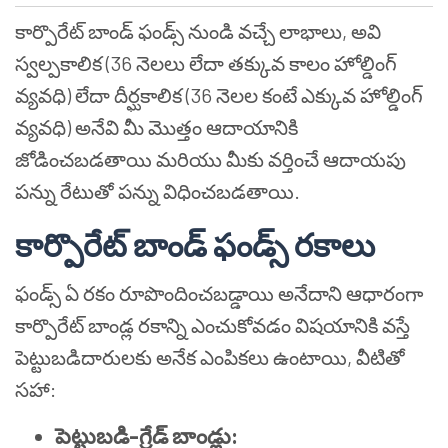
కార్పొరేట్ బాండ్ ఫండ్స్ నుండి వచ్చే లాభాలు, అవి
స్వల్పకాలిక (36 నెలలు లేదా తక్కువ కాలం హోల్డింగ్
వ్యవధి) లేదా దీర్ఘకాలిక (36 నెలల కంటే ఎక్కువ హోల్డింగ్
వ్యవధి) అనేవి మీ మొత్తం ఆదాయానికి
జోడించబడతాయి మరియు మీకు వర్తించే ఆదాయపు
పన్ను రేటుతో పన్ను విధించబడతాయి.
కార్పొరేట్ బాండ్ ఫండ్స్ రకాలు
ఫండ్స్ ఏ రకం రూపొందించబడ్డాయి అనేదాని ఆధారంగా
కార్పొరేట్ బాండ్ల రకాన్ని ఎంచుకోవడం విషయానికి వస్తే
పెట్టుబడిదారులకు అనేక ఎంపికలు ఉంటాయి, వీటితో
సహా:
పెట్టుబడి-గ్రేడ్ బాండ్లు: