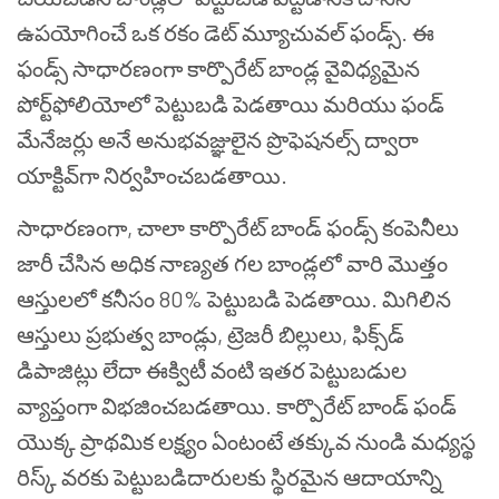
ఉపయోగించే ఒక రకం డెట్ మ్యూచువల్ ఫండ్స్. ఈ
ఫండ్స్ సాధారణంగా కార్పొరేట్ బాండ్ల వైవిధ్యమైన
పోర్ట్‌ఫోలియోలో పెట్టుబడి పెడతాయి మరియు ఫండ్
మేనేజర్లు అనే అనుభవజ్ఞులైన ప్రొఫెషనల్స్ ద్వారా
యాక్టివ్‌గా నిర్వహించబడతాయి.
సాధారణంగా, చాలా కార్పొరేట్ బాండ్ ఫండ్స్ కంపెనీలు
జారీ చేసిన అధిక నాణ్యత గల బాండ్లలో వారి మొత్తం
ఆస్తులలో కనీసం 80% పెట్టుబడి పెడతాయి. మిగిలిన
ఆస్తులు ప్రభుత్వ బాండ్లు, ట్రెజరీ బిల్లులు, ఫిక్స్‌డ్
డిపాజిట్లు లేదా ఈక్విటీ వంటి ఇతర పెట్టుబడుల
వ్యాప్తంగా విభజించబడతాయి. కార్పొరేట్ బాండ్ ఫండ్
యొక్క ప్రాథమిక లక్ష్యం ఏంటంటే తక్కువ నుండి మధ్యస్థ
రిస్క్ వరకు పెట్టుబడిదారులకు స్థిరమైన ఆదాయాన్ని