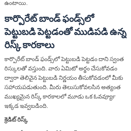
ఉంటాయి.
కార్పొరేట్ బాండ్ ఫండ్స్‌లో
పెట్టుబడి పెట్టడంతో ముడిపడి ఉన్న
రిస్క్ కారకాలు
కార్పొరేట్ బాండ్ ఫండ్స్‌లో పెట్టుబడి పెట్టడం దాని స్వంత
రిస్కులతో వస్తుంది. వారు ఏమిటో అర్థం చేసుకోవడం
ద్వారా తెలివైన పెట్టుబడి నిర్ణయం తీసుకోవడంలో మీకు
సహాయపడుతుంది. మీరు తెలుసుకోవలసిన అత్యంత
ముఖ్యమైన రిస్క్ కారకాలలో మూడు ఒక ఓవర్‍వ్యూ
ఇక్కడ ఇవ్వబడింది.
క్రెడిట్ రిస్క్