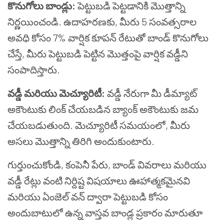
కొనుగోలు బాండ్లు:
పెట్టుబడి పెట్టడానికి మొత్తాన్ని
నిర్ణయించండి. ఉదాహరణకు, మీరు 5 సంవత్సరాల
అవధి కోసం 7% వార్షిక కూపన్ రేటుతో బాండ్ కొనుగోలు
చేస్తే, మీరు పెట్టుబడి పెట్టిన మొత్తంపై వార్షిక వడ్డీని
సంపాదిస్తారు.
వడ్డీ మరియు మెచ్యూరిటీ:
వడ్డీ నేరుగా మీ డీమ్యాట్
అకౌంటుకు లింక్ చేయబడిన బ్యాంక్ అకౌంటుకు జమ
చేయబడుతుంది. మెచ్యూరిటీ సమయంలో, మీరు
అసలు మొత్తాన్ని తిరిగి అందుకుంటారు.
గుర్తుంచుకోండి, కంపెనీ పేరు, బాండ్ వివరాలు మరియు
వడ్డీ రేట్లు వంటి నిర్దిష్ట విషయాలు ఊహాత్మకమైనవి
మరియు ఏంజెల్ వన్ ద్వారా పెట్టుబడి కోసం
అందుబాటులో ఉన్న వాస్తవ బాండ్ల ప్రకారం మారుతూ