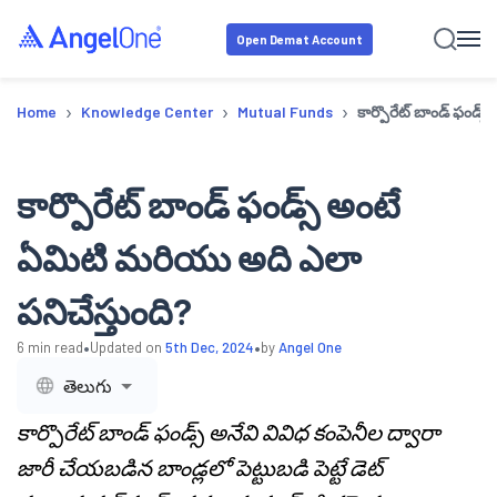
Open Demat Account
›
›
›
Home
Knowledge Center
Mutual Funds
కార్పొరేట్ బాండ్ ఫండ్
కార్పొరేట్ బాండ్ ఫండ్స్ అంటే
ఏమిటి మరియు అది ఎలా
పనిచేస్తుంది?
•
•
6
min read
Updated on
5th Dec, 2024
by
Angel One
తెలుగు
కార్పొరేట్ బాండ్ ఫండ్స్ అనేవి వివిధ కంపెనీల ద్వారా
జారీ చేయబడిన బాండ్లలో పెట్టుబడి పెట్టే డెట్