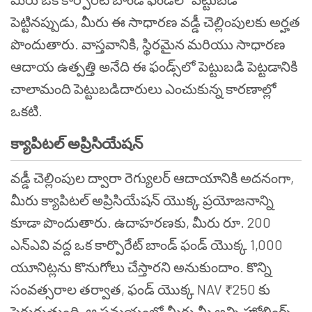
పెట్టినప్పుడు, మీరు ఈ సాధారణ వడ్డీ చెల్లింపులకు అర్హత
పొందుతారు. వాస్తవానికి, స్థిరమైన మరియు సాధారణ
ఆదాయ ఉత్పత్తి అనేది ఈ ఫండ్స్‌లో పెట్టుబడి పెట్టడానికి
చాలామంది పెట్టుబడిదారులు ఎంచుకున్న కారణాల్లో
ఒకటి.
క్యాపిటల్ అప్రిసియేషన్
వడ్డీ చెల్లింపుల ద్వారా రెగ్యులర్ ఆదాయానికి అదనంగా,
మీరు క్యాపిటల్ అప్రిసియేషన్ యొక్క ప్రయోజనాన్ని
కూడా పొందుతారు. ఉదాహరణకు, మీరు రూ. 200
ఎన్ఎవి వద్ద ఒక కార్పొరేట్ బాండ్ ఫండ్ యొక్క 1,000
యూనిట్లను కొనుగోలు చేస్తారని అనుకుందాం. కొన్ని
సంవత్సరాల తర్వాత, ఫండ్ యొక్క NAV ₹250 కు
పెరుగుతుంది, ఆ సమయంలో మీరు మీ అన్ని హోల్డింగ్స్