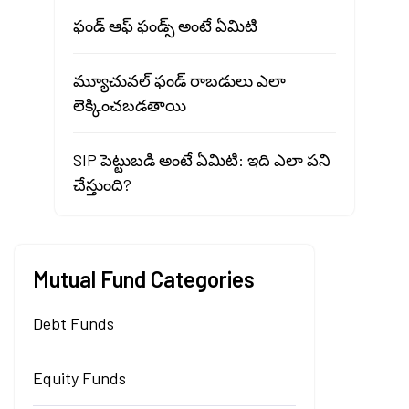
ఫండ్ ఆఫ్ ఫండ్స్ అంటే ఏమిటి
మ్యూచువల్ ఫండ్ రాబడులు ఎలా
లెక్కించబడతాయి
SIP పెట్టుబడి అంటే ఏమిటి: ఇది ఎలా పని
చేస్తుంది?
Mutual Fund Categories
Debt Funds
Equity Funds