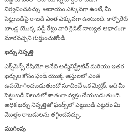
నిర్వచించవచ్చు. ఆదాయం ఎక్కువగా ఉంటే, మీ
పెట్టుబడిపై రాబడి ఎంత ఎక్కువగా ఉంటుంది. కార్పొరేట్
బాండ్ల యొక్క వడ్డీ రేట్లు వారి క్రెడిట్ నాణ్యత ఆధారంగా
మారవచ్చని గుర్తుంచుకోండి.
ఖర్చు నిష్పత్తి
ఎక్స్‌పెన్స్ రేషియో అనేది అడ్మినిస్ట్రేటివ్ మరియు ఇతర
ఖర్చుల కోసం ఫండ్ యొక్క ఆస్తులలో ఎంత
ఉపయోగించబడుతుందో సూచించే ఒక మెట్రిక్. ఇది మీ
పెట్టుబడి విలువలో శాతంగా వ్యక్తం చేయబడుతుంది.
అధిక ఖర్చు నిష్పత్తితో ఫండ్స్‌లో పెట్టుబడి పెట్టడం మీ
మొత్తం రాబడులను తగ్గించవచ్చు.
ముగింపు