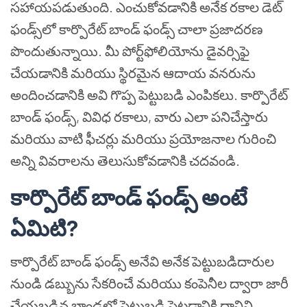
సహాయపడుతుంది. ఎంచుకోవడానికి అనేక రకాల డెట్
ఫండ్స్‌లో కార్పొరేట్ బాండ్ ఫండ్స్ చాలా ప్రజాదరణ
పొందుతున్నాయి. మీ పోర్ట్‌ఫోలియోను డైవర్సిఫై
చేయడానికి మరియు స్థిరమైన ఆదాయ వనరును
అందించడానికి అవి గొప్ప పెట్టుబడి ఎంపికలు. కార్పొరేట్
బాండ్ ఫండ్స్, వివిధ రకాలు, వారు ఎలా పనిచేస్తారు
మరియు వాటి ఫీచర్లు మరియు ప్రయోజనాల గురించి
అన్ని వివరాలను తెలుసుకోవడానికి చదవండి.
కార్పొరేట్ బాండ్ ఫండ్స్ అంటే
ఏమిటి?
కార్పొరేట్ బాండ్ ఫండ్స్ అనేవి అనేక పెట్టుబడిదారుల
నుండి డబ్బును సేకరించే మరియు కంపెనీల ద్వారా జారీ
చేయబడిన బాండ్లలో పెట్టుబడి పెట్టడానికి దానిని