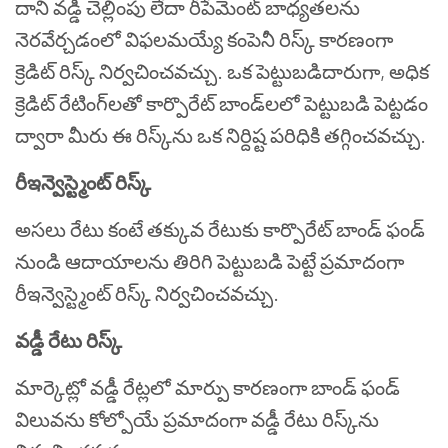
దాని వడ్డీ చెల్లింపు లేదా రీపేమెంట్ బాధ్యతలను
నెరవేర్చడంలో విఫలమయ్యే కంపెనీ రిస్క్ కారణంగా
క్రెడిట్ రిస్క్ నిర్వచించవచ్చు. ఒక పెట్టుబడిదారుగా, అధిక
క్రెడిట్ రేటింగ్‌లతో కార్పొరేట్ బాండ్‌లలో పెట్టుబడి పెట్టడం
ద్వారా మీరు ఈ రిస్క్‌ను ఒక నిర్దిష్ట పరిధికి తగ్గించవచ్చు.
రీఇన్వెస్ట్మెంట్ రిస్క్
అసలు రేటు కంటే తక్కువ రేటుకు కార్పొరేట్ బాండ్ ఫండ్
నుండి ఆదాయాలను తిరిగి పెట్టుబడి పెట్టే ప్రమాదంగా
రీఇన్వెస్ట్మెంట్ రిస్క్ నిర్వచించవచ్చు.
వడ్డీ రేటు రిస్క్
మార్కెట్లో వడ్డీ రేట్లలో మార్పు కారణంగా బాండ్ ఫండ్
విలువను కోల్పోయే ప్రమాదంగా వడ్డీ రేటు రిస్క్‌ను