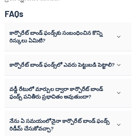
FAQs
కార్పొరేట్ బాండ్ ఫండ్స్‌కు సంబంధించిన కొన్ని
రిస్కులు ఏమిటి?
కార్పొరేట్ బాండ్ ఫండ్స్‌లో ఎవరు పెట్టుబడి పెట్టాలి?
వడ్డీ రేటులో మార్పుల ద్వారా కార్పొరేట్ బాండ్
ఫండ్స్ పనితీరు ప్రభావితం అవుతుందా?
నేను ఏ సమయంలోనైనా కార్పొరేట్ బాండ్ ఫండ్స్
రిడీమ్ చేసుకోవచ్చా?