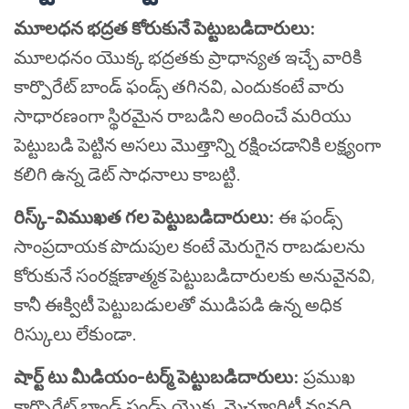
మూలధన భద్రత కోరుకునే పెట్టుబడిదారులు:
మూలధనం యొక్క భద్రతకు ప్రాధాన్యత ఇచ్చే వారికి
కార్పొరేట్ బాండ్ ఫండ్స్ తగినవి, ఎందుకంటే వారు
సాధారణంగా స్థిరమైన రాబడిని అందించే మరియు
పెట్టుబడి పెట్టిన అసలు మొత్తాన్ని రక్షించడానికి లక్ష్యంగా
కలిగి ఉన్న డెట్ సాధనాలు కాబట్టి.
రిస్క్-విముఖత గల పెట్టుబడిదారులు:
ఈ ఫండ్స్
సాంప్రదాయక పొదుపుల కంటే మెరుగైన రాబడులను
కోరుకునే సంరక్షణాత్మక పెట్టుబడిదారులకు అనువైనవి,
కానీ ఈక్విటీ పెట్టుబడులతో ముడిపడి ఉన్న అధిక
రిస్కులు లేకుండా.
షార్ట్ టు మీడియం-టర్మ్ పెట్టుబడిదారులు:
ప్రముఖ
కార్పొరేట్ బాండ్ ఫండ్స్ యొక్క మెచ్యూరిటీ వ్యవధి