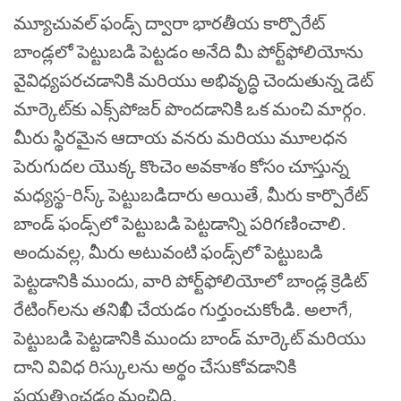
మ్యూచువల్ ఫండ్స్ ద్వారా భారతీయ కార్పొరేట్
బాండ్లలో పెట్టుబడి పెట్టడం అనేది మీ పోర్ట్‌ఫోలియోను
వైవిధ్యపరచడానికి మరియు అభివృద్ధి చెందుతున్న డెట్
మార్కెట్‌కు ఎక్స్‌పోజర్ పొందడానికి ఒక మంచి మార్గం.
మీరు స్థిరమైన ఆదాయ వనరు మరియు మూలధన
పెరుగుదల యొక్క కొంచెం అవకాశం కోసం చూస్తున్న
మధ్యస్థ-రిస్క్ పెట్టుబడిదారు అయితే, మీరు కార్పొరేట్
బాండ్ ఫండ్స్‌లో పెట్టుబడి పెట్టడాన్ని పరిగణించాలి.
అందువల్ల, మీరు అటువంటి ఫండ్స్‌లో పెట్టుబడి
పెట్టడానికి ముందు, వారి పోర్ట్‌ఫోలియోలో బాండ్ల క్రెడిట్
రేటింగ్‌లను తనిఖీ చేయడం గుర్తుంచుకోండి. అలాగే,
పెట్టుబడి పెట్టడానికి ముందు బాండ్ మార్కెట్ మరియు
దాని వివిధ రిస్కులను అర్థం చేసుకోవడానికి
ప్రయత్నించడం మంచిది.