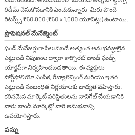
రిడీమ్ చేసుకోవడానికి ఎంచుకున్నారు. మీరు పొందే
రిటర్న్స్ ₹50,000 (₹50 x 1,000 యూనిట్లు) ఉంటాయి.
ప్రొఫెషనల్ మేనేజ్మెంట్
ఫండ్ మేనేజర్లుగా పిలువబడే అత్యంత అనుభవజ్ఞులైన
పెట్టుబడి నిపుణుల ద్వారా కార్పొరేట్ బాండ్ ఫండ్స్
యాక్టివ్‌గా నిర్వహించబడతాయి. ఈ వ్యక్తులు
పోర్ట్‌ఫోలియో ఎంపిక, రీబ్యాలెన్సింగ్ మరియు ఇతర
పెట్టుబడి సంబంధిత నిర్ణయాలకు బాధ్యత వహిస్తారు.
కఠినమైన మార్కెట్ పరిస్థితులను నావిగేట్ చేయడానికి
వారు బాండ్ మార్కెట్లో వారి అనుభవాన్ని
ఉపయోగిస్తారు.
పన్ను