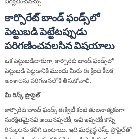
నిర్వచించవచ్చు.
కార్పొరేట్ బాండ్ ఫండ్స్‌లో
పెట్టుబడి పెట్టేటప్పుడు
పరిగణించవలసిన విషయాలు
ఒక పెట్టుబడిదారుగా, కార్పొరేట్ బాండ్ ఫండ్స్‌లో
పెట్టుబడి పెట్టడానికి ముందు మీరు ఈ క్రింది కీలక
అంశాలను పరిగణనలోకి తీసుకోవాలి.
మీ రిస్క్ ప్రొఫైల్
కార్పొరేట్ బాండ్ ఫండ్స్ ఈక్విటీ కంటే తులనాత్మకంగా
సురక్షితమైనవి అయినప్పటికీ, అవి ఇప్పటికీ కొన్ని
రిస్కులను కలిగి ఉంటాయి. ఇది మధ్యస్థ రిస్క్ ప్రొఫైల్‌తో