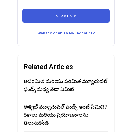
Want to open an NRI account?
Related Articles
అపరిమిత మరియు పరిమిత మ్యూచువల్
ఫండ్స్ మధ్య తేడా ఏమిటి
ఈక్విటీ మ్యూచువల్ ఫండ్స్ అంటే ఏమిటి?
రకాలు మరియు ప్రయోజనాలను
తెలుసుకోండి