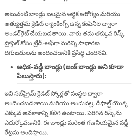
అటువంటి బాండ్లు బలమైన ఆర్థిక ఆరోగ్యం మరియు
అత్యుత్తమ క్రెడిట్ ర్యాంకింగ్స్ ఉన్న కంపెనీల ద్వారా
అండర్‌రైట్ చేయబడతాయి. వారు తమ తక్కువ రిస్క్
ప్రొఫైల్ కోసం ట్రేడ్-ఆఫ్‌గా మరిన్ని సాధారణ
దిగుబడులను అందించడానికి ప్రసిద్ధి చెందినవి.
అధిక-వడ్డీ బాండ్లు (జంక్ బాండ్లు అని కూడా
పిలుస్తారు):
ఇవి సబ్‌ప్రైమ్ క్రెడిట్ స్కోర్లతో సంస్థల ద్వారా
అందించబడతాయి మరియు అందువల్ల, డిఫాల్ట్ యొక్క
ఎక్కువ అవకాశాన్ని కలిగి ఉంటాయి. పెరిగిన రిస్క్‌ను
ఎదుర్కోవడానికి, ఈ బాండ్లు మరింత గణనీయమైన వడ్డీ
రేట్లను అందిస్తాయి.