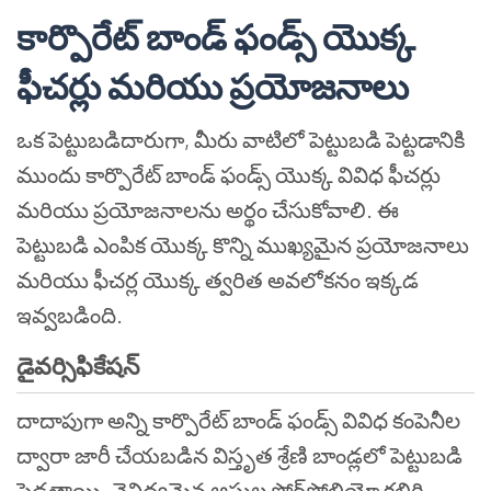
కార్పొరేట్ బాండ్ ఫండ్స్ యొక్క
ఫీచర్లు మరియు ప్రయోజనాలు
ఒక పెట్టుబడిదారుగా, మీరు వాటిలో పెట్టుబడి పెట్టడానికి
ముందు కార్పొరేట్ బాండ్ ఫండ్స్ యొక్క వివిధ ఫీచర్లు
మరియు ప్రయోజనాలను అర్థం చేసుకోవాలి. ఈ
పెట్టుబడి ఎంపిక యొక్క కొన్ని ముఖ్యమైన ప్రయోజనాలు
మరియు ఫీచర్ల యొక్క త్వరిత అవలోకనం ఇక్కడ
ఇవ్వబడింది.
డైవర్సిఫికేషన్
దాదాపుగా అన్ని కార్పొరేట్ బాండ్ ఫండ్స్ వివిధ కంపెనీల
ద్వారా జారీ చేయబడిన విస్తృత శ్రేణి బాండ్లలో పెట్టుబడి
పెడతాయి. వైవిధ్యమైన ఆస్తుల పోర్ట్‌ఫోలియో కలిగి