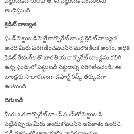
పెట్టుబడిదారులకు తగిన పెట్టుబడి ఎంపికలను
అందిస్తుంది.
క్రెడిట్ నాణ్యత
ఫండ్ పెట్టుబడి పెట్టే కార్పొరేట్ బాండ్ల క్రెడిట్ నాణ్యత
అనేది మీరు పరిగణించవలసిన మరొక కీలక అంశం. అధిక
క్రెడిట్ రేటింగ్‌లతో భారతీయ కార్పొరేట్ బాండ్లను కలిగి
ఉన్న ఫండ్స్‌లో పెట్టుబడి పెట్టడాన్ని పరిగణించండి. ఈ
బాండ్లకు సాధారణంగా డిఫాల్ట్ రిస్క్ తక్కువగా
ఉంటుంది.
దిగుబడి
మీరు ఒక కార్పొరేట్ బాండ్ ఫండ్‌లో పెట్టుబడి
పెట్టినప్పుడు మీరు అందుకోవలసిన అవకాశం ఉందని,
వడ్డీ రూపంలో ఆదాయాన్ని వార్షిక రాబడిగా