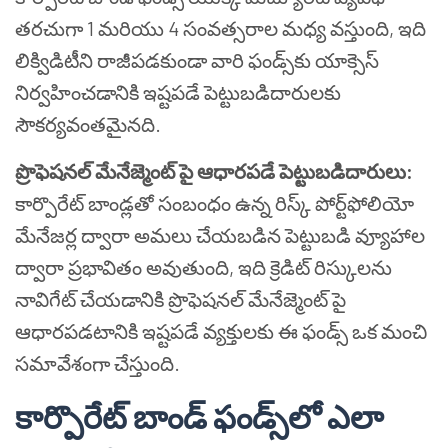
తరచుగా 1 మరియు 4 సంవత్సరాల మధ్య వస్తుంది, ఇది
లిక్విడిటీని రాజీపడకుండా వారి ఫండ్స్‌కు యాక్సెస్
నిర్వహించడానికి ఇష్టపడే పెట్టుబడిదారులకు
సౌకర్యవంతమైనది.
ప్రొఫెషనల్ మేనేజ్మెంట్ పై ఆధారపడే పెట్టుబడిదారులు:
కార్పొరేట్ బాండ్లతో సంబంధం ఉన్న రిస్క్ పోర్ట్‌ఫోలియో
మేనేజర్ల ద్వారా అమలు చేయబడిన పెట్టుబడి వ్యూహాల
ద్వారా ప్రభావితం అవుతుంది, ఇది క్రెడిట్ రిస్కులను
నావిగేట్ చేయడానికి ప్రొఫెషనల్ మేనేజ్మెంట్ పై
ఆధారపడటానికి ఇష్టపడే వ్యక్తులకు ఈ ఫండ్స్ ఒక మంచి
సమావేశంగా చేస్తుంది.
కార్పొరేట్ బాండ్ ఫండ్స్‌లో ఎలా