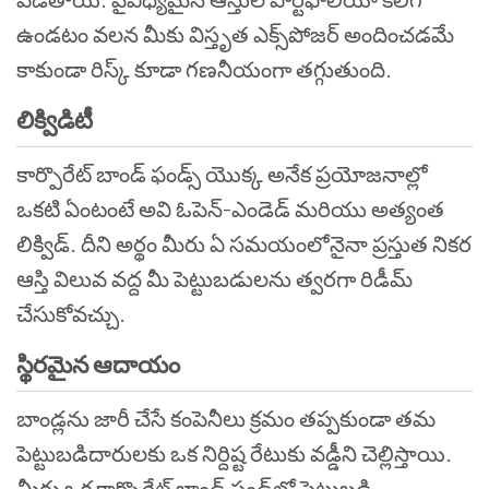
ఉండటం వలన మీకు విస్తృత ఎక్స్‌పోజర్ అందించడమే
కాకుండా రిస్క్ కూడా గణనీయంగా తగ్గుతుంది.
లిక్విడిటీ
కార్పొరేట్ బాండ్ ఫండ్స్ యొక్క అనేక ప్రయోజనాల్లో
ఒకటి ఏంటంటే అవి ఓపెన్-ఎండెడ్ మరియు అత్యంత
లిక్విడ్. దీని అర్థం మీరు ఏ సమయంలోనైనా ప్రస్తుత నికర
ఆస్తి విలువ వద్ద మీ పెట్టుబడులను త్వరగా రిడీమ్
చేసుకోవచ్చు.
స్థిరమైన ఆదాయం
బాండ్లను జారీ చేసే కంపెనీలు క్రమం తప్పకుండా తమ
పెట్టుబడిదారులకు ఒక నిర్దిష్ట రేటుకు వడ్డీని చెల్లిస్తాయి.
మీరు ఒక కార్పొరేట్ బాండ్ ఫండ్‌లో పెట్టుబడి