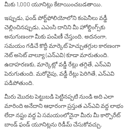
మీకు 1,000 యూనిట్లు కేటాయించబడతాయి.
ఇప్పుడు, ఫండ్ పోర్ట్‌ఫోలియోలోని కంపెనీలు వడ్డీ
చెల్లించినప్పుడు, ఎఎంసి దానిని మీ హోల్డింగ్స్‌కు
అనుగుణంగా మీకు పంపిణీ చేస్తుంది. అదనంగా,
సమయం గడిచే కొద్దీ మార్కెట్ హెచ్చుతగ్గుల కారణంగా
నెట్ అసెట్ వాల్యూ (ఎన్ఎవి) కూడా మారుతుంది.
ఉదాహరణకు, మార్కెట్లో వడ్డీ రేట్లు తగ్గితే, ఎన్ఎవి
పెరుగుతుంది. మరోవైపు, వడ్డీ రేట్లు పెరిగితే, ఎన్ఎవి
పడిపోతుంది.
మీరు మొదట పెట్టుబడి పెట్టినప్పటి నుండి అది ఎలా
మారింది అనేదాని ఆధారంగా ప్రస్తుత ఎన్ఎవి వద్ద లాభం
లేదా నష్టం వద్ద ఏ సమయంలోనైనా మీరు మీ కార్పొరేట్
బాండ్ ఫండ్ యూనిట్లను రిడీమ్ చేసుకోవచ్చు.