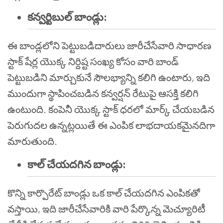
కన్వర్టిబుల్ బాండ్లు:
ఈ బాండ్లలోని పెట్టుబడిదారులు జారీచేసేవారి సాధారణ
స్టాక్ షేర్ల యొక్క నిర్దిష్ట సంఖ్య కోసం వారి బాండ్
పెట్టుబడిని మార్చుకునే సౌలభ్యాన్ని కలిగి ఉంటారు, ఇది
ముందుగా స్థాపించబడిన కన్వర్షన్ రేటుపై ఆసక్తి కలిగి
ఉంటుంది. కంపెనీ యొక్క స్టాక్ ధరలో మార్క్ చేయబడిన
పెరుగుదల ఉన్నట్లయితే ఈ ఎంపిక లాభదాయకమైనదిగా
మారుతుంది.
కాల్ చేయదగిన బాండ్లు:
కొన్ని కార్పొరేట్ బాండ్లు ఒక కాల్ చేయదగిన ఎంపికతో
వస్తాయి, ఇది జారీచేసేవారికి వారి పేర్కొన్న మెచ్యూరిటీ