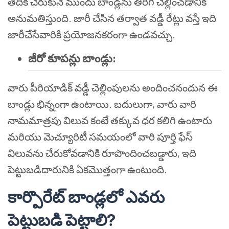
తేదీకి చేరుకునే ముందు బాండ్లను తిరిగి చెల్లించడానికి
అనుమతిస్తుంది. జారీ చేసిన తర్వాత వడ్డీ రేట్లు వస్తే ఇది
జారీచేసేవారికి ప్రయోజనకరంగా ఉండవచ్చు.
జీరో కూపన్లు బాండ్లు:
వారు పీరియాడిక్ వడ్డీ చెల్లింపులను అందించనందున ఈ
బాండ్లు భిన్నంగా ఉంటాయి. బదులుగా, వారు వారి
నామమాత్రపు విలువ కంటే తక్కువ ధర కలిగి ఉంటారు
మరియు మెచ్యూరిటీ సమయంలో వారి పూర్తి ఫేస్
విలువను చేరుకోవడానికి రూపొందించబడ్డారు, ఇది
పెట్టుబడిదారునికి ఏకమొత్తంగా ఉంటుంది.
కార్పొరేట్ బాండ్లలో ఎవరు
పెట్టుబడి పెట్టాలి?