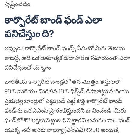
సృష్టించడం.
కార్పొరేట్ బాండ్ ఫండ్ ఎలా
పనిచేస్తుం ది?
ఇప్పుడు కార్పొరేట్ బాండ్ ఫండ్స్ ఏమిటో మీకు తెలుసు
కాబట్టి, అది ఒక ఊహాత్మక ఉదాహరణ సహాయంతో ఎలా
పనిచేస్తుందో చూద్దాం.
భారతీయ కార్పొరేట్ బాండ్లలో తన మొత్తం ఆస్తులలో
90% మరియు మిగిలిన 10% ఫిక్స్‌డ్ డిపాజిట్లు మరియు
ప్రభుత్వ బాండ్లలో పెట్టుబడి పెట్టే కొత్త కార్పొరేట్ బాండ్
ఫండ్‌ను ఒక ఎఎంసి ప్రారంభిస్తుందని భావించండి. మీరు
ఫండ్‌లో ₹2 లక్షలు పెట్టుబడి పెట్టారని అనుకుందాం. ఫండ్
యొక్క నెట్ అసెట్ వాల్యూ (ఎన్ఎవి) ₹200 అయితే,