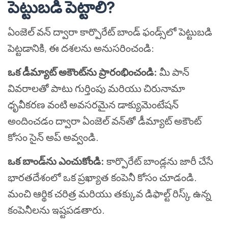
పెట్టుబడి పెట్టాలి?
ఏంజెల్ వన్ ద్వారా కార్పొరేట్ బాండ్ ఫండ్స్‌లో పెట్టుబడి
పెట్టడానికి, ఈ దశలను అనుసరించండి:
ఒక డీమ్యాట్ అకౌంట్‌ను ప్రారంభించండి:
మీ పాన్
వివరాలతో పాటు గుర్తింపు మరియు చిరునామా
ధృవీకరణ వంటి అవసరమైన డాక్యుమెంటేషన్
అందించడం ద్వారా ఏంజెల్ వన్‌తో డీమ్యాట్ అకౌంట్
కోసం సైన్ అప్ అవ్వండి.
ఒక బాండ్‌ను ఎంచుకోండి:
కార్పొరేట్ బాండ్లను జారీ చేసే
భారతదేశంలో ఒక ప్రఖ్యాత కంపెనీ కోసం చూడండి.
మంచి ఆర్థిక చరిత్ర మరియు తక్కువ డిఫాల్ట్ రిస్క్ ఉన్న
కంపెనీలను ఇష్టపడతారు.