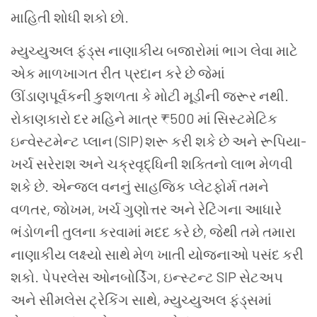
માહિતી શોધી શકો છો.
મ્યુચ્યુઅલ ફંડ્સ નાણાકીય બજારોમાં ભાગ લેવા માટે
એક માળખાગત રીત પ્રદાન કરે છે જેમાં
ઊંડાણપૂર્વકની કુશળતા કે મોટી મૂડીની જરૂર નથી.
રોકાણકારો દર મહિને માત્ર ₹500 માં સિસ્ટમેટિક
ઇન્વેસ્ટમેન્ટ પ્લાન (SIP) શરૂ કરી શકે છે અને રૂપિયા-
ખર્ચ સરેરાશ અને ચક્રવૃદ્ધિની શક્તિનો લાભ મેળવી
શકે છે. એન્જલ વનનું સાહજિક પ્લેટફોર્મ તમને
વળતર, જોખમ, ખર્ચ ગુણોત્તર અને રેટિંગના આધારે
ભંડોળની તુલના કરવામાં મદદ કરે છે, જેથી તમે તમારા
નાણાકીય લક્ષ્યો સાથે મેળ ખાતી યોજનાઓ પસંદ કરી
શકો. પેપરલેસ ઓનબોર્ડિંગ, ઇન્સ્ટન્ટ SIP સેટઅપ
અને સીમલેસ ટ્રેકિંગ સાથે, મ્યુચ્યુઅલ ફંડ્સમાં