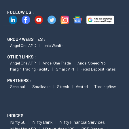
FOLLOW US :
GROUP WEBSITES :
Angel One AMC
Ionic Wealth
OTHER LINKS :
Angel One APP
Angel One Trade
Angel SpeedPro
Margin Trading Facility
Smart API
Fixed Deposit Rates
PARTNERS :
Sensibull
Smallcase
Streak
Vested
TradingView
INDICES :
Nifty 50
Nifty Bank
Nifty Financial Services
Nifty Next 50
Nifty Midcap 100
BSE Sensex