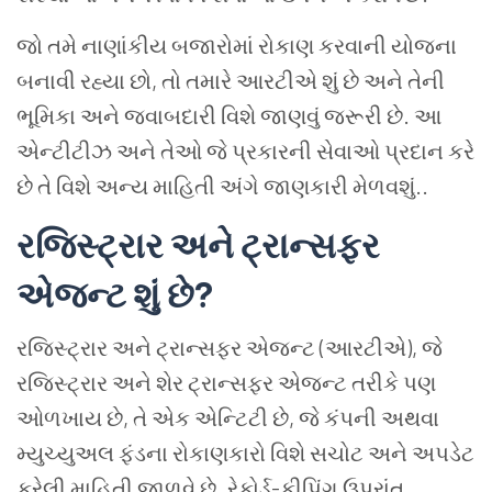
જો તમે નાણાંકીય બજારોમાં રોકાણ કરવાની યોજના
બનાવી રહ્યા છો, તો તમારે આરટીએ શું છે અને તેની
ભૂમિકા અને જવાબદારી વિશે જાણવું જરૂરી છે. આ
એન્ટીટીઝ અને તેઓ જે પ્રકારની સેવાઓ પ્રદાન કરે
છે તે વિશે અન્ય માહિતી અંગે જાણકારી મેળવશું..
રજિસ્ટ્રાર અને ટ્રાન્સફર
એજન્ટ શું છે?
રજિસ્ટ્રાર અને ટ્રાન્સફર એજન્ટ (આરટીએ), જે
રજિસ્ટ્રાર અને શેર ટ્રાન્સફર એજન્ટ તરીકે પણ
ઓળખાય છે, તે એક એન્ટિટી છે, જે કંપની અથવા
મ્યુચ્યુઅલ ફંડના રોકાણકારો વિશે સચોટ અને અપડેટ
કરેલી માહિતી જાળવે છે. રેકોર્ડ-કીપિંગ ઉપરાંત,