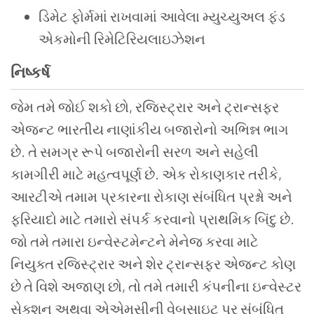
ડિમેટ ફોર્મમાં રાખવામાં આવેલા મ્યુચ્યુઅલ ફંડ
એકમોની રિમેટિરિયલાઇઝેશન
નિષ્કર્ષ
જેમ તમે જોઈ શકો છો, રજિસ્ટ્રાર અને ટ્રાન્સફર
એજન્ટ ભારતીય નાણાંકીય બજારોનો અભિન્ન ભાગ
છે. તે સમગ્ર રૂપે બજારોની સરળ અને સહેલી
કામગીરી માટે મહત્વપૂર્ણ છે. એક રોકાણકાર તરીકે,
આરટીએ તમામ પ્રકારના રોકાણ સંબંધિત પ્રશ્નો અને
ફરિયાદો માટે તમારો સંપર્ક કરવાનો પ્રાથમિક બિંદુ છે.
જો તમે તમારા ઇન્વેસ્ટમેન્ટને મેનેજ કરવા માટે
નિયુક્ત રજિસ્ટ્રાર અને શેર ટ્રાન્સફર એજન્ટ કોણ
છે તે વિશે અજાણ છો, તો તમે તમારી કંપનીના ઇન્વેસ્ટર
સેક્શન અથવા એએમસીની વેબસાઇટ પર સંબંધિત