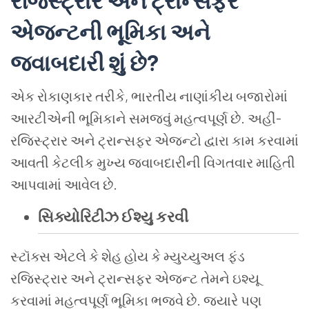
રજિસ્ટ્રાર અને ટ્રાન્સફર
એજન્ટની ભૂમિકા અને
જવાબદારી શું છે?
એક રોકાણકાર તરીકે, ભારતીય નાણાંકીય બજારોમાં
આરટીએની ભૂમિકાને સમજવું મહત્વપૂર્ણ છે. અહીં-
રજિસ્ટ્રાર અને ટ્રાન્સફર એજન્ટો દ્વારા કામ કરવામાં
આવતી કેટલીક મુખ્ય જવાબદારીની વિગતવાર માહિતી
આપવામાં આવેલ છે.
સિક્યોરિટીઝ ઈશ્યુ કરવી
સ્ટૉક્સ એટલે કે શેહ હોય કે મ્યુચ્યુઅલ ફંડ
રજિસ્ટ્રાર અને ટ્રાન્સફર એજન્ટ તેમને ઇશ્યૂ
કરવામાં મહત્વપૂર્ણ ભૂમિકા ભજવે છે. જ્યારે પણ