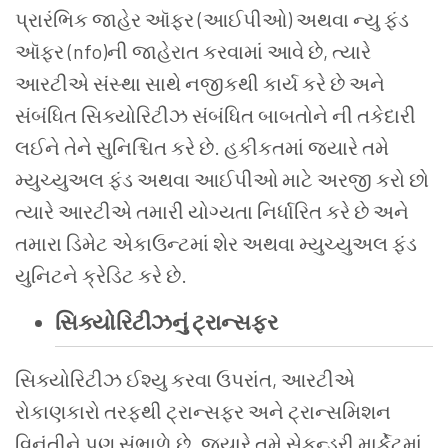
પ્રારંભિક જાહેર ઑફર (આઈપીઓ) અથવા ન્યુ ફંડ
ઑફર (nfo)ની જાહેરાત કરવામાં આવે છે, ત્યારે
આરટીએ સંસ્થા સાથે નજીકથી કાર્ય કરે છે અને
સંબંધિત સિક્યોરિટીઝ સંબંધિત બાબતોને ની તકેદારી
લઈને તેને સુનિશ્ચિત કરે છે. હકીકતમાં જ્યારે તમે
મ્યુચ્યુઅલ ફંડ અથવા આઈપીઓ માટે અરજી કરો છો
ત્યારે આરટીએ તમારી યોગ્યતા નિર્ધારિત કરે છે અને
તમારા ડિમેટ એકાઉન્ટમાં શેર અથવા મ્યુચ્યુઅલ ફંડ
યુનિટને ક્રેડિટ કરે છે.
સિક્યોરિટીઝનું ટ્રાન્સફર
સિક્યોરિટીઝ ઈશ્યુ કરવા ઉપરાંત, આરટીએ
રોકાણકારો તરફથી ટ્રાન્સફર અને ટ્રાન્સમિશન
વિનંતીને પણ સંભાળે છે. જ્યારે તમે સેકન્ડરી માર્કેટમાં