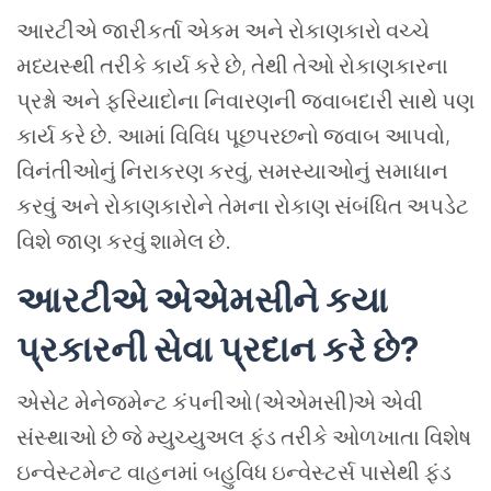
આરટીએ જારીકર્તા એકમ અને રોકાણકારો વચ્ચે
મધ્યસ્થી તરીકે કાર્ય કરે છે, તેથી તેઓ રોકાણકારના
પ્રશ્નો અને ફરિયાદોના નિવારણની જવાબદારી સાથે પણ
કાર્ય કરે છે. આમાં વિવિધ પૂછપરછનો જવાબ આપવો,
વિનંતીઓનું નિરાકરણ કરવું, સમસ્યાઓનું સમાધાન
કરવું અને રોકાણકારોને તેમના રોકાણ સંબંધિત અપડેટ
વિશે જાણ કરવું શામેલ છે.
આરટીએ એએમસીને કયા
પ્રકારની સેવા પ્રદાન કરે છે?
એસેટ મેનેજમેન્ટ કંપનીઓ (એએમસી)એ એવી
સંસ્થાઓ છે જે મ્યુચ્યુઅલ ફંડ તરીકે ઓળખાતા વિશેષ
ઇન્વેસ્ટમેન્ટ વાહનમાં બહુવિધ ઇન્વેસ્ટર્સ પાસેથી ફંડ