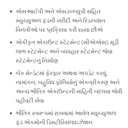
એસઆઈપી અને એસડબ્લ્યુપી સહિત
મ્યુચ્યુઅલ ફંડની ખરીદી અને રિડમ્પશન
વિનંતીઓ પર પ્રક્રિયા કરી રહ્યા છીએ
એકીકૃત એકાઉન્ટ સ્ટેટમેન્ટ (સીએએસ), મૂડી
લાભ સ્ટેટમેન્ટ અને વ્યવહાર સ્ટેટમેન્ટ જેવા
સ્ટેટમેન્ટનું નિર્માણ
બેંક મેન્ડેટમાં ફેરફાર અથવા અપડેટ કરવું,
નામાંકન, બહુવિધ ફોલિયોનું એકત્રીકરણ અને
અન્ય ભૌતિક એકાઉન્ટની માહિતી બદલવા જેવી
વહીવટી સેવા
ભૌતિક સ્વરૂપમાં રાખવામાં આવેલ મ્યુચ્યુઅલ
ફંડ એકમોની ડિમટીરિયલાઇઝેશન