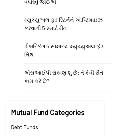
વધારવું જોઈએ
મ્યુચ્યુઅલ ફંડ રિટર્નને ઑપ્ટિમાઇઝ
કરવાની 5 સ્માર્ટ રીત
ડીબન્કિંગ 5 સામાન્ય મ્યુચ્યુઅલ ફંડ
મિથ
એસઆઈપી રોકાણ શું છે: તે કેવી રીતે
કામ કરે છે?
Mutual Fund Categories
Debt Funds