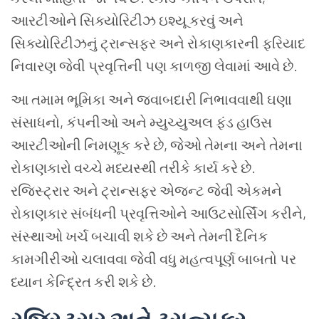
આરટીઓને સિક્યોરિટીઝ ઇશ્યૂ કરવું અને
સિક્યોરિટીઝનું ટ્રાન્સફર અને રોકાણકારની ફરિયાદ
નિવારણ જેવી પ્રવૃત્તિની પણ કાળજી લેવામાં આવે છે.
આ તમામ ભૂમિકા અને જવાબદારી નિભાવવાથી ઘણા
સંસાધનો, કંપનીઓ અને મ્યુચ્યુઅલ ફંડ હાઉસ
આરટીઓની નિમણૂક કરે છે, જેઓ તેમના અને તેમના
રોકાણકારો વચ્ચે મધ્યસ્થી તરીકે કાર્ય કરે છે.
રજિસ્ટ્રાર અને ટ્રાન્સફર એજન્ટ જેવી એકમને
રોકાણકાર સંબંધની પ્રવૃત્તિઓને આઉટસોર્સિંગ કરીને,
સંસ્થાઓ ખર્ચ બચાવી શકે છે અને તેમની દૈનિક
કામગીરીઓ ચલાવવા જેવી વધુ મહત્વપૂર્ણ બાબતો પર
ધ્યાન કેન્દ્રિત કરી શકે છે.