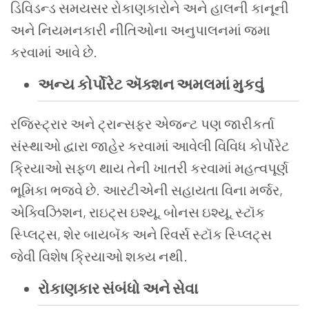
ડિવિડન્ડ સમયસર રોકાણકારોને અને હાલની કાનૂની
અને નિયમનકારી નીતિઓના અનુપાલનમાં જમા
કરવામાં આવે છે.
અન્ય કોર્પોરેટ ઍક્શન અમલમાં મુકવું
રજિસ્ટ્રાર અને ટ્રાન્સફર એજન્ટ પણ જારીકર્તા
સંસ્થાઓ દ્વારા જાહેર કરવામાં આવેલી વિવિધ કોર્પોરેટ
ક્રિયાઓ સફળ થાય તેની ખાતરી કરવામાં મહત્વપૂર્ણ
ભૂમિકા ભજવે છે. આરટીએની સહાયતા વિના મર્જર,
એક્વિઝિશન, રાઇટ્સ ઇશ્યૂ, બોનસ ઇશ્યૂ, સ્ટૉક
સ્પ્લિટ્સ, શેર બાયબૅક અને રિવર્સ સ્ટૉક સ્પ્લિટ્સ
જેવી વિશેષ ક્રિયાઓ શક્ય નથી.
રોકાણકાર સંબંધો અને સેવા