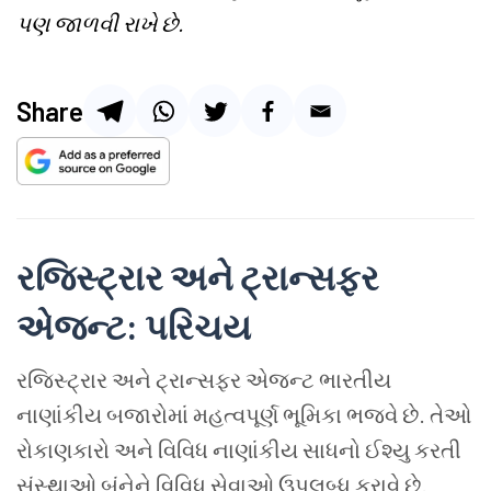
પણ જાળવી રાખે છે.
Share
રજિસ્ટ્રાર અને ટ્રાન્સફર
એજન્ટ: પરિચય
રજિસ્ટ્રાર અને ટ્રાન્સફર એજન્ટ ભારતીય
નાણાંકીય બજારોમાં મહત્વપૂર્ણ ભૂમિકા ભજવે છે. તેઓ
રોકાણકારો અને વિવિધ નાણાંકીય સાધનો ઈશ્યુ કરતી
સંસ્થાઓ બંનેને વિવિધ સેવાઓ ઉપલબ્ધ કરાવે છે.