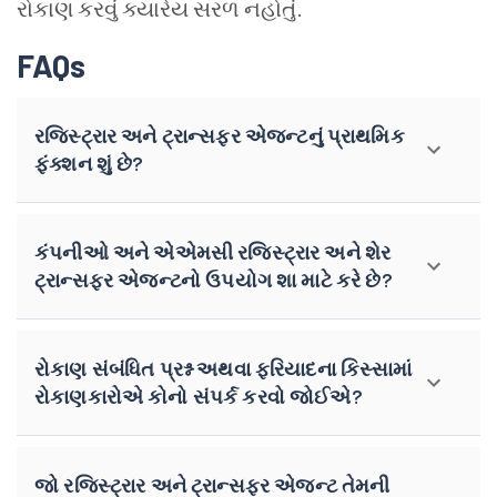
રોકાણ કરવું ક્યારેય સરળ નહોતું.
FAQs
રજિસ્ટ્રાર અને ટ્રાન્સફર એજન્ટનું પ્રાથમિક
ફંક્શન શું છે?
કંપનીઓ અને એએમસી રજિસ્ટ્રાર અને શેર
ટ્રાન્સફર એજન્ટનો ઉપયોગ શા માટે કરે છે?
રોકાણ સંબંધિત પ્રશ્ન અથવા ફરિયાદના કિસ્સામાં
રોકાણકારોએ કોનો સંપર્ક કરવો જોઈએ?
જો રજિસ્ટ્રાર અને ટ્રાન્સફર એજન્ટ તેમની