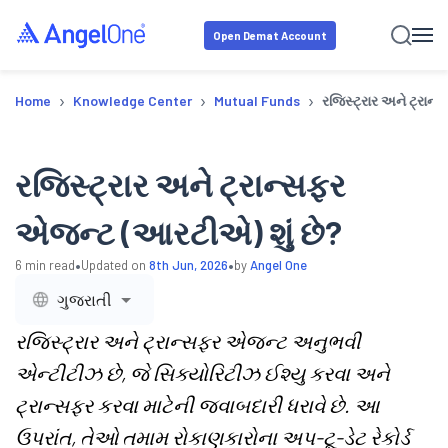
Open Demat Account
›
›
›
Home
Knowledge Center
Mutual Funds
રજિસ્ટ્રાર અને ટ્રાન
રજિસ્ટ્રાર અને ટ્રાન્સફર
એજન્ટ (આરટીએ) શું છે?
•
•
6
min read
Updated on
8th Jun, 2026
by
Angel One
ગુજરાતી
રજિસ્ટ્રાર અને ટ્રાન્સફર એજન્ટ અનુભવી
એન્ટીટીઝ છે, જે સિક્યોરિટીઝ ઈશ્યુ કરવા અને
ટ્રાન્સફર કરવા માટેની જવાબદારી ધરાવે છે. આ
ઉપરાંત, તેઓ તમામ રોકાણકારોના અપ-ટૂ-ડેટ રેકોર્ડ