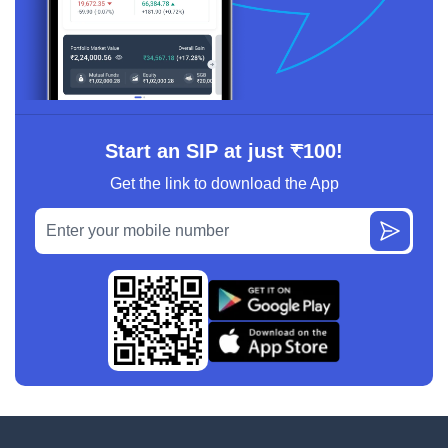
Start an SIP at just ₹100!
Get the link to download the App