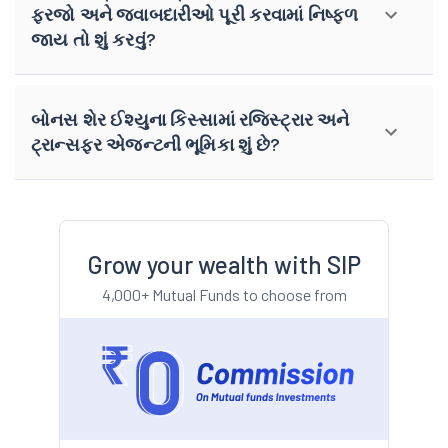
ફરજો અને જવાબદારીઓ પૂરી કરવામાં નિષ્ફળ
જાય તો શું કરવું?
બોનસ શેર ઈશ્યુના કિસ્સામાં રજિસ્ટ્રાર અને
ટ્રાન્સફર એજન્ટની ભૂમિકા શું છે?
Grow your wealth with SIP
4,000+ Mutual Funds to choose from