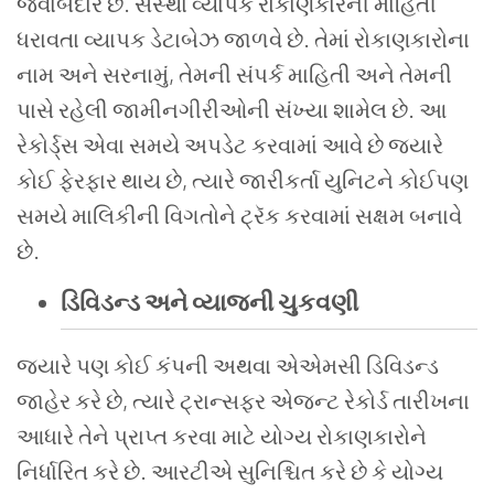
જવાબદાર છે. સંસ્થા વ્યાપક રોકાણકારની માહિતી
ધરાવતા વ્યાપક ડેટાબેઝ જાળવે છે. તેમાં રોકાણકારોના
નામ અને સરનામું, તેમની સંપર્ક માહિતી અને તેમની
પાસે રહેલી જામીનગીરીઓની સંખ્યા શામેલ છે. આ
રેકોર્ડ્સ એવા સમયે અપડેટ કરવામાં આવે છે જ્યારે
કોઈ ફેરફાર થાય છે, ત્યારે જારીકર્તા યુનિટને કોઈપણ
સમયે માલિકીની વિગતોને ટ્રૅક કરવામાં સક્ષમ બનાવે
છે.
ડિવિડન્ડ અને વ્યાજની ચુકવણી
જ્યારે પણ કોઈ કંપની અથવા એએમસી ડિવિડન્ડ
જાહેર કરે છે, ત્યારે ટ્રાન્સફર એજન્ટ રેકોર્ડ તારીખના
આધારે તેને પ્રાપ્ત કરવા માટે યોગ્ય રોકાણકારોને
નિર્ધારિત કરે છે. આરટીએ સુનિશ્ચિત કરે છે કે યોગ્ય