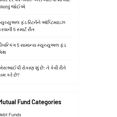
વધારવું જોઈએ
્યુચ્યુઅલ ફંડ રિટર્નને ઑપ્ટિમાઇઝ
રવાની 5 સ્માર્ટ રીત
ીબન્કિંગ 5 સામાન્ય મ્યુચ્યુઅલ ફંડ
મિથ
સઆઈપી રોકાણ શું છે: તે કેવી રીતે
ામ કરે છે?
Mutual Fund Categories
Debt Funds