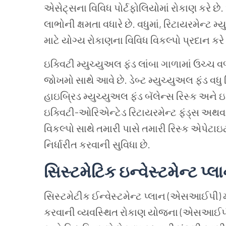
એસેટ્સના વિવિધ પોર્ટફોલિયોમાં રોકાણ કરે છ
લાભોની ક્ષમતા વધારે છે. વધુમાં, રિટાયરમેન્ટ 
માટે યોગ્ય રોકાણના વિવિધ વિકલ્પો પ્રદાન કરે 
ઇક્વિટી મ્યુચ્યુઅલ ફંડ લાંબા ગાળામાં ઉચ્ચ 
જોખમો સાથે આવે છે. ડેબ્ટ મ્યુચ્યુઅલ ફંડ વધુ 
હાઇબ્રિડ મ્યુચ્યુઅલ ફંડ બૅલેન્સ રિસ્ક અને ઇ
ઇક્વિટી-ઓરિએન્ટેડ રિટાયરમેન્ટ ફંડ્સ અથવા ડ
વિકલ્પો સાથે તમારી પાસે તમારી રિસ્ક એપેટા
નિર્ધારીત કરવાની સુવિધા છે.
સિસ્ટમેટિક ઇન્વેસ્ટમેન્ટ 
સિસ્ટમેટીક ઈન્વેસ્ટમેન્ટ પ્લાન (એસઆઈપી) મો
કરવાની વ્યવસ્થિત રોકાણ યોજના (એસઆઈપી