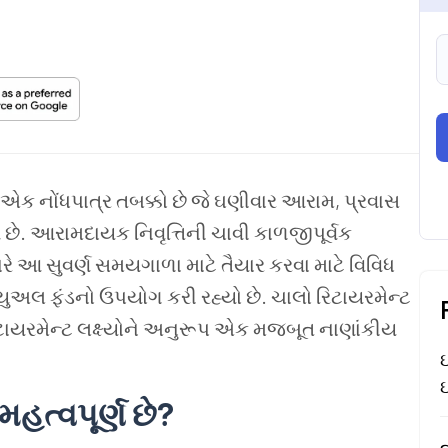
 એક નોંધપાત્ર તબક્કો છે જે ઘણીવાર આરામ, પ્રવાસ
ે. આરામદાયક નિવૃત્તિની ચાવી કાળજીપૂર્વક
રે આ સુવર્ણ સમયગાળા માટે તૈયાર કરવા માટે વિવિધ
યુઅલ ફંડનો ઉપયોગ કરી રહ્યો છે. ચાલો રિટાયરમેન્ટ
ટાયરમેન્ટ લક્ષ્યોને અનુરૂપ એક મજબૂત નાણાંકીય
ઇ
ઇ
મહત્વપૂર્ણ છે?
ત