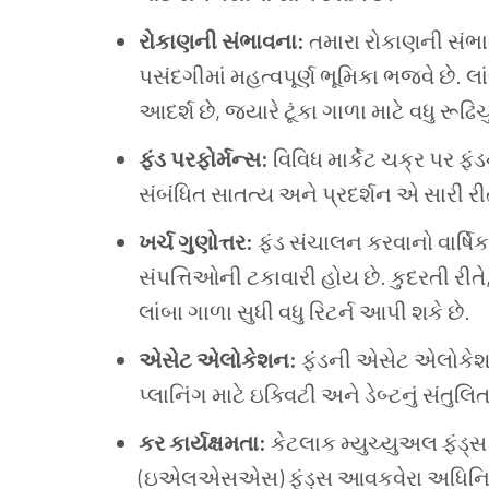
રોકાણની સંભાવના:
તમારા રોકાણની સંભાવન
પસંદગીમાં મહત્વપૂર્ણ ભૂમિકા ભજવે છે. 
આદર્શ છે, જ્યારે ટૂંકા ગાળા માટે વધુ ર
ફંડ પરફોર્મન્સ:
વિવિધ માર્કેટ ચક્ર પર ફં
સંબંધિત સાતત્ય અને પ્રદર્શન એ સારી રી
ખર્ચ ગુણોત્તર:
ફંડ સંચાલન કરવાનો વાર્ષિક
સંપત્તિઓની ટકાવારી હોય છે. કુદરતી રીત
લાંબા ગાળા સુધી વધુ રિટર્ન આપી શકે છે.
એસેટ એલોકેશન:
ફંડની એસેટ એલોકેશન 
પ્લાનિંગ માટે ઇક્વિટી અને ડેબ્ટનું સંતુ
કર કાર્યક્ષમતા:
કેટલાક મ્યુચ્યુઅલ ફંડ્સ 
(ઇએલએસએસ) ફંડ્સ આવકવેરા અધિનિયમ