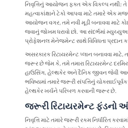
નિવૃત્તિનું આયોજન ફક્ત એક વિકલ્પ નથી; તે 
મહત્વાકાંક્ષાને ટેકો આપવા માટે તમારે એક 
આયોજન વગર, તમે નવી મૂડી બનાવવા માટે કોઈ સ
જવાનું જોખમ ધરાવો છો. આ સંદર્ભમાં મ્યુચ્ય
પ્રોફેશનલ મેનેજમેન્ટ સાથે વિવિધતા પ્રદાન કરત
અસરકારક રિટાયરમેન્ટ પ્લાન બનાવવા માટે, ત
જરૂર છે જેમ કે, તમે તમારા રિટાયરમેન્ટ દર
હાઉસિંગ, હેલ્થકેર અને દૈનિક જીવન જેવી આવશ્
ભવિષ્યમાં તમારે જરૂરી સંપત્તિનું ચોક્સાઈપૂર્
હેલ્થકેર ખર્ચને પરિબળ કરવાની જરૂર છે.
જરૂરી રિટાયરમેન્ટ ફંડનો 
નિવૃત્તિ માટે તમારે જરૂરી રકમ નિર્ધારિત કરવા