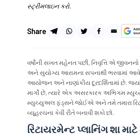
સ્ટ્રીમલાઇન કરો.
Share
વર્ષોની સખત મહેનત પછી, નિવૃત્તિ એ જીવનનો
અને સુયોગ્ય આરામના સપનાથી ભરવામાં આવે છ
આયોજન અને નાણાંકીય દૂરદર્શિતામાં છે. જ્યા
માર્ગો છે, ત્યારે એક અસરકારક અભિગમ મ્યુચ્
મ્યુચ્યુઅલ ફંડ્સને જોઈએ અને તમે તમારા રિ
વ્યૂહરચના કેવી રીતે બનાવી શકો છો.
રિટાયરમેન્ટ પ્લાનિંગ શા માટે 