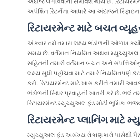
અંદાજ લગાવવાનો સમાવેશ થાય છે. રિટાયરમેન્
અપેક્ષિત રિટર્નના આધારે આ અંદાજને રિફાઇન 
રિટાયરમેન્ટ માટે બચત વ્ય
એકવાર તમે તમારા લક્ષ્ય ભંડોળની ઓળખ કર્
સમય છે. વર્તમાન નિયમિત અથવા મ્યુચ્યુઅલ ફ
સહિતની તમારી વર્તમાન બચત અને સંપત્તિઓનું 
લક્ષ્ય સુધી પહોંચવા માટે તમારે નિયમિતપણે કે
કરો. રિટાયરમેન્ટ માટે ખાસ કરીને તમારી
ભંડોળની સ્થિર પ્રવાહની ખાતરી કરે છે, ભલે ત
રિટાયરમેન્ટ મ્યુચ્યુઅલ ફંડ મોટી ભૂમિકા ભજવ
રિટાયરમેન્ટ પ્લાનિંગ માટે મ
મ્યુચ્યુઅલ ફંડ અસંખ્ય રોકાણકારો પાસેથી પૈ