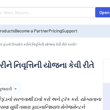
Open
roducts
Become a Partner
Pricing
Support
અલ ફંડનો ઉપયોગ કરીને નિવૃત્તિની યોજના કેવી રીતે કરવી?
ને નિવૃત્તિની યોજના કેવી રીતે
ગુજરાતી
િફંડનો સરળતાથી દાવો કરો અને ટ્રૅક કરો. યોગ્યતાના
સવા સુધી તમારા ફાઇનાન્શિયલ મેનેજમેન્ટને