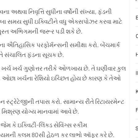
ા અથવા નિવૃત્તિ સુધીના વર્ષોની સંખ્યા, ફંડની
B
લાંબા સમય સુધી ઇક્વિટીને વધુ એક્સપોઝર કરવા માટે
ૂઢિચુસ્ત અભિગમની જરૂર પડી શકે છે.
ડના ઐતિહાસિક પરફોર્મન્સની સમીક્ષા કરો. બેંચમાર્ક
તે સંચાલિત ફંડના સૂચક છે.
 ખર્ચ ખર્ચ ગુણોત્તર તરીકે ઓળખાય છે. તે ઘણીવાર કુલ
I
ે, ઓછા ખર્ચના રેશિયો ઇચ્છિત હોય છે કારણ કે તેઓ
સ્ટ્રેટેજીની તપાસ કરો. સામાન્ય રીતે રિટાયરમેન્ટ
લિત મિશ્રણ યોગ્ય માનવામાં આવે છે.
જેમ કે ઇક્વિટી-લિંક્ડ સેવિંગ્સ સ્કીમ
S
ની કલમ 80સી હેઠળ કર લાભો ઑફર કરે છે.