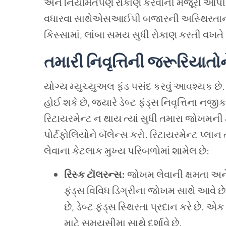
અને નિયમિતપણે રોકાણ કરવાની મંજૂરી આપી ન
વધારવા સાથેએસઆઈપી બજારની અસ્થિરતાના જો
કિસ્સામાં, લાંબા સમય સુધી રોકાણ કરતી વખત
તમારી નિવૃત્તિની જરૂરિયાતો
યોગ્ય મ્યુચ્યુઅલ ફંડ પસંદ કરવું આવશ્યક છે.
હોઈ શકે છે, જ્યારે ડેબ્ટ ફંડ્સ નિવૃત્તિના નજીક
રિટાયરમેન્ટ ન થાય ત્યાં સુધી તમારા જોખમની ક્
પોર્ટફોલિયોને બૅલેન્સ કરો. રિટાયરમેન્ટ પ્લાન
લેવાના કેટલાક મુખ્ય પરિબળોમાં શામેલ છે:
રિસ્ક ટૉલરન્સ:
જોખમ લેવાની ક્ષમતા અને
ફંડ્સ વિવિધ ડિગ્રીના જોખમ સાથે આવે છે. 
છે, ડેબ્ટ ફંડ્સ સ્થિરતા પ્રદાન કરે છે. એક
માટે સમયસીમા સાથે દર્શાવે છે.