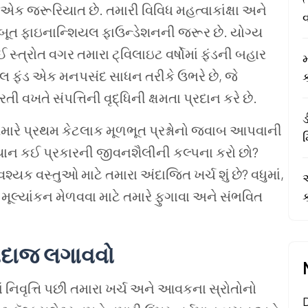
એક જરૂરિયાત છે. તમારી વિવિધ મહત્વાકાંક્ષા અને
મજબૂત ફાઇનાન્શિયલ ફાઉન્ડેશનની જરૂર છે. યોગ્ય
્ત્રોત વગર તમારા ટ્વિલાઇટ વર્ષોમાં ફંડની બહાર
મ
ુઅલ ફંડ એક મનપસંદ સાધન તરીકે ઉભરે છે, જે
ક
ી વખતે સંપત્તિની વૃદ્ધિની ક્ષમતા પ્રદાન કરે છે.
ડ
મારે પ્રથમ કેટલાક મૂળભૂત પ્રશ્નોનો જવાબ આપવાની
મિયાન કઈ પ્રકારની જીવનશૈલીની કલ્પના કરો છો?
યક વસ્તુઓ માટે તમારા અંદાજિત ખર્ચ શું છે? વધુમાં,
એ
વક મૂલ્યાંકન મેળવવા માટે તમારે ફુગાવા અને સંભવિત
ક
અંદાજ લગાવવો
માં નિવૃત્તિ પછી તમારા ખર્ચ અને આવકના સ્રોતોનો