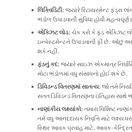
લિક્વિડિટી:
જ્યારે રિટાયરમેન્ટ ફંડ્સ લાં
ભંડોળ ઉપાડવાની સુવિધા હોવી મહત્વપૂર્ણ 
એક્ઝિટ લોડ:
ચેક કરો કે ફંડ એક્ઝિટ લ
ઇન્વેસ્ટમેન્ટને ઉપાડવાની ફી છે. ઓછું
શકે નહીં.
ફંડનું કદ:
જ્યારે સાઇઝ એકમાત્ર નિર્ધારિ
મોટા ભંડોળમાં વધુ સંસાધનો હોઈ શકે છે.
ડિવિડન્ડ વિતરણમાં સાતત્ય:
જો તમે નિયમિ
સતત ડિવિડન્ડ વિતરણના ઇતિહાસ સાથે ભંડ
નાણાંકીય લક્ષ્યાંકો:
તમારા વિશિષ્ટ નાણાંક
તમે વધુ આનંદદાયક નિવૃત્તિ માટે લક્ષ્ય ધ
સ્થિર આવક પ્રવાહ માટે, આવક-કેન્દ્રિત