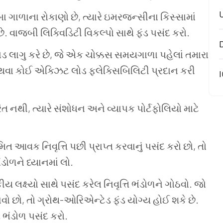
બા ગાળાના રોકાણો છે, ત્યારે ઇમરજન્સીના કિસ્સામાં
છે. વાજબી લિક્વિડિટી વિકલ્પો સાથે ફંડ પસંદ કરો.
ોડ લાગુ કરે છે, જે એક ચોક્કસ સમયગાળા પહેલાં તમારા
 અથવા કોઈ એક્ઝિટ લોડ ફ્લેક્સિબિલિટી પ્રદાન કરી
I
ત નથી, ત્યારે સંશોધન અને વ્યાપક પોર્ટફોલિયો માટે
ત આવક નિવૃત્તિ પછી પ્રાપ્ત કરવાનું પસંદ કરો છો, તો
ોળને ધ્યાનમાં લો.
ીય લક્ષ્યો સાથે પસંદ કરેલ નિવૃત્તિ ભંડોળને ગોઠવો. જો
રાવો છો, તો ગ્રોથ-ઓરિએન્ટેડ ફંડ યોગ્ય હોઈ શકે છે.
 ભંડોળ પસંદ કરો.