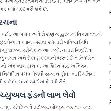
ટ કૅલ્ક્યૂલેટર તમને તમારી ઉંમર, વર્તમાન બચત અને
કરવામાં મદદ કરી શકે છે.
ૂહરચના
યા પછી, આ બચત અને રોકાણ વ્યૂહરચના વિકસાવવાનો
ંડ પેન્શન પ્લાન અથવા કર્મચારી ભવિષ્ય નિધિ
મૂલ્યાંકન કરીને શરૂઆત કરો. તમારા નિવૃત્તિના
ટલું બચત અને રોકાણ કરવાની જરૂર છે તે નિર્ધારિત
 આવકનો એક ભાગ ફાળવો. આ શિસ્તબદ્ધ અભિગમ
મે નિયમિત પેચેક મેળવી રહ્યા ન હોવ. આ સ્થિતિમાં
ી શકે છે. ચાલો જોઈએ કે કેવી રીતે.
્યુચ્યુઅલ ફંડનો લાભ લેવો
સા પૂલ કરે છે અને સ્ટૉક્સ, બોન્ડ્સ અથવા અન્ય