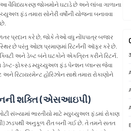
ે. આ વૈવિધ્યકરણ જોખમોને ઘટાડે છે અને લાંબા ગાળાના
મ્યુચ્યુઅલ ફંડ તમારા સોનેરી વર્ષોની યોજના બનાવવા
છે.
વળતર પ્રદાન કરે છે, જોકે તેઓ વધુ નોંધપાત્ર બજાર
સ્થિર છે પરંતુ ઓછા પ્રમાણમાં રિટર્નની ઑફર કરે છે.
ક્વિટી અને ડેબ્ટ બંને ઘટકોને એકત્રિત કરીને રિટર્ન.
ેબ્ટ-ફોકસ્ડ મ્યુચ્યુઅલ ફંડ પેન્શન પ્લાન્સ જેવા
A
ઇટ અને રિટાયરમેન્ટ હોરિઝોન સાથે તમારા રોકાણોને
પ્લાનની શક્તિ (એસઆઇપી)
ટી સંખ્યામાં ભારતીયો માટે મ્યુચ્યુઅલ ફંડમાં રોકાણ
) ઝડપથી અનુકૂળ રીત બની ગઈ છે. તે તમને સતત