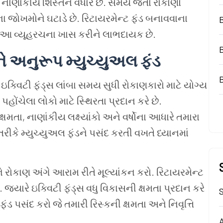
ાણાંકીય શિસ્તને વધારે છે. સમય જતાં રોકાણો
ખમોને ઘટાડે છે. રિટાયરમેન્ટ ફંડ બનાવવાના
ે આ વ્યૂહરચના ખાસ કરીને લાભદાયક છે.
ને અનુરૂપ મ્યુચ્યુઅલ ફંડ
 ઇક્વિટી ફંડ્સ લાંબા સમય સુધી રોકાણકારો માટે યોગ્ય
 પહોંચેલા લોકો માટે સ્થિરતા પ્રદાન કરે છે.
ષમતા, નાણાંકીય લક્ષ્યાંકો અને વર્ષોના આધારે તમારા
 તરીકે મ્યુચ્યુઅલ ફંડને પસંદ કરતી વખતે ધ્યાનમાં
 રોકાણ અંગે આરામ રીતે મૂલ્યાંકન કરો. રિટાયરમેન્ટ
જ્યારે ઇક્વિટી ફંડ્સ વધુ વિકાસની ક્ષમતા પ્રદાન કરે
S
 ફંડ પસંદ કરો જે તમારી રિસ્કની ક્ષમતા અને નિવૃત્તિ
A