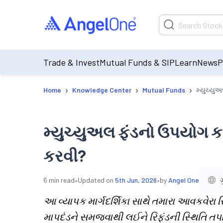
Trade & Invest
Mutual Funds & SIP
Learn
News
P
›
›
›
Home
Knowledge Center
Mutual Funds
મ્યુચ્યુ
મ્યુચ્યુઅલ ફંડનો ઉપયોગ કરી
કરવી?
•
•
6
min read
Updated on
5th Jun, 2026
by
Angel One
આ વ્યાપક માર્ગદર્શિકા સાથે તમારા આવકવેરા ર
માપદંડને સમજવાથી લઈને રિફંડની સ્થિતિ તપા