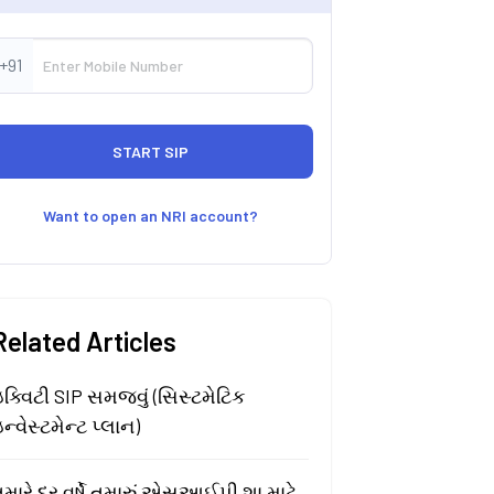
+91
Want to open an NRI account?
Related Articles
ક્વિટી SIP સમજવું (સિસ્ટમેટિક
ન્વેસ્ટમેન્ટ પ્લાન)
મારે દર વર્ષે તમારું એસઆઈપી શા માટે