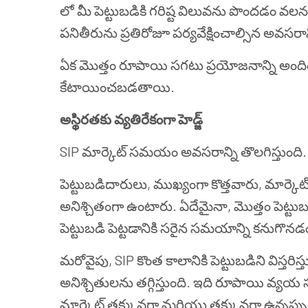
లో మీ పెట్టుబడికి గరిష్ట విలువను పొందడం వలన అ
పనితీరును ప్రతిరోజూ పర్యవేక్షించాల్సిన అవసరాన్
ఏక మొత్తం రూపాయి సగటు ప్రయోజనాన్ని అందిం
కేటాయించబడతాయి.
అస్థిరతకు వ్యతిరేకంగా హెడ్జ్
SIP మార్కెట్ సమయం అవసరాన్ని తొలగిస్తుంది.
పెట్టుబడిదారులు, ముఖ్యంగా కొత్తవారు, మార్కె
అనిశ్చితంగా ఉంటారు. ఏదేమైనా, మొత్తం పెట్టుబడ
పెట్టుబడి పెట్టడానికి సరైన సమయాన్ని కనుగొన
మరోవైపు, SIP కొంత కాలానికి పెట్టుబడిని విస్తర
అనిశ్చితులను తగ్గిస్తుంది. ఇది రూపాయి వ
మార్కెట్ తక్కువగా మరియు తక్కువగా ఉన్నప్పుడ