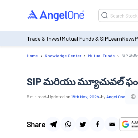
Trade & Invest
Mutual Funds & SIP
Learn
News
P
›
›
›
Home
Knowledge Center
Mutual Funds
SIP మరియ
SIP మరియు మ్యూచువల్ ఫండ్
•
•
6
min read
Updated on
18th Nov, 2024
by
Angel One
Share