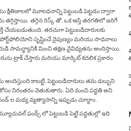
క్షితిజాలలో మూలధనాన్ని పెట్టుబడి పెట్టడం ద్వారా
త
ను తగ్గిస్తాయి. తగ్గిన రిస్క్ తో, ఒక ఆస్తి తరగతిలో జరిగే
ర్తీ చేయబడుతుంది. తరచుగా పెట్టుబడిదారులకు
ఫ
పోర్ట్‌ఫోలియోని సృష్టించే నైపుణ్యం మరియు సాధనాలు
ి సామర్థ్యానికి మించి తక్షణ వైవిధ్యతను అందిస్తాయి.
ను ట్రాక్ చేస్తారు మరియు మార్కెట్ కదలిక ప్రకారం
S
అందిస్తుంది కాబట్టి, పెట్టుబడిదారులు తమ డబ్బుని
చ
ం కోసం నిరంతరం వెతుకుతారు. ఏది మంచి పద్ధతి అని
్‌ ల మధ్య వ్యత్యాసాన్ని ఇప్పుడు చూద్దాం.
మ్యూచువల్ ఫండ్స్ లో పెట్టుబడి పెట్టే పద్ధతుల్లో ఇది