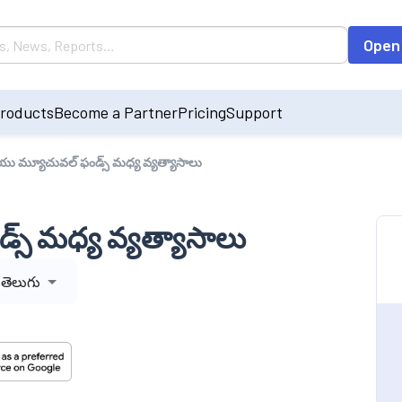
Open
roducts
Become a Partner
Pricing
Support
ు మ్యూచువల్ ఫండ్స్ మధ్య వ్యత్యాసాలు
స్ మధ్య వ్యత్యాసాలు
తెలుగు