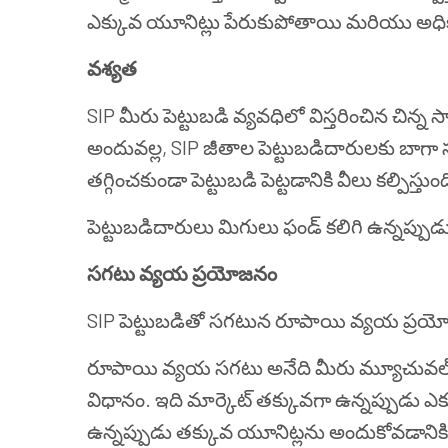
ఎక్కువ యూనిట్లు పేరుకుపోతాయి మరియు అధిక ర
వశ్యత
SIP మీరు పెట్టుబడి వ్యవధిలో విస్తరించిన చిన
అందువల్ల, SIP జీతాల పెట్టుబడిదారులకు బాగా స
తగ్గించకుండా పెట్టుబడి పెట్టడానికి వీలు కల్పిస్తుంద
పెట్టుబడిదారులు మిగులు ఫండ్ కలిగి ఉన్నప్పుడు 
సగటు వ్యయ ప్రయోజనం
SIP పెట్టుబడితో సగటున రూపాయి వ్యయ ప్రయోజ
రూపాయి వ్యయ సగటు అనేది మీరు మ్యూచువల్ ఫండ్స్
విధానం. ఇది మార్కెట్ తక్కువగా ఉన్నప్పుడు 
ఉన్నప్పుడు తక్కువ యూనిట్లను అందుకోవడానికి