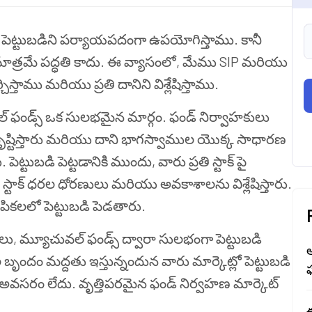
ెట్టుబడిని పర్యాయపదంగా ఉపయోగిస్తాము. కానీ
IP మాత్రమే పద్ధతి కాదు. ఈ వ్యాసంలో, మేము SIP మరియు
స్తాము మరియు ప్రతి దానిని విశ్లేషిస్తాము.
వల్ ఫండ్స్ ఒక సులభమైన మార్గం. ఫండ్ నిర్వాహకులు
 సృష్టిస్తారు మరియు దాని భాగస్వాముల యొక్క సాధారణ
ెట్టుబడి పెట్టడానికి ముందు, వారు ప్రతి స్టాక్‌ పై
ు, స్టాక్ ధరల ధోరణులు మరియు అవకాశాలను విశ్లేషిస్తారు.
కలలో పెట్టుబడి పెడతారు.
ులు, మ్యూచువల్ ఫండ్స్ ద్వారా సులభంగా పెట్టుబడి
 బృందం మద్దతు ఇస్తున్నందున వారు మార్కెట్లో పెట్టుబడి
ఫ
ిన అవసరం లేదు. వృత్తిపరమైన ఫండ్ నిర్వహణ మార్కెట్
ఈ