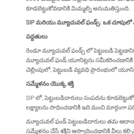
కూడబెట్టుకోవడానికి మిమ్మల్ని అనుమతిస్తుంది.
SIP మరియు మ్యూచువల్ ఫండ్స్: ఒక చూపులో 
పద్దతులు
రెండూ మ్యూచువల్ ఫండ్స్ లో పెట్టుబడి పెట్టడానిక
మ్యూచువల్ ఫండ్ యూనిట్లను సమీకరించడానికి స
చెల్లింపులో, పెట్టుబడి వ్యవధి ప్రారంభంలో
సమ్మేళనం యొక్క శక్తి
SIP లో, పెట్టుబడిదారులు సంపదను కూడబెట్టుకోవడా
లక్ష్యాలను సాధించడానికి ఇది మంచి మార్గంగా
మ్యూచువల్ ఫండ్ పెట్టుబడిదారులు తమ ఆదాయాలను 
సమ్మేళనం చేసే శక్తిని ఆస్వాదించడానికి వీలు కల్ప