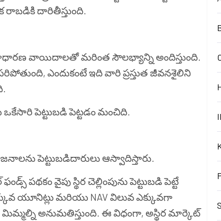
ాబడికి దారితీస్తుంది.
B
్న సాధారణ వాయిదాలతో మరింత సౌలభ్యాన్ని అందిస్తుంది.
రిపోతుంది, ఎందుకంటే ఇది వారి ప్రస్తుత జీవనశైలిని
ి.
ఒకేసారి పెట్టుబడి పెట్టడం మంచిది.
I
నాలను పెట్టుబడిదారులు ఆస్వాదిస్తారు.
 పథకం వైపు స్థిర చెల్లింపును పెట్టుబడి పెట్టే
ఎక్కువ యూనిట్లు మరియు NAV విలువ ఎక్కువగా
S
 మిమ్మల్ని అనుమతిస్తుంది. ఈ విధంగా,
అస్థిర మార్కెట్‌