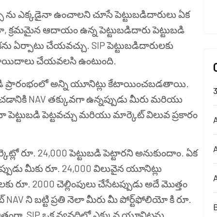
్ ను ఎక్కడైనా ఉంచాలని చూసే పెట్టుబడిదారులు ఏక
ైనా, క్రమమైన ఆదాయం ఉన్న పెట్టుబడిదారు పెట్టుబడి
ికను ఏర్పాటు చేయవచ్చు. SIP పెట్టుబడిదారులకు
ిక వాయిదాలు చేయవలసి ఉంటుంది.
టుబడి ప్రారంభంలో అన్ని యూనిట్లు కేటాయించబడతాయి.
ంచడానికి NAV తక్కువగా ఉన్నప్పుడు మీరు మరియు
ోనైనా పెట్టుబడి పెట్టవచ్చు మరియు మార్కెట్ విలువ ప్రకారం
A
్లో రూ. 24,000 పెట్టుబడి పెట్టారని అనుకుందాం. ఏక
ేసేటప్పుడు మీకు రూ. 24,000 విలువైన యూనిట్లు
ు రూ. 2000 చెల్లింపులు చేసేటప్పుడు అదే మొత్తం
్ NAV ని బట్టి ప్రతి నెలా మీరు మీ పోర్ట్‌ఫోలియో కి రూ.
తంగా, SIP ఒక వ్యవధిలో ఎక్కువ యూనిట్లను