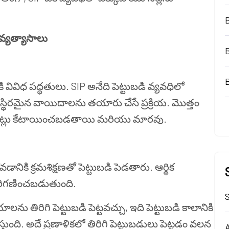
వ్యత్యాసాలు
ి వివిధ పద్ధతులు. SIP అనేది పెట్టుబడి వ్యవధిలో
్థిరమైన వాయిదాలను తయారు చేసే ప్రక్రియ. మొత్తం
 యూనిట్లు కేటాయించబడతాయి మరియు మారవు.
నికి క్రమశిక్షణతో పెట్టుబడి పెడతారు. ఆర్థిక
 పరిగణించబడుతుంది.
S
తిరిగి పెట్టుబడి పెట్టవచ్చు, ఇది పెట్టుబడి కాలానికి
ిస్తుంది. అదే ప్రణాళికలో తిరిగి పెట్టుబడులు పెట్టడం వలన
A