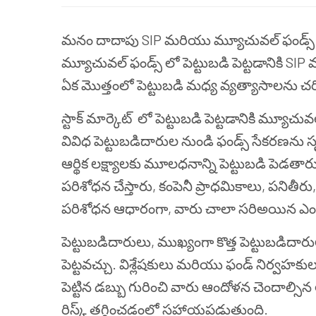
మనం దాదాపు SIP మరియు మ్యూచువల్ ఫండ్స్ ప
మ్యూచువల్ ఫండ్స్
లో పెట్టుబడి పెట్టడానికి S
ఏక మొత్తంలో పెట్టుబడి మధ్య వ్యత్యాసాలను చర్చి
స్టాక్ మార్కెట్‌
లో పెట్టుబడి పెట్టడానికి మ్యూచు
వివిధ పెట్టుబడిదారుల నుండి ఫండ్స్ సేకరణను
ఆర్థిక లక్ష్యాలకు మూలధనాన్ని పెట్టుబడి పెడతారు. ప
పరిశోధన చేస్తారు, కంపెనీ ప్రాధమికాలు, పనితీర
పరిశోధన ఆధారంగా, వారు చాలా సరిఅయిన ఎంపి
పెట్టుబడిదారులు, ముఖ్యంగా కొత్త పెట్టుబడిదార
పెట్టవచ్చు. విశ్లేషకులు మరియు ఫండ్ నిర్వహకుల
పెట్టిన డబ్బు గురించి వారు ఆందోళన చెందాల్స
రిస్క్ తగ్గించడంలో సహాయపడుతుంది.