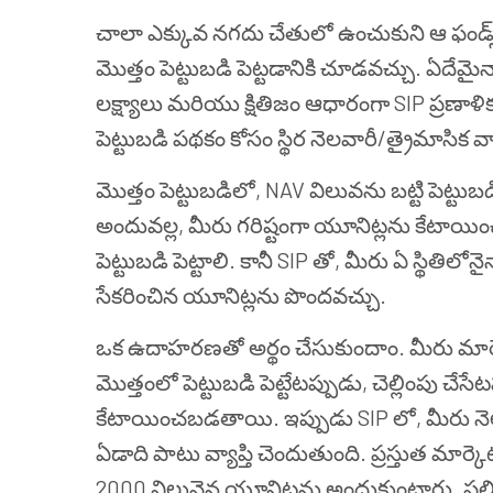
చాలా ఎక్కువ నగదు చేతులో ఉంచుకుని ఆ ఫండ్స
మొత్తం పెట్టుబడి పెట్టడానికి చూడవచ్చు. ఏదేమ
లక్ష్యాలు మరియు క్షితిజం ఆధారంగా SIP ప్రణాళ
పెట్టుబడి పథకం కోసం స్థిర నెలవారీ/త్రైమాస
మొత్తం పెట్టుబడిలో, NAV విలువను బట్టి పెట్
అందువల్ల, మీరు గరిష్టంగా యూనిట్లను కేటాయి
పెట్టుబడి పెట్టాలి. కానీ SIP తో, మీరు ఏ స్థితిల
సేకరించిన యూనిట్లను పొందవచ్చు.
ఒక ఉదాహరణతో అర్థం చేసుకుందాం. మీరు మార్కెట
మొత్తంలో పెట్టుబడి పెట్టేటప్పుడు, చెల్లింపు చ
కేటాయించబడతాయి. ఇప్పుడు SIP లో, మీరు నెలక
ఏడాది పాటు వ్యాప్తి చెందుతుంది. ప్రస్తుత మార్కెట
2000 విలువైన యూనిట్లను అందుకుంటారు. ఫలి