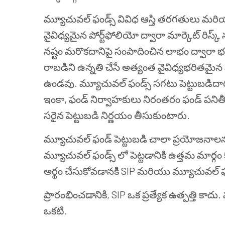
మ్యూచువల్ ఫండ్స్ వివిధ ఆస్తి తరగతులు మరియు 
వైవిధ్యమైన పోర్ట్‌ఫోలియో
ద్వారా మార్కెట్ రిస్క్ 
నష్టం మరొకదానిపై సంపాదించిన లాభం ద్వారా భ
రాబడిని ఉన్నతి చేసే అత్యంత వైవిధ్యభరితమైన 
ఉండవు. మ్యూచువల్ ఫండ్స్ సగటు పెట్టుబడిదారుడ
ఇంకా, ఫండ్ నిర్వాహకులు నిరంతరం ఫండ్ పనితీరు
సరైన పెట్టుబడి నిర్ణయం తీసుకుంటారు.
మ్యూచువల్ ఫండ్ పెట్టుబడి చాలా ప్రయోజనాలను 
మ్యూచువల్ ఫండ్స్ లో పెట్టడానికి ఉత్తమ మార్గ
అర్థం చేసుకోవడానకి SIP మరియు మ్యూచువల్ ఫండ
ప్రారంభించడానికి, SIP ఒక ప్రత్యేక ఉత్పత్తి కాదు. 
ఒకటి.