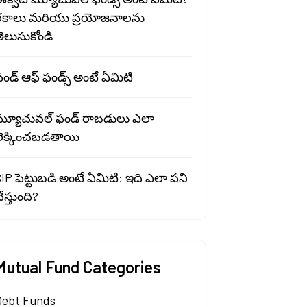
రకాలు మరియు ప్రయోజనాలను
ెలుసుకోండి
ండ్ ఆఫ్ ఫండ్స్ అంటే ఏమిటి
మ్యూచువల్ ఫండ్ రాబడులు ఎలా
లెక్కించబడతాయి
IP పెట్టుబడి అంటే ఏమిటి: ఇది ఎలా పని
ేస్తుంది?
Mutual Fund Categories
Debt Funds