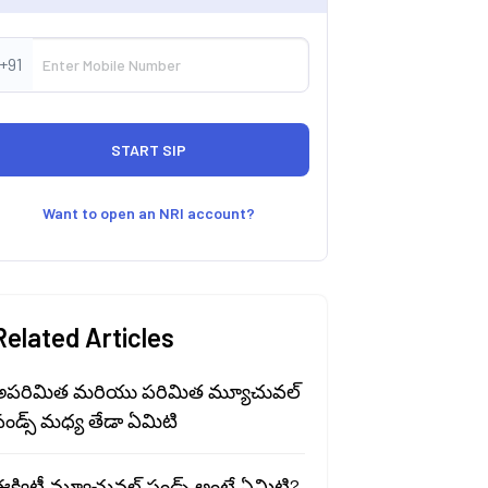
+91
Want to open an NRI account?
Related Articles
అపరిమిత మరియు పరిమిత మ్యూచువల్
ండ్స్ మధ్య తేడా ఏమిటి
క్విటీ మ్యూచువల్ ఫండ్స్ అంటే ఏమిటి?