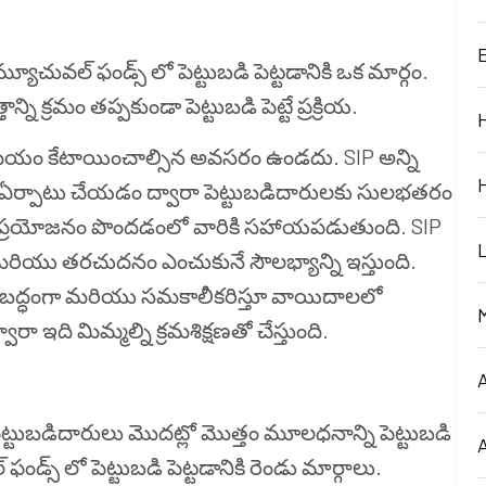
మ్యూచువల్ ఫండ్స్ లో పెట్టుబడి పెట్టడానికి ఒక మార్గం.
న్ని క్రమం తప్పకుండా పెట్టుబడి పెట్టే ప్రక్రియ.
 కి సమయం కేటాయించాల్సిన అవసరం ఉండదు. SIP అన్ని
ికను ఏర్పాటు చేయడం ద్వారా పెట్టుబడిదారులకు సులభతరం
ి ప్రయోజనం పొందడంలో వారికి సహాయపడుతుంది. SIP
న్ని మరియు తరచుదనం ఎంచుకునే సౌలభ్యాన్ని ఇస్తుంది.
ాబద్ధంగా మరియు సమకాలీకరిస్తూ వాయిదాలలో
రా ఇది మిమ్మల్ని క్రమశిక్షణతో చేస్తుంది.
, పెట్టుబడిదారులు మొదట్లో మొత్తం మూలధనాన్ని పెట్టుబడి
స్ లో పెట్టుబడి పెట్టడానికి రెండు మార్గాలు.