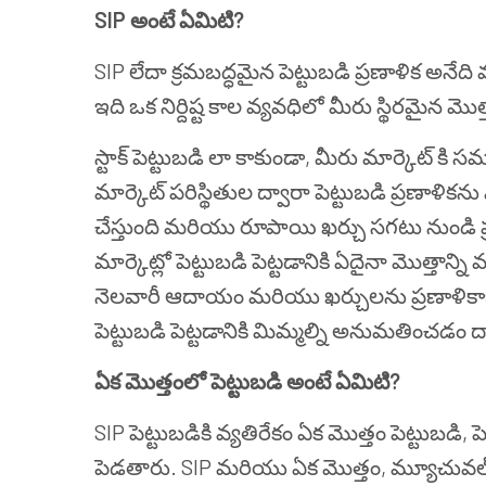
SIP అంటే ఏమిటి?
SIP లేదా క్రమబద్ధమైన పెట్టుబడి ప్రణాళిక అనేది 
ఇది ఒక నిర్దిష్ట కాల వ్యవధిలో మీరు స్థిరమైన మొత్తా
స్టాక్ పెట్టుబడి లా కాకుండా, మీరు మార్కెట్‌
మార్కెట్ పరిస్థితుల ద్వారా పెట్టుబడి ప్రణాళ
చేస్తుంది మరియు రూపాయి ఖర్చు సగటు నుండ
మార్కెట్లో పెట్టుబడి పెట్టడానికి ఏదైనా మొత్తా
నెలవారీ ఆదాయం మరియు ఖర్చులను ప్రణాళిక
పెట్టుబడి పెట్టడానికి మిమ్మల్ని అనుమతించడం ద్వా
ఏక మొత్తంలో పెట్టుబడి అంటే ఏమిటి?
SIP పెట్టుబడికి వ్యతిరేకం ఏక మొత్తం పెట్టుబడి
పెడతారు. SIP మరియు ఏక మొత్తం, మ్యూచువల్ ఫండ్