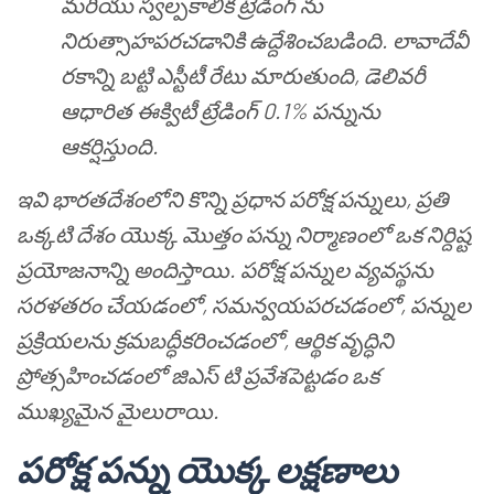
మరియు స్వల్పకాలిక ట్రేడింగ్ ను
నిరుత్సాహపరచడానికి ఉద్దేశించబడింది. లావాదేవీ
రకాన్ని బట్టి ఎస్టీటీ రేటు మారుతుంది, డెలివరీ
ఆధారిత ఈక్విటీ ట్రేడింగ్ 0.1% పన్నును
ఆకర్షిస్తుంది.
ఇవి భారతదేశంలోని కొన్ని ప్రధాన పరోక్ష పన్నులు, ప్రతి
ఒక్కటి దేశం యొక్క మొత్తం పన్ను నిర్మాణంలో ఒక నిర్దిష్ట
ప్రయోజనాన్ని అందిస్తాయి. పరోక్ష పన్నుల వ్యవస్థను
సరళతరం చేయడంలో, సమన్వయపరచడంలో, పన్నుల
ప్రక్రియలను క్రమబద్ధీకరించడంలో, ఆర్థిక వృద్ధిని
ప్రోత్సహించడంలో జిఎస్ టి ప్రవేశపెట్టడం ఒక
ముఖ్యమైన మైలురాయి.
పరోక్ష పన్ను యొక్క లక్షణాలు