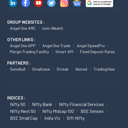
GROUP WEBSITES :
Angel One AMC
Ionic Wealth
OTHER LINKS :
Angel One APP
Angel One Trade
Angel SpeedPro
Margin Trading Facility
Smart API
Fixed Deposit Rates
PARTNERS :
Sensibull
Smallcase
Streak
Vested
TradingView
INDICES :
Nifty 50
Nifty Bank
Nifty Financial Services
Nifty Next 50
Nifty Midcap 100
BSE Sensex
BSE Small Cap
India Vix
Gift Nifty