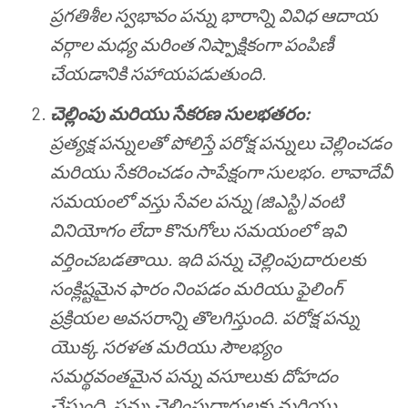
ప్రగతిశీల స్వభావం పన్ను భారాన్ని వివిధ ఆదాయ
వర్గాల మధ్య మరింత నిష్పాక్షికంగా పంపిణీ
చేయడానికి సహాయపడుతుంది.
చెల్లింపు మరియు సేకరణ సులభతరం:
ప్రత్యక్ష పన్నులతో పోలిస్తే పరోక్ష పన్నులు చెల్లించడం
మరియు సేకరించడం సాపేక్షంగా సులభం. లావాదేవీ
సమయంలో వస్తు సేవల పన్ను (జిఎస్టి) వంటి
వినియోగం లేదా కొనుగోలు సమయంలో ఇవి
వర్తించబడతాయి. ఇది పన్ను చెల్లింపుదారులకు
సంక్లిష్టమైన ఫారం నింపడం మరియు ఫైలింగ్
ప్రక్రియల అవసరాన్ని తొలగిస్తుంది. పరోక్ష పన్ను
యొక్క సరళత మరియు సౌలభ్యం
సమర్థవంతమైన పన్ను వసూలుకు దోహదం
చేస్తుంది, పన్ను చెల్లింపుదారులకు మరియు