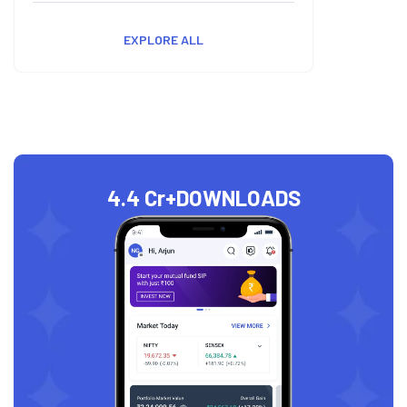
EXPLORE ALL
4.4 Cr+
DOWNLOADS