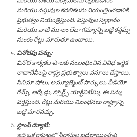
మరియు దేశీయ పరిశ్రమలను రక్షించడానికి
మరియు వస్తువుల కదలికలను నియంత్రించడానికి
ప్రభుత్వం నియంత్రిస్తుంది. వస్తువుల స్వభావం
మరియు వాటి మూలం లేదా గమ్యాన్ని బట్టి కస్టమ్స్
సుంకం రేట్లు మారుతూ ఉంటాయి.
వినోదపు పన్ను:
వినోద కార్యకలాపాలకు సంబంధించిన వివిధ ఆర్థిక
లావాదేవీలపై రాష్ట్ర ప్రభుత్వాలు వసూలు చేస్తాయి.
సినిమా షోలు, అమ్యూజ్మెంట్ పార్కులు, వీడియో
గేమ్స్, ఆర్కేడ్లు, స్పోర్ట్స్ యాక్టివిటీస్కు ఈ పన్ను
వర్తిస్తుంది. రేట్లు మరియు నిబంధనలు రాష్ట్రాన్ని
బట్టి మారవచ్చు.
స్టాంప్ డ్యూటీ:
ఇది ఒక రాష్ట్రంలో స్థిరాస్తుల బదలాయింపుపై