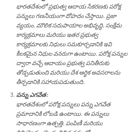
భారతదేశంలో ప్రభుత్వ ఆదాయ సేకరణకు పరోక్ష
పన్నులు గణనీయంగా దోహదం చేస్తాయి. ప్రజా
వ్యయం, మౌలిక సదుపాయాల అభివృద్ధి, సంక్షేమ
కార్యక్రమాలు మరియు ఇతర ప్రభుత్వ
కార్యక్రమాలకు నిధులు సమకూర్చడానికి ఇవి
కీలకమైన నిధుల వనరుగా ఉంటాయి. పరోక్ష పన్నుల
ద్వారా వచ్చే ఆదాయం ప్రభుత్వ పనితీరుకు
తోడ్పడుతుంది మరియు దేశ ఆర్థిక అవసరాలను
తీర్చడానికి సహాయపడుతుంది.
పన్ను ఎగవేత:
భారతదేశంలో పరోక్ష పన్నులు పన్ను ఎగవేత
ప్రమాదానికి లోబడి ఉంటాయి. ఈ పన్నులు
సాధారణంగా ఉత్పత్తి, పంపిణీ మరియు