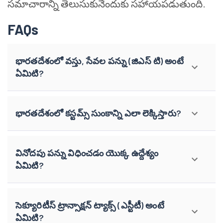
సమాచారాన్ని తెలుసుకునేందుకు సహాయపడుతుంది.
FAQs
భారతదేశంలో వస్తు, సేవల పన్ను (జిఎస్ టి) అంటే
ఏమిటి?
భారతదేశంలో కస్టమ్స్ సుంకాన్ని ఎలా లెక్కిస్తారు?
వినోదపు పన్ను విధించడం యొక్క ఉద్దేశ్యం
ఏమిటి?
సెక్యూరిటీస్ ట్రాన్సాక్షన్ ట్యాక్స్ (ఎస్టీటీ) అంటే
ఏమిటి?