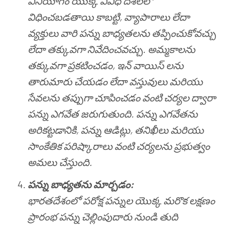
వినియోగం యొక్క వివిధ దశలలో
విధించబడతాయి కాబట్టి, వ్యాపారాలు లేదా
వ్యక్తులు వారి పన్ను బాధ్యతలను తప్పించుకోవచ్చు
లేదా తక్కువగా నివేదించవచ్చు. అమ్మకాలను
తక్కువగా ప్రకటించడం, ఇన్ వాయిస్ లను
తారుమారు చేయడం లేదా వస్తువులు మరియు
సేవలను తప్పుగా చూపించడం వంటి చర్యల ద్వారా
పన్ను ఎగవేత జరుగుతుంది. పన్ను ఎగవేతను
అరికట్టడానికి, పన్ను ఆడిట్లు, తనిఖీలు మరియు
సాంకేతిక పరిష్కారాలు వంటి చర్యలను ప్రభుత్వం
అమలు చేస్తుంది.
పన్ను బాధ్యతను మార్చడం:
భారతదేశంలో పరోక్ష పన్నుల యొక్క మరొక లక్షణం
ప్రారంభ పన్ను చెల్లింపుదారు నుండి తుది