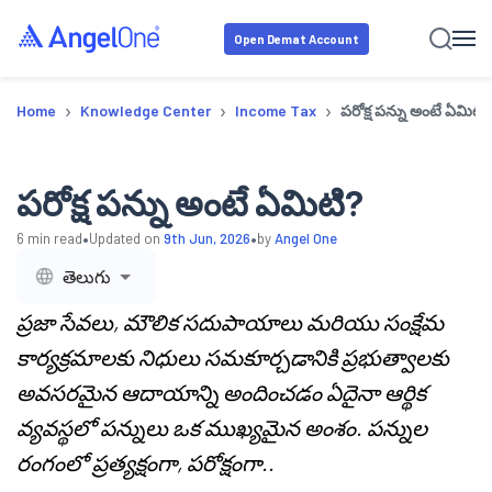
Open Demat Account
›
›
›
Home
Knowledge Center
Income Tax
పరోక్ష పన్ను అంటే ఏమిటి
పరోక్ష పన్ను అంటే ఏమిటి?
•
•
6
min read
Updated on
9th Jun, 2026
by
Angel One
తెలుగు
ప్రజా సేవలు, మౌలిక సదుపాయాలు మరియు సంక్షేమ
కార్యక్రమాలకు నిధులు సమకూర్చడానికి ప్రభుత్వాలకు
అవసరమైన ఆదాయాన్ని అందించడం ఏదైనా ఆర్థిక
వ్యవస్థలో పన్నులు ఒక ముఖ్యమైన అంశం. పన్నుల
రంగంలో ప్రత్యక్షంగా, పరోక్షంగా..