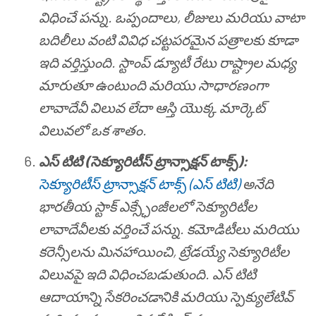
విధించే పన్ను. ఒప్పందాలు, లీజులు మరియు వాటా
బదిలీలు వంటి వివిధ చట్టపరమైన పత్రాలకు కూడా
ఇది వర్తిస్తుంది. స్టాంప్ డ్యూటీ రేటు రాష్ట్రాల మధ్య
మారుతూ ఉంటుంది మరియు సాధారణంగా
లావాదేవీ విలువ లేదా ఆస్తి యొక్క మార్కెట్
విలువలో ఒక శాతం.
ఎస్ టిటి (సెక్యూరిటీస్ ట్రాన్సాక్షన్ టాక్స్):
సెక్యూరిటీస్ ట్రాన్సాక్షన్ టాక్స్ (ఎస్ టిటి)
అనేది
భారతీయ స్టాక్ ఎక్స్ఛేంజీలలో సెక్యూరిటీల
లావాదేవీలకు వర్తించే పన్ను. కమోడిటీలు మరియు
కరెన్సీలను మినహాయించి, ట్రేడయ్యే సెక్యూరిటీల
విలువపై ఇది విధించబడుతుంది. ఎస్ టిటి
ఆదాయాన్ని సేకరించడానికి మరియు స్పెక్యులేటివ్