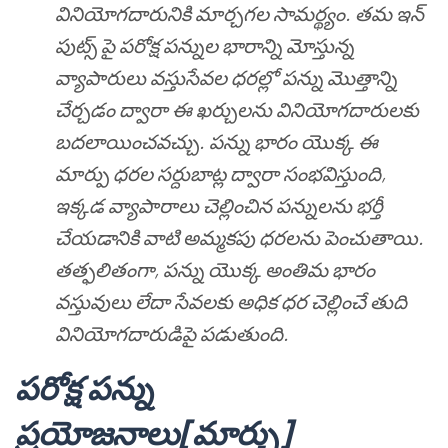
వినియోగదారునికి మార్చగల సామర్థ్యం. తమ ఇన్
పుట్స్ పై పరోక్ష పన్నుల భారాన్ని మోస్తున్న
వ్యాపారులు వస్తుసేవల ధరల్లో పన్ను మొత్తాన్ని
చేర్చడం ద్వారా ఈ ఖర్చులను వినియోగదారులకు
బదలాయించవచ్చు. పన్ను భారం యొక్క ఈ
మార్పు ధరల సర్దుబాట్ల ద్వారా సంభవిస్తుంది,
ఇక్కడ వ్యాపారాలు చెల్లించిన పన్నులను భర్తీ
చేయడానికి వాటి అమ్మకపు ధరలను పెంచుతాయి.
తత్ఫలితంగా, పన్ను యొక్క అంతిమ భారం
వస్తువులు లేదా సేవలకు అధిక ధర చెల్లించే తుది
వినియోగదారుడిపై పడుతుంది.
పరోక్ష పన్ను
ప్రయోజనాలు[మార్చు]