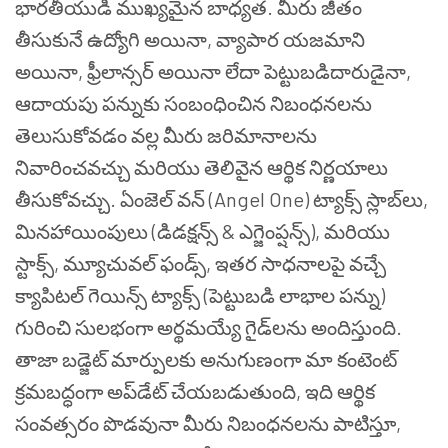
భారతీయుడి ముఖ్యమైన బాధ్యత. మీరు జీతం
తీసుకునే ఉద్యోగి అయినా, వ్యాపార యజమాని
అయినా, ఫ్రీలాన్సర్ అయినా లేదా పెట్టుబడిదారుడైనా,
ఆదాయపు పన్నుకు సంబంధించిన నిబంధనలను
తెలుసుకోవడం వల్ల మీరు జరిమానాలను
నివారించవచ్చు మరియు తెలివైన ఆర్థిక నిర్ణయాలు
తీసుకోవచ్చు. ఏంజెల్ వన్ (Angel One) ట్యాక్స్ స్లాబ్‌లు,
మినహాయింపులు (డిడక్షన్స్ & ఎగ్జెంప్షన్స్), మరియు
స్టాక్స్, మ్యూచువల్ ఫండ్స్, ఇతర సాధనాలపై వచ్చే
క్యాపిటల్ గెయిన్స్ ట్యాక్స్ (పెట్టుబడి లాభాల పన్ను)
గురించి సులభంగా అర్థమయ్యే గైడ్‌లను అందిస్తుంది.
తాజా బడ్జెట్ మార్పులకు అనుగుణంగా మా కంటెంట్
క్రమబద్ధంగా అప్‌డేట్ చేయబడుతుంది, ఇది ఆర్థిక
సంవత్సరం పొడవునా మీరు నిబంధనలను పాటిస్తూ,