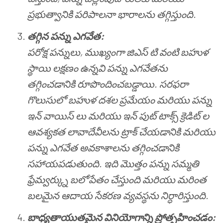
ప్రభుత్వానికి పరిపాలనా భారాలను తగ్గిస్తుంది.
తగ్గిన పన్ను ఎగవేత:
పరోక్ష పన్నులు, ముఖ్యంగా జిఎస్ టి వంటి బహుళ
స్థాయి లక్షణం ఉన్నవి పన్ను ఎగవేతను
తగ్గించడానికి రూపొందించబడ్డాయి. సరఫరా
గొలుసులో బహుళ దశల ప్రమేయం మరియు పన్ను
ఇన్ వాయిస్ లు మరియు ఇన్ పుట్ టాక్స్ క్రెడిట్ ల
ఆవశ్యకత లావాదేవీలను ట్రాక్ చేయడానికి మరియు
పన్ను ఎగవేత అవకాశాలను తగ్గించడానికి
సహాయపడుతుంది. ఇది మొత్తం పన్ను సమ్మతి
ఫ్రేమ్వర్క్ను బలోపేతం చేస్తుంది మరియు మరింత
బలమైన ఆదాయ సేకరణ వ్యవస్థను నిర్ధారిస్తుంది.
బాధ్యతాయుతమైన వినియోగాన్ని ప్రోత్సహించడం: