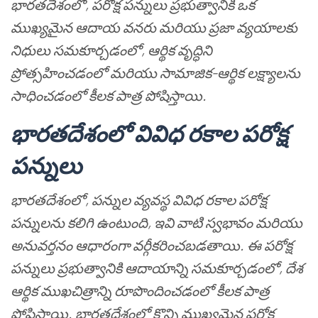
భారతదేశంలో, పరోక్ష పన్నులు ప్రభుత్వానికి ఒక
ముఖ్యమైన ఆదాయ వనరు మరియు ప్రజా వ్యయాలకు
నిధులు సమకూర్చడంలో, ఆర్థిక వృద్ధిని
ప్రోత్సహించడంలో మరియు సామాజిక-ఆర్థిక లక్ష్యాలను
సాధించడంలో కీలక పాత్ర పోషిస్తాయి.
భారతదేశంలో వివిధ రకాల పరోక్ష
పన్నులు
భారతదేశంలో, పన్నుల వ్యవస్థ వివిధ రకాల పరోక్ష
పన్నులను కలిగి ఉంటుంది, ఇవి వాటి స్వభావం మరియు
అనువర్తనం ఆధారంగా వర్గీకరించబడతాయి. ఈ పరోక్ష
పన్నులు ప్రభుత్వానికి ఆదాయాన్ని సమకూర్చడంలో, దేశ
ఆర్థిక ముఖచిత్రాన్ని రూపొందించడంలో కీలక పాత్ర
పోషిస్తాయి. భారతదేశంలో కొన్ని ముఖ్యమైన పరోక్ష