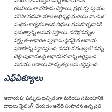
వనరు. ఇవి మొత్తం పన్ను ఆదాయానికి
గణనీయంగా దోహదం చేస్తాయి, ప్రభుత్వ వ్యయం,
మౌలిక సదుపాయాల అభివృద్ధి మరియు సాంఘిక
సంక్షేమ కార్యక్రమాలకు నిధులు సమకూర్చడానికి
ప్రభుత్వాన్ని అనుమతిస్తాయి. పరోక్ష పన్నుల
విస్తృత-ఆధారిత స్వభావం స్థిరమైన ఆదాయ
ప్రవాహాన్ని నిర్ధారిస్తుంది, పరిమిత సంఖ్యలో పన్ను
చెల్లింపుదారులపై ఆధారపడటాన్ని తగ్గిస్తుంది
మరియు ఆదాయ హెచ్చుతగ్గులను తగ్గిస్తుంది.
ఎఫ్
ఏ
క్యూ
లు
[
ఆదాయపు పన్నును ఖచ్చితంగా మరియు సమయానికి
దాఖలు (ఫైలింగ్) చేయడం అనేది సంపాదన ఉన్న ప్రతి