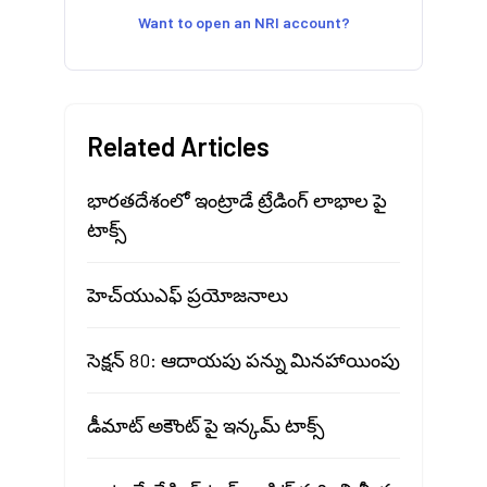
Want to open an NRI account?
Related Articles
భారతదేశంలో ఇంట్రాడే ట్రేడింగ్ లాభాల పై
టాక్స్
హెచ్‍యుఎఫ్ ప్రయోజనాలు
సెక్షన్ 80: ఆదాయపు పన్ను మినహాయింపు
డీమాట్ అకౌంట్ పై ఇన్కమ్ టాక్స్