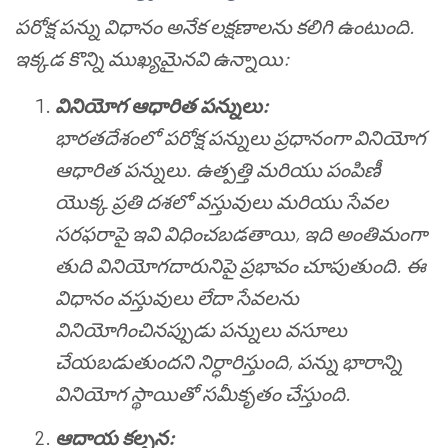
పరోక్ష పన్ను విధానం అనేక లక్షణాలను కలిగి ఉంటుంది.
ఇక్కడ కొన్ని ముఖ్యమైనవి ఉన్నాయి:
వినియోగ ఆధారిత పన్నులు:
భారతదేశంలో పరోక్ష పన్నులు ప్రధానంగా వినియోగ
ఆధారిత పన్నులు. ఉత్పత్తి మరియు పంపిణీ
యొక్క ప్రతి దశలో వస్తువులు మరియు సేవల
సరఫరాపై ఇవి విధించబడతాయి, ఇది అంతిమంగా
తుది వినియోగదారునిపై ప్రభావం చూపుతుంది. ఈ
విధానం వస్తువులు లేదా సేవలను
వినియోగించినప్పుడు పన్నులు వసూలు
చేయబడుతుందని నిర్ధారిస్తుంది, పన్ను భారాన్ని
వినియోగ స్థాయితో సమీకృతం చేస్తుంది.
ఆదాయ కల్పన: