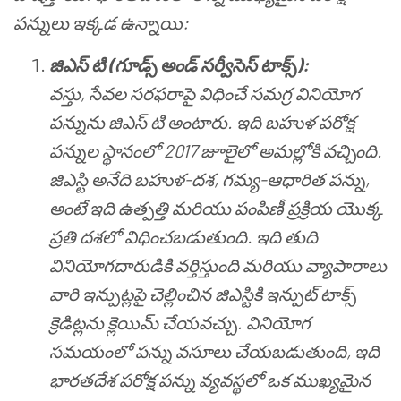
పన్నులు ఇక్కడ ఉన్నాయి:
జిఎస్ టి (గూడ్స్ అండ్ సర్వీసెస్ టాక్స్):
వస్తు, సేవల సరఫరాపై విధించే సమగ్ర వినియోగ
పన్నును జిఎస్ టి అంటారు. ఇది బహుళ పరోక్ష
పన్నుల స్థానంలో 2017 జూలైలో అమల్లోకి వచ్చింది.
జిఎస్టి అనేది బహుళ-దశ, గమ్య-ఆధారిత పన్ను,
అంటే ఇది ఉత్పత్తి మరియు పంపిణీ ప్రక్రియ యొక్క
ప్రతి దశలో విధించబడుతుంది. ఇది తుది
వినియోగదారుడికి వర్తిస్తుంది మరియు వ్యాపారాలు
వారి ఇన్పుట్లపై చెల్లించిన జిఎస్టికి ఇన్పుట్ టాక్స్
క్రెడిట్లను క్లెయిమ్ చేయవచ్చు. వినియోగ
సమయంలో పన్ను వసూలు చేయబడుతుంది, ఇది
భారతదేశ పరోక్ష పన్ను వ్యవస్థలో ఒక ముఖ్యమైన