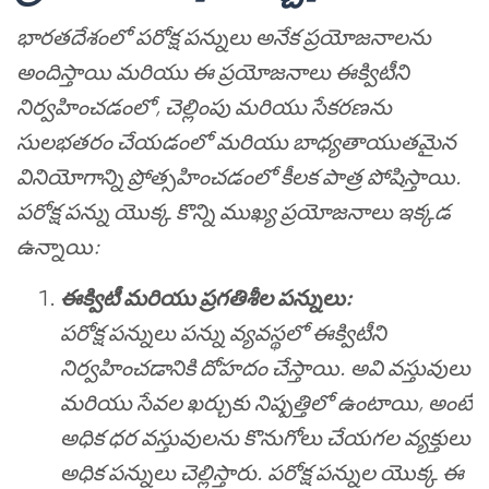
భారతదేశంలో పరోక్ష పన్నులు అనేక ప్రయోజనాలను
అందిస్తాయి మరియు ఈ ప్రయోజనాలు ఈక్విటీని
నిర్వహించడంలో, చెల్లింపు మరియు సేకరణను
సులభతరం చేయడంలో మరియు బాధ్యతాయుతమైన
వినియోగాన్ని ప్రోత్సహించడంలో కీలక పాత్ర పోషిస్తాయి.
పరోక్ష పన్ను యొక్క కొన్ని ముఖ్య ప్రయోజనాలు ఇక్కడ
ఉన్నాయి:
ఈక్విటీ మరియు ప్రగతిశీల పన్నులు:
పరోక్ష పన్నులు పన్ను వ్యవస్థలో ఈక్విటీని
నిర్వహించడానికి దోహదం చేస్తాయి. అవి వస్తువులు
మరియు సేవల ఖర్చుకు నిష్పత్తిలో ఉంటాయి, అంటే
అధిక ధర వస్తువులను కొనుగోలు చేయగల వ్యక్తులు
అధిక పన్నులు చెల్లిస్తారు. పరోక్ష పన్నుల యొక్క ఈ