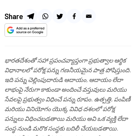
Share
భారతదేశంతో సహా ప్రపంచవ్యాప్తంగా ప్రభుత్వాల ఆర్థిక
విధానాలలో పరోక్ష పన్ను గణనీయమైన పాత్ర పోషిస్తుంది.
ఇది పన్ను చెల్లింపుదారుడి ఆదాయం, ఆదాయం లేదా
లాభంపై నేరుగా కాకుండా అందించే వస్తువులు మరియు
సేవలపై ప్రభుత్వం విధించే పన్ను రూపం. ఉత్పత్తి, పంపిణీ
మరియు వినియోగం యొక్క వివిధ దశలలో పరోక్ష
పన్నులు విధించబడతాయి మరియు అవి ఒక వ్యక్తి లేదా
సంస్థ నుండి మరొక సంస్థకు బదిలీ చేయబడతాయి.