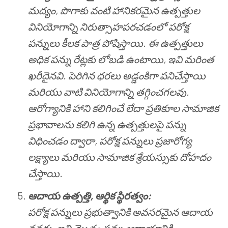
మద్యం, పొగాకు వంటి హానికరమైన ఉత్పత్తుల
వినియోగాన్ని నిరుత్సాహపరచడంలో పరోక్ష
పన్నులు కీలక పాత్ర పోషిస్తాయి. ఈ ఉత్పత్తులు
అధిక పన్ను రేట్లకు లోబడి ఉంటాయి, ఇవి మరింత
ఖరీదైనవి. పెరిగిన ధరలు అడ్డంకిగా పనిచేస్తాయి
మరియు వాటి వినియోగాన్ని తగ్గించగలవు.
ఆరోగ్యానికి హాని కలిగించే లేదా ప్రతికూల సామాజిక
ప్రభావాలను కలిగి ఉన్న ఉత్పత్తులపై పన్ను
విధించడం ద్వారా, పరోక్ష పన్నులు ప్రజారోగ్య
లక్ష్యాలు మరియు సామాజిక శ్రేయస్సుకు దోహదం
చేస్తాయి.
ఆదాయ ఉత్పత్తి, ఆర్థిక స్థిరత్వం:
పరోక్ష పన్నులు ప్రభుత్వానికి అవసరమైన ఆదాయ