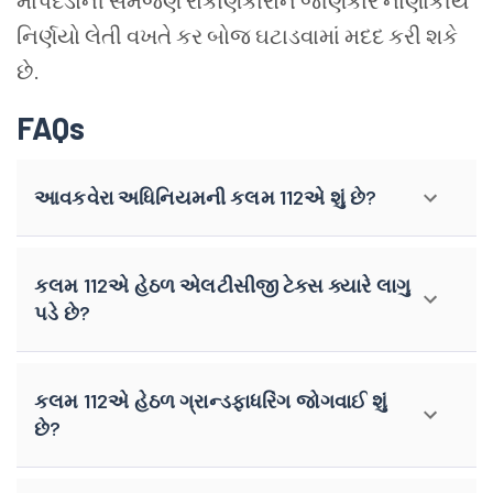
માપદંડોની સમજણ રોકાણકારોને જાણકાર નાણાકીય
નિર્ણયો લેતી વખતે કર બોજ ઘટાડવામાં મદદ કરી શકે
છે.
FAQs
આવકવેરા અધિનિયમની કલમ 112એ શું છે?
કલમ 112એ હેઠળ એલટીસીજી ટેક્સ ક્યારે લાગુ
પડે છે?
કલમ 112એ હેઠળ ગ્રાન્ડફાધરિંગ જોગવાઈ શું
છે?