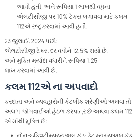
આવી હતી, અને રૂપિયા 1 લાખથી વધુના
એલટીસીજી પર 10% ટેક્સ લગાવવા માટે કલમ
112એ રજૂ કરવામાં આવી હતી.
23 જુલાઈ, 2024 પછી:
એલટીસીજી ટેક્સ દર વધીને 12.5% ​​થયો છે,
અને મુક્તિ મર્યાદા વધારીને રૂપિયા 1.25
લાખ કરવામાં આવી છે.
કલમ
112
એ
ના
અપવાદો
કરદાતા અને વ્યવહારોની કેટલીક શ્રેણીઓ અથવા તો
અલગ જોગવાઈઓ હેઠળ કરપાત્ર છે અથવા કલમ 112
એ માંથી મુક્તિ છે:
નોન-ઇક્વિટીમ્યુચ્યુઅલ ફંડ: ડેટ મ્યુચ્યુઅલ ફંડ