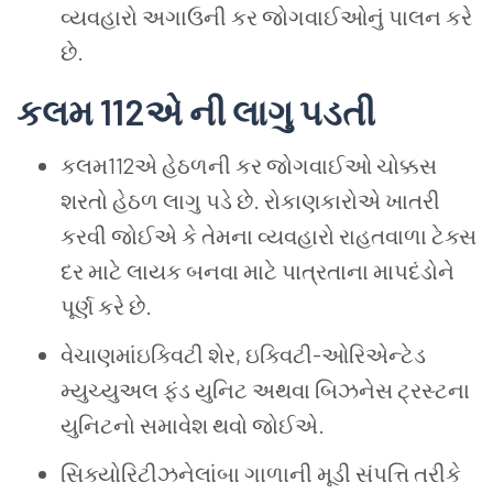
વ્યવહારો અગાઉની કર જોગવાઈઓનું પાલન કરે
છે.
કલમ
112
એ
ની
લાગુ
પડતી
કલમ112એ હેઠળની કર જોગવાઈઓ ચોક્કસ
શરતો હેઠળ લાગુ પડે છે. રોકાણકારોએ ખાતરી
કરવી જોઈએ કે તેમના વ્યવહારો રાહતવાળા ટેક્સ
દર માટે લાયક બનવા માટે પાત્રતાના માપદંડોને
પૂર્ણ કરે છે.
વેચાણમાંઇક્વિટી શેર, ઇક્વિટી-ઓરિએન્ટેડ
મ્યુચ્યુઅલ ફંડ યુનિટ અથવા બિઝનેસ ટ્રસ્ટના
યુનિટનો સમાવેશ થવો જોઈએ.
સિક્યોરિટીઝનેલાંબા ગાળાની મૂડી સંપત્તિ તરીકે