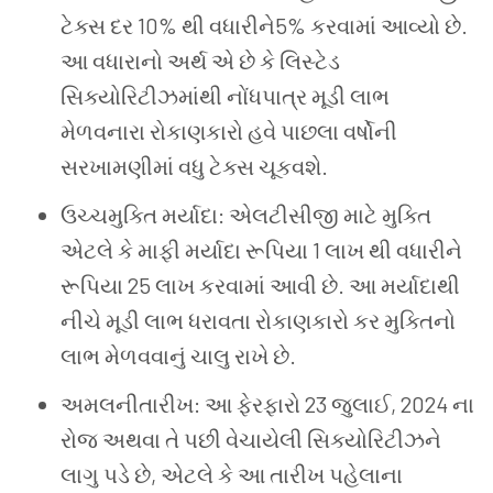
ટેક્સ દર 10% થી વધારીને5% ​​કરવામાં આવ્યો છે.
આ વધારાનો અર્થ એ છે કે લિસ્ટેડ
સિક્યોરિટીઝમાંથી નોંધપાત્ર મૂડી લાભ
મેળવનારા રોકાણકારો હવે પાછલા વર્ષોની
સરખામણીમાં વધુ ટેક્સ ચૂકવશે.
ઉચ્ચમુક્તિ મર્યાદા: એલટીસીજી માટે મુક્તિ
એટલે કે માફી મર્યાદા રૂપિયા 1 લાખ થી વધારીને
રૂપિયા 25 લાખ કરવામાં આવી છે. આ મર્યાદાથી
નીચે મૂડી લાભ ધરાવતા રોકાણકારો કર મુક્તિનો
લાભ મેળવવાનું ચાલુ રાખે છે.
અમલનીતારીખ: આ ફેરફારો 23 જુલાઈ, 2024 ના
રોજ અથવા તે પછી વેચાયેલી સિક્યોરિટીઝને
લાગુ પડે છે, એટલે કે આ તારીખ પહેલાના