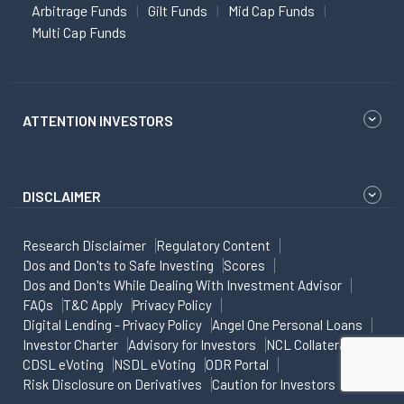
Arbitrage Funds
Gilt Funds
Mid Cap Funds
Multi Cap Funds
ATTENTION INVESTORS
DISCLAIMER
Research Disclaimer
Regulatory Content
Dos and Don'ts to Safe Investing
Scores
Dos and Don'ts While Dealing With Investment Advisor
FAQs
T&C Apply
Privacy Policy
Digital Lending - Privacy Policy
Angel One Personal Loans
Investor Charter
Advisory for Investors
NCL Collateral
CDSL eVoting
NSDL eVoting
ODR Portal
Risk Disclosure on Derivatives
Caution for Investors