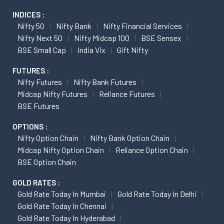
INDICES :
Nifty 50
Nifty Bank
Nifty Financial Services
Nifty Next 50
Nifty Midcap 100
BSE Sensex
BSE Small Cap
India Vix
Gift Nifty
FUTURES :
Nifty Futures
Nifty Bank Futures
Midcap Nifty Futures
Reliance Futures
BSE Futures
OPTIONS :
Nifty Option Chain
Nifty Bank Option Chain
Midcap Nifty Option Chain
Reliance Option Chain
BSE Option Chain
GOLD RATES :
Gold Rate Today In Mumbai
Gold Rate Today In Delhi
Gold Rate Today In Chennai
Gold Rate Today In Hyderabad