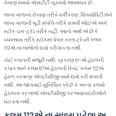
વેચાણ સમયે એસટીટી ચૂકવવો આવશ્યક છે.
લાંબા ગાળાના રોકાણ તરીકે વર્ગીકરણ: સિક્યોરિટીઝને
લાંબા ગાળાની મૂડી સંપત્તિ તરીકે રાખવી જોઈએ અને
સ્ટોક-ઇન-ટ્રેડ તરીકે નહીં. આનો અર્થ એ છે કે
વ્યવસાય તરીકે સ્ટોકમાં વેપાર કરતા ટ્રેડર્સ કલમ
112એ ના લાભોનો દાવો કરી શકતા નથી.
કોઈ કપાતની મંજૂરી નથી: પ્રકરણ છ-એ હેઠળની
કપાત અને કલમ 87એ હેઠળની રિબેટ કલમ 112એ
હેઠળ કરપાત્ર એલટીસીજી સામે દાવો કરી શકાતી
નથી. આ જોગવાઈ સુનિશ્ચિત કરે છે કે અન્ય કલમો
હેઠળના કર લાભો એલટીસીજી કર જવાબદારીઓને
ઘટાડતા નથી.
કલમ
112
એ
ના
સુધારા
પહેલા
અ