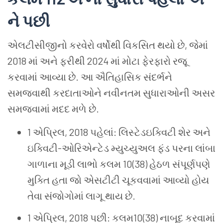
ને
પછી
એલટીસીજીનો કરવેરો વર્ષોથી વિકસિત થયો છે, જેમાં
2018 માં અને ફરીથી 2024 માં મોટા ફેરફારો રજૂ
કરવામાં આવ્યા છે. આ ઐતિહાસિક સંદર્ભને
સમજવાથી કરદાતાઓને નવીનતમ સુધારાઓની અસર
સમજવામાં મદદ મળે છે.
1 એપ્રિલ, 2018 પહેલાં: લિસ્ટેડઇક્વિટી શેર અને
ઇક્વિટી-ઓરિએન્ટેડ મ્યુચ્યુઅલ ફંડ પરના લાંબા
ગાળાના મૂડી લાભો કલમ 10(38) હેઠળ સંપૂર્ણપણે
મુક્તિ હતા જો એસટીટી ચૂકવવામાં આવ્યો હોય
તેવા સંજોગોમાં લાગૂ થાય છે.
1 એપ્રિલ, 2018 પછી: કલમ10(38) નાબૂદ કરવામાં