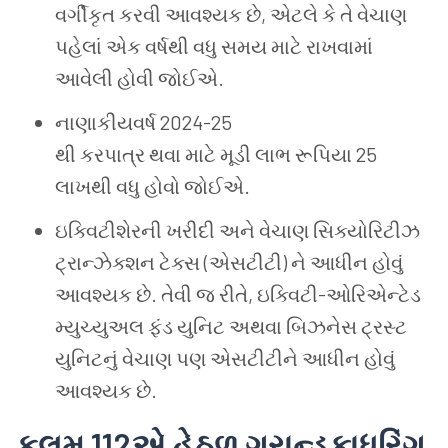
વર્ગીકૃત કરવી આવશ્યક છે, એટલે કે તે વેચાણ
પહેલાં એક વર્ષથી વધુ સમય માટે રાખવામાં
આવેલી હોવી જોઈએ.
નાણાકીયવર્ષ 2024-25
થી કરપાત્ર થવા માટે મૂડી લાભ રૂપિયા 25
લાખથી વધુ હોવો જોઈએ.
ઇક્વિટીશેરની ખરીદી અને વેચાણ સિક્યોરિટીઝ
ટ્રાન્ઝેક્શન ટેક્સ (એસટીટી) ને આધીન હોવું
આવશ્યક છે. તેવી જ રીતે, ઇક્વિટી-ઓરિએન્ટેડ
મ્યુચ્યુઅલ ફંડ યુનિટ અથવા બિઝનેસ ટ્રસ્ટ
યુનિટનું વેચાણ પણ એસટીટીને આધીન હોવું
આવશ્યક છે.
કલમ
112
એ
હેઠળ
ગ્રાન્ડફાધરિંગ