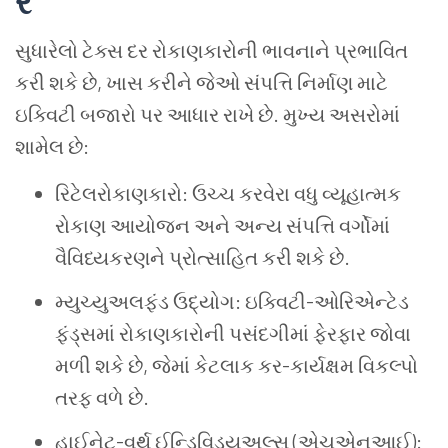
ર
સુધારેલો ટેક્સ દર રોકાણકારોની ભાવનાને પ્રભાવિત
કરી શકે છે, ખાસ કરીને જેઓ સંપત્તિ નિર્માણ માટે
ઇક્વિટી બજારો પર આધાર રાખે છે. મુખ્ય અસરોમાં
શામેલ છે:
રિટેલરોકાણકારો: ઉચ્ચ કરવેરા વધુ વ્યૂહાત્મક
રોકાણ આયોજન અને અન્ય સંપત્તિ વર્ગોમાં
વૈવિધ્યકરણને પ્રોત્સાહિત કરી શકે છે.
મ્યુચ્યુઅલફંડ ઉદ્યોગ: ઇક્વિટી-ઓરિએન્ટેડ
ફંડ્સમાં રોકાણકારોની પસંદગીમાં ફેરફાર જોવા
મળી શકે છે, જેમાં કેટલાક કર-કાર્યક્ષમ વિકલ્પો
તરફ વળે છે.
હાઈનેટ-વર્થ ઈન્ડિવિડ્યુઅલ્સ (એચએનઆઈ):