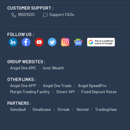
CUSTOMER SUPPORT :
18001020
Support FAQs
FOLLOW US :
GROUP WEBSITES :
Angel One AMC
Ionic Wealth
OTHER LINKS :
Angel One APP
Angel One Trade
Angel SpeedPro
Margin Trading Facility
Smart API
Fixed Deposit Rates
PARTNERS :
Sensibull
Smallcase
Streak
Vested
TradingView