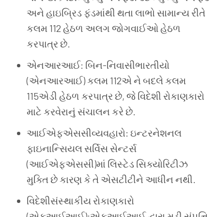
અને હાઇબ્રિડ ફંડમાંથી થતા લાભો સામાન્ય રીતે
કલમ 112 હેઠળ અલગ જોગવાઈઓ હેઠળ
કરપાત્ર છે.
એનઆરઆઈ: બિન-નિવાસીભારતીયો
(એનઆરઆઈ) કલમ 112એ ને બદલે કલમ
115એડી હેઠળ કરપાત્ર છે, જે વિદેશી રોકાણકારો
માટે કરવેરાનું સંચાલન કરે છે.
આઈએફએસસીવ્યવહારો: ઇન્ટરનેશનલ
ફાઇનાન્સિયલ સર્વિસ સેન્ટર્સ
(આઈએફએસસી)માં લિસ્ટેડ સિક્યોરિટીઝ
મુક્તિ છે કારણ કે તે એસટીટીને આધીન નથી.
વિદેશીસંસ્થાકીય રોકાણકારો
(એફઆઈઆઈ):એફઆઈઆઈ દ્વારા મૂડી સંપત્તિ