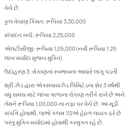
વેચે છે.
કુલ વેચાણ કિંમત: રૂપિયા 3,30,000
સંપાદન ખર્ચ: રૂપિયા 2,25,000
એલટીસીજી: રૂપિયા 1,05,000 (નવી રૂપિયા 1.25
લાખ મર્યાદા મુજબ મુક્તિ)
ઉદાહરણ 3: રોકાણના સ્વભાવના આધારે લાગુ પડતી
શ્રી ઝેડ દ્વારા એક્સવાયઝેડ લિમિટેડના શેર 3 વર્ષથી
વધુ સમય માટે લાંબા ગાળાના રોકાણ તરીકે રાખે છે અને
તેમને રૂપિયા 1,00,000 ના નફા પર વેચે છે. આ મૂડી
સંપત્તિ હોવાથી, લાભો કલમ 112એ હેઠળ લાયક ઠરે છે
પરંતુ મુક્તિ મર્યાદામાં હોવાથી કરમુક્ત રહે છે.