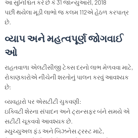
આ સુનિશ્ચિત કરે છે કે 31 જાન્યુઆરી, 2018
પછી થયેલા મૂડી લાભો જ કલમ 112એ હેઠળ કરપાત્ર
છે.
વ્યાપ
અને
મહત્વપૂર્ણ
જોગવાઈ
ઓ
રાહતવાળા એલટીસીજી ટેક્સ દરનો લાભ મેળવવા માટે,
રોકાણકારોએ નીચેની શરતોનું પાલન કરવું આવશ્યક
છે:
વ્યવહારો પર એસટીટી ચુકવણી:
ઇક્વિટી શેરના સંપાદન અને ટ્રાન્સફર બંને સમયે એ
સટીટી ચૂકવવો આવશ્યક છે.
મ્યુચ્યુઅલ ફંડ અને બિઝનેસ ટ્રસ્ટ માટે,