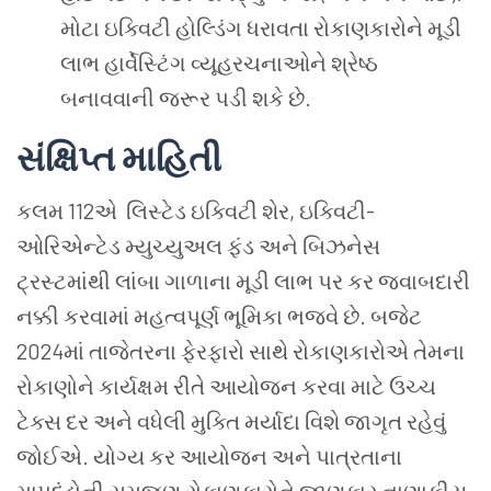
મોટા ઇક્વિટી હોલ્ડિંગ ધરાવતા રોકાણકારોને મૂડી
લાભ હાર્વેસ્ટિંગ વ્યૂહરચનાઓને શ્રેષ્ઠ
બનાવવાની જરૂર પડી શકે છે.
સંક્ષિપ્ત
માહિતી
કલમ 112એ લિસ્ટેડ ઇક્વિટી શેર, ઇક્વિટી-
ઓરિએન્ટેડ મ્યુચ્યુઅલ ફંડ અને બિઝનેસ
ટ્રસ્ટમાંથી લાંબા ગાળાના મૂડી લાભ પર કર જવાબદારી
નક્કી કરવામાં મહત્વપૂર્ણ ભૂમિકા ભજવે છે. બજેટ
2024માં તાજેતરના ફેરફારો સાથે રોકાણકારોએ તેમના
રોકાણોને કાર્યક્ષમ રીતે આયોજન કરવા માટે ઉચ્ચ
ટેક્સ દર અને વધેલી મુક્તિ મર્યાદા વિશે જાગૃત રહેવું
જોઈએ. યોગ્ય કર આયોજન અને પાત્રતાના