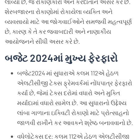
લાવ્યા છે, જે રોકાણકારો અને કરદાતાને અસર કરે છે.
શેરબજારના રોકાણોમાં રોકાયેલા વ્યક્તિ અને
વ્યવસાયો માટે આ જોગવાઈઓને સમજવી મહત્વપૂર્ણ
છે, કારણ કે તે કર જવાબદારી અને નાણાકીય
આયોજનને સીધી અસર કરે છે.
બજેટ
2024
માં
મુખ્ય
ફેરફારો
બજેટ2024 માં સુધારાએ કલમ 112એ હેઠળ
એલટીસીજી ટેક્સ ફ્રેમવર્કમાં નોંધપાત્ર ફેરફારો
કર્યા છે, જેમાં ટેક્સ દરોમાં વધારો અને મુક્તિ
મર્યાદામાં વધારો સામેલ છે. આ સુધારાનો ઉદ્દેશ્ય
લાંબા ગાળાના ઇક્વિટી રોકાણો માટે પ્રોત્સાહનો
જાળવી રાખીને કર આવકને શ્રેષ્ઠ બનાવવાનો છે.
વધેલોટેક્સ દર: કલમ 112એ હેઠળ એલટીસીજી