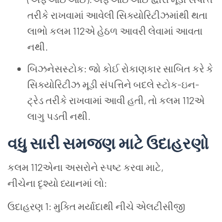
તરીકે રાખવામાં આવેલી સિક્યોરિટીઝમાંથી થતા
લાભો કલમ 112એ હેઠળ આવરી લેવામાં આવતા
નથી.
બિઝનેસસ્ટોક: જો કોઈ રોકાણકાર સાબિત કરે કે
સિક્યોરિટીઝ મૂડી સંપત્તિને બદલે સ્ટોક-ઇન-
ટ્રેડ તરીકે રાખવામાં આવી હતી, તો કલમ 112એ
લાગુ પડતી નથી.
વધુ
સારી
સમજણ
માટે
ઉદાહરણો
કલમ 112એના અસરોને સ્પષ્ટ કરવા માટે,
નીચેના દૃશ્યો ધ્યાનમાં લો:
ઉદાહરણ 1: મુક્તિ મર્યાદાથી નીચે એલટીસીજી