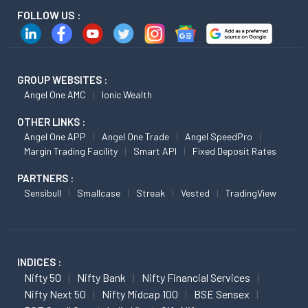
FOLLOW US :
GROUP WEBSITES :
Angel One AMC
Ionic Wealth
OTHER LINKS :
Angel One APP
Angel One Trade
Angel SpeedPro
Margin Trading Facility
Smart API
Fixed Deposit Rates
PARTNERS :
Sensibull
Smallcase
Streak
Vested
TradingView
INDICES :
Nifty 50
Nifty Bank
Nifty Financial Services
Nifty Next 50
Nifty Midcap 100
BSE Sensex