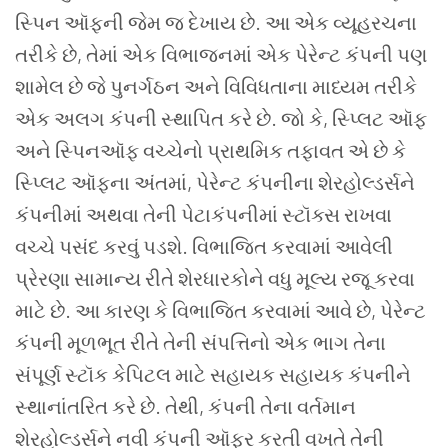
સ્પિન ઑફની જેમ જ દેખાય છે. આ એક વ્યૂહરચના
તરીકે છે, તેમાં એક વિભાજનમાં એક પેરેન્ટ કંપની પણ
શામેલ છે જે પુનર્ગઠન અને વિવિધતાના માધ્યમ તરીકે
એક અલગ કંપની સ્થાપિત કરે છે. જો કે, સ્પ્લિટ ઑફ
અને સ્પિનઑફ વચ્ચેનો પ્રાથમિક તફાવત એ છે કે
સ્પ્લિટ ઑફના અંતમાં, પેરેન્ટ કંપનીના શેરહોલ્ડર્સને
કંપનીમાં અથવા તેની પેટાકંપનીમાં સ્ટૉક્સ રાખવા
વચ્ચે પસંદ કરવું પડશે.
વિભાજિત કરવામાં આવેલી
પ્રેરણા સામાન્ય રીતે શેરધારકોને વધુ મૂલ્ય રજૂ કરવા
માટે છે. આ કારણ કે વિભાજિત કરવામાં આવે છે, પેરેન્ટ
કંપની મૂળભૂત રીતે તેની સંપત્તિનો એક ભાગ તેના
સંપૂર્ણ સ્ટૉક કેપિટલ માટે સહાયક સહાયક કંપનીને
સ્થાનાંતરિત કરે છે. તેથી, કંપની તેના વર્તમાન
શેરહોલ્ડર્સને નવી કંપની ઑફર કરતી વખતે તેની