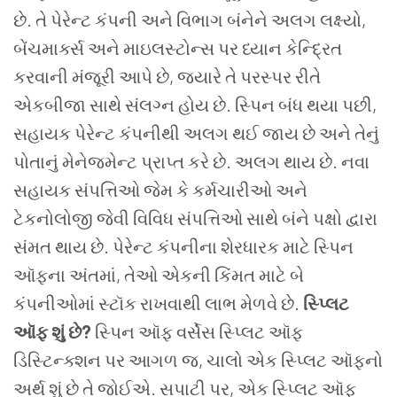
છે. તે પેરેન્ટ કંપની અને વિભાગ બંનેને અલગ લક્ષ્યો,
બેંચમાર્ક્સ અને માઇલસ્ટોન્સ પર ધ્યાન કેન્દ્રિત
કરવાની મંજૂરી આપે છે, જ્યારે તે પરસ્પર રીતે
એકબીજા સાથે સંલગ્ન હોય છે.
સ્પિન બંધ થયા પછી,
સહાયક પેરેન્ટ કંપનીથી અલગ થઈ જાય છે અને તેનું
પોતાનું મેનેજમેન્ટ પ્રાપ્ત કરે છે. અલગ થાય છે. નવા
સહાયક સંપત્તિઓ જેમ કે કર્મચારીઓ અને
ટેકનોલોજી જેવી વિવિધ સંપત્તિઓ સાથે બંને પક્ષો દ્વારા
સંમત થાય છે. પેરેન્ટ કંપનીના શેરધારક માટે સ્પિન
ઑફના અંતમાં, તેઓ એકની કિંમત માટે બે
કંપનીઓમાં સ્ટૉક રાખવાથી લાભ મેળવે છે.
સ્પ્લિટ
ઑફ શું છે?
સ્પિન ઑફ વર્સેસ સ્પ્લિટ ઑફ
ડિસ્ટિન્ક્શન પર આગળ જ, ચાલો એક સ્પ્લિટ ઑફનો
અર્થ શું છે તે જોઈએ.
સપાટી પર, એક સ્પ્લિટ ઑફ