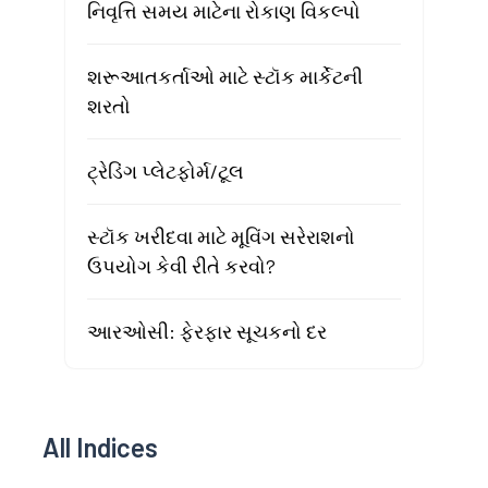
નિવૃત્તિ સમય માટેના રોકાણ વિકલ્પો
શરૂઆતકર્તાઓ માટે સ્ટૉક માર્કેટની
શરતો
ટ્રેડિંગ પ્લેટફોર્મ/ટૂલ
સ્ટૉક ખરીદવા માટે મૂવિંગ સરેરાશનો
ઉપયોગ કેવી રીતે કરવો?
આરઓસી: ફેરફાર સૂચકનો દર
All Indices