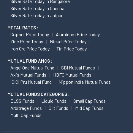
Silver Rate Today In Bangalore
Silver Rate Today In Chennai
Silver Rate Today In Jaipur
METAL RATES :
Copper Price Today
Aluminum Price Today
Zinc Price Today
Nickel Price Today
Iron Ore Price Today
Tin Price Today
MUTUAL FUND AMCS :
Angel One Mutual Fund
SBI Mutual Funds
Axis Mutual Funds
HDFC Mutual Funds
ICICI Pru Mutual Fund
Nippon India Mutual Funds
MUTUAL FUNDS CATEGORIES :
ELSS Funds
Liquid Funds
Small Cap Funds
Arbitrage Funds
Gilt Funds
Mid Cap Funds
Multi Cap Funds