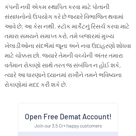
કંપની નવી એકમ સ્થાપિત કરવા માટે પોતાની
સંસાધનોનો ઉપયોગ કરે છે જ્યારે વિભાજિત થવામાં
આવે છે, આ કેસ નથી.
સ્ટૉક માર્કેટનું રિસર્ચ કરવા માટે
તમારા સમયને સમાપ્ત કરો, તમે બજારમાં મુખ્ય
ખેલાડીઓના સંદર્ભમાં જૂના અને નવા ઉદાહરણો શોધવા
માટે ચોક્કસ છો. જ્યારે તેમની વચ્ચેની અંતર તમારા
વર્તમાન રોકાણો સાથે તરત જ સંબંધિત ન હોઈ શકે,
ત્યારે આ ધારણાને ધ્યાનમાં રાખીને તમને ભવિષ્યના
રોકાણોમાં મદદ કરી શકે છે.
Open Free Demat Account!
Join our 3.5 Cr+ happy customers