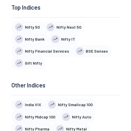
Top Indices
Nifty 50
Nifty Next 50
Nifty Bank
Nifty IT
Nifty Financial Services
BSE Sensex
Gift Nifty
Other Indices
India VIX
Nifty Smallcap 100
Nifty Midcap 100
Nifty Auto
Nifty Pharma
Nifty Metal