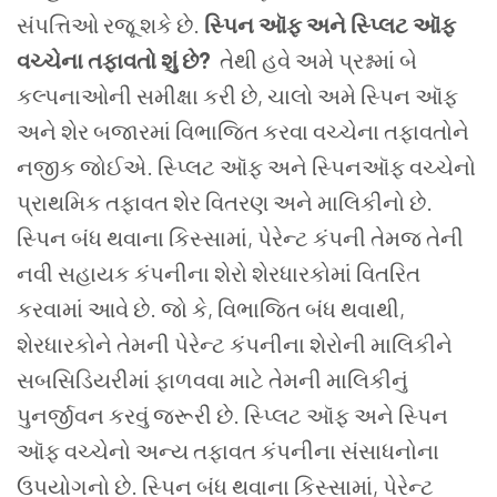
સંપત્તિઓ રજૂ શકે છે.
સ્પિન ઑફ અને સ્પ્લિટ ઑફ
વચ્ચેના તફાવતો શું છે?
તેથી હવે અમે પ્રશ્નમાં બે
કલ્પનાઓની સમીક્ષા કરી છે, ચાલો અમે સ્પિન ઑફ
અને શેર બજારમાં વિભાજિત કરવા વચ્ચેના તફાવતોને
નજીક જોઈએ.
સ્પ્લિટ ઑફ અને સ્પિનઑફ વચ્ચેનો
પ્રાથમિક તફાવત શેર વિતરણ અને માલિકીનો છે.
સ્પિન બંધ થવાના કિસ્સામાં, પેરેન્ટ કંપની તેમજ તેની
નવી સહાયક કંપનીના શેરો શેરધારકોમાં વિતરિત
કરવામાં આવે છે. જો કે, વિભાજિત બંધ થવાથી,
શેરધારકોને તેમની પેરેન્ટ કંપનીના શેરોની માલિકીને
સબસિડિયરીમાં ફાળવવા માટે તેમની માલિકીનું
પુનર્જીવન કરવું જરૂરી છે.
સ્પ્લિટ ઑફ અને સ્પિન
ઑફ વચ્ચેનો અન્ય તફાવત કંપનીના સંસાધનોના
ઉપયોગનો છે. સ્પિન બંધ થવાના કિસ્સામાં, પેરેન્ટ