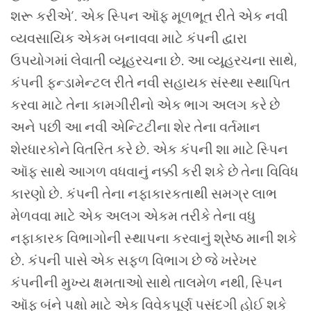
શરૂ કરીએ’. એક સ્પિન ઑફ મૂળભૂત રીતે એક નવી
વ્યવસાયિક એકમ બનાવવા માટે કંપની દ્વારા
ઉપયોગમાં લેવાતી વ્યૂહરચના છે. આ વ્યૂહરચના સાથે,
કંપની ફન્ડામેન્ટલ રીતે નવી સહાયક સંસ્થા સ્થાપિત
કરવા માટે તેના કામગીરીનો એક ભાગ અલગ કરે છે
અને પછી આ નવી એન્ટિટીના શેર તેના વર્તમાન
શેરધારકોને વિતરિત કરે છે.
એક કંપની શા માટે સ્પિન
ઑફ સાથે આગળ વધવાનું નક્કી કરી શકે છે તેના વિવિધ
કારણો છે. કંપની તેના નફાકારકતાથી સમગ્ર લાભ
મેળવવા માટે એક અલગ એકમ તરીકે તેના વધુ
નફાકારક વિભાગોની સ્થાપના કરવાનું શ્રેષ્ઠ માની શકે
છે. કંપની પાસે એક સફળ વિભાગ છે જે ખરેખર
કંપનીની મુખ્ય ક્ષમતાઓ સાથે તાલમેળ નથી, સ્પિન
ઑફ બંને પક્ષો માટે એક વિવેકપૂર્ણ પસંદગી હોઈ શકે