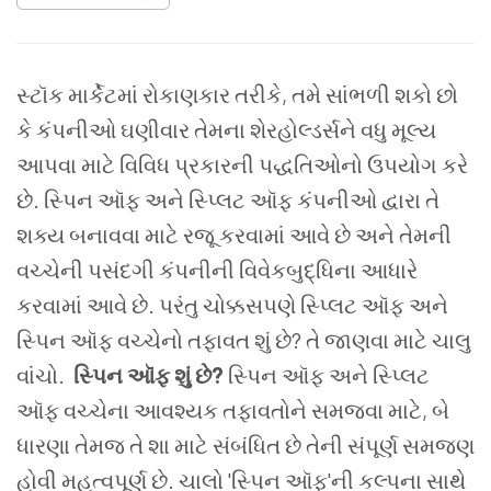
સ્ટૉક માર્કેટમાં રોકાણકાર તરીકે, તમે સાંભળી શકો છો
કે કંપનીઓ ઘણીવાર તેમના શેરહોલ્ડર્સને વધુ મૂલ્ય
આપવા માટે વિવિધ પ્રકારની પદ્ધતિઓનો ઉપયોગ કરે
છે. સ્પિન ઑફ અને સ્પ્લિટ ઑફ કંપનીઓ દ્વારા તે
શક્ય બનાવવા માટે રજૂ કરવામાં આવે છે અને તેમની
વચ્ચેની પસંદગી કંપનીની વિવેકબુદ્ધિના આધારે
કરવામાં આવે છે. પરંતુ ચોક્કસપણે સ્પ્લિટ ઑફ અને
સ્પિન ઑફ વચ્ચેનો તફાવત શું છે? તે જાણવા માટે ચાલુ
વાંચો.
સ્પિન ઑફ શું છે?
સ્પિન ઑફ અને સ્પ્લિટ
ઑફ વચ્ચેના આવશ્યક તફાવતોને સમજવા માટે, બે
ધારણા તેમજ તે શા માટે સંબંધિત છે તેની સંપૂર્ણ સમજણ
હોવી મહત્વપૂર્ણ છે.
ચાલો 'સ્પિન ઑફ'ની કલ્પના સાથે