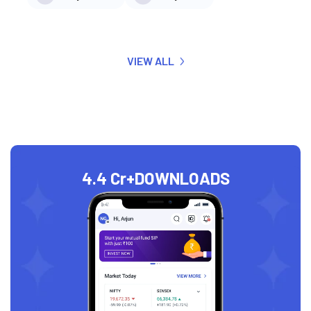
VIEW ALL
4.4 Cr+
DOWNLOADS