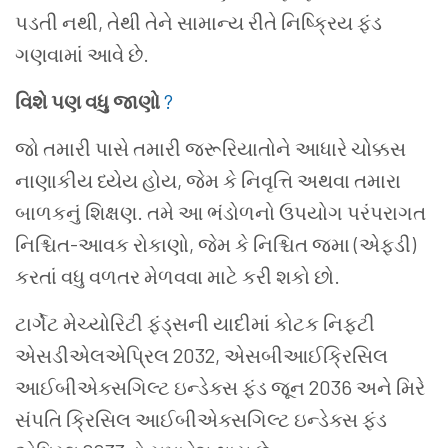
પડતી નથી, તેથી તેને સામાન્ય રીતે નિષ્ક્રિય ફંડ
ગણવામાં આવે છે.
વિશે પણ વધુ જાણો
?
જો તમારી પાસે તમારી જરૂરિયાતોને આધારે ચોક્કસ
નાણાકીય ધ્યેય હોય, જેમ કે નિવૃત્તિ અથવા તમારા
બાળકનું શિક્ષણ. તમે આ ભંડોળનો ઉપયોગ પરંપરાગત
નિશ્ચિત-આવક રોકાણો, જેમ કે નિશ્ચિત જમા (એફડી)
કરતાં વધુ વળતર મેળવવા માટે કરી શકો છો.
ટાર્ગેટ મેચ્યોરિટી ફંડ્સની યાદીમાં કોટક નિફ્ટી
એસડીએલએપ્રિલ 2032, એસબીઆઈક્રિસિલ
આઈબીએક્સગિલ્ટ ઇન્ડેક્સ ફંડ જૂન 2036 અને મિરે
સંપતિ ક્રિસિલ આઈબીએક્સગિલ્ટ ઇન્ડેક્સ ફંડ