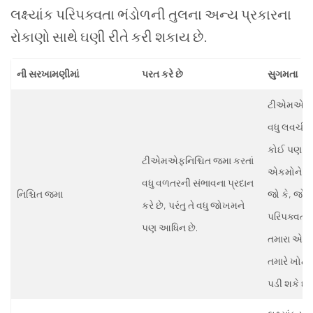
લક્ષ્યાંક પરિપક્વતા ભંડોળની તુલના અન્ય પ્રકારના
રોકાણો સાથે ઘણી રીતે કરી શકાય છે.
ની સરખામણીમાં
પરત કરે છે
સુગમતા
ટીએમએફનિશ
વધુ લવચીક 
કોઈ પણ સમ
ટીએમએફનિશ્ચિત જમા કરતાં
એકમોને અદ
વધુ વળતરની સંભાવના પ્રદાન
નિશ્ચિત જમા
જો કે, જો ત
કરે છે, પરંતુ તે વધુ જોખમને
પરિપક્વતાન
પણ આધિન છે.
તમારા એકમ
તમારે ખોટમ
પડી શકે છે.