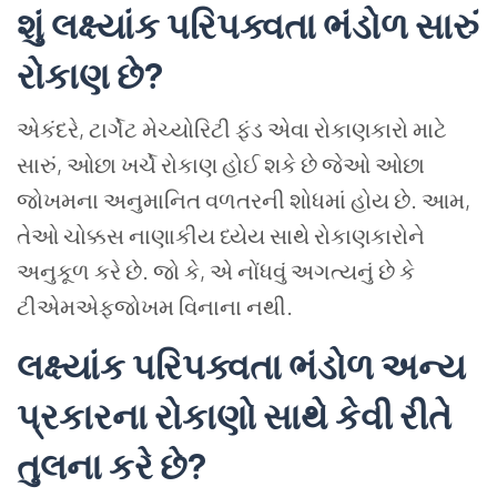
શું લક્ષ્યાંક પરિપક્વતા ભંડોળ સારું
રોકાણ છે
?
એકંદરે, ટાર્ગેટ મેચ્યોરિટી ફંડ એવા રોકાણકારો માટે
સારું, ઓછા ખર્ચે રોકાણ હોઈ શકે છે જેઓ ઓછા
જોખમના અનુમાનિત વળતરની શોધમાં હોય છે. આમ,
તેઓ ચોક્કસ નાણાકીય ધ્યેય સાથે રોકાણકારોને
અનુકૂળ કરે છે. જો કે, એ નોંધવું અગત્યનું છે કે
ટીએમએફજોખમ વિનાના નથી.
લક્ષ્યાંક પરિપક્વતા ભંડોળ અન્ય
પ્રકારના રોકાણો સાથે કેવી રીતે
તુલના કરે છે
?