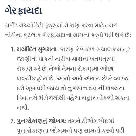
ગેરફાયદા
ટાર્ગેટ મેચ્યોરિટી ફંડ્સમાં રોકાણ કરવા માટે તમને
નીચેના કેટલાક ગેરફાયદાનો સામનો કરવો પડી શકે છે:
મર્યાદિત સુગમતા
: કારણ કે ભંડોળ સંચાલક માત્ર
જાણીતી પાકતી તારીખ સાથેના ખતપત્રમાં
રોકાણ કરે છે, તેઓ તેમના રોકાણમાં ઓછા
લવચીક હોય છે. આનો અર્થ એથાય છે કે વ્યાજ
દરો ખૂબ વધી જાય તો નુકસાન થવાની શક્યતા
વિના તમે ભંડોળમાંથી વહેલા બહાર નીકળી શકતા
નથી.
પુનઃરોકાણનું જોખમ
: તમને ટીએમએફમાં
પુનઃરોકાણના જોખમનો પણ સામનો કરવો પડી