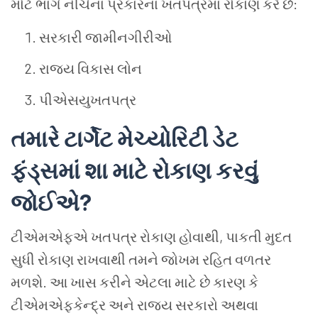
મોટે ભાગે નીચેના પ્રકારના ખતપત્રમાં રોકાણ કરે છે:
સરકારી જામીનગીરીઓ
રાજ્ય વિકાસ લોન
પીએસયુખતપત્ર
તમારે ટાર્ગેટ મેચ્યોરિટી ડેટ
ફંડ્સમાં શા માટે રોકાણ કરવું
જોઈએ
?
ટીએમએફએ ખતપત્ર રોકાણ હોવાથી, પાકતી મુદત
સુધી રોકાણ રાખવાથી તમને જોખમ રહિત વળતર
મળશે. આ ખાસ કરીને એટલા માટે છે કારણ કે
ટીએમએફકેન્દ્ર અને રાજ્ય સરકારો અથવા