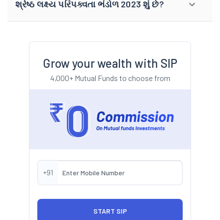
શ્રેષ્ઠ લક્ષ્ય પરિપક્વતા ભંડોળ 2023 શું છે?
Grow your wealth with SIP
4,000+ Mutual Funds to choose from
+91