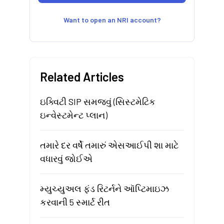
Want to open an NRI account?
Related Articles
ઇક્વિટી SIP સમજવું (સિસ્ટમેટિક
ઇન્વેસ્ટમેન્ટ પ્લાન)
તમારે દર વર્ષે તમારું એસઆઈપી શા માટે
વધારવું જોઈએ
મ્યુચ્યુઅલ ફંડ રિટર્નને ઑપ્ટિમાઇઝ
કરવાની 5 સ્માર્ટ રીત