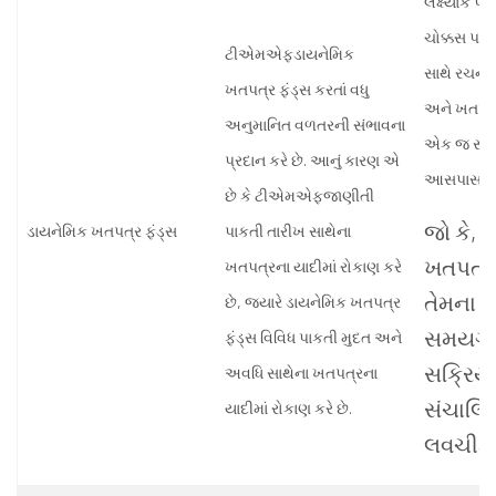
લક્ષ્યાંક પ
ચોક્કસ પરિ
ટીએમએફડાયનેમિક
સાથે રચના 
ખતપત્ર ફંડ્સ કરતાં વધુ
અને ખતપત્
અનુમાનિત વળતરની સંભાવના
એક જ સમય
પ્રદાન કરે છે. આનું કારણ એ
આસપાસ પરિ
છે કે ટીએમએફજાણીતી
જો કે, 
ડાયનેમિક ખતપત્ર ફંડ્સ
પાકતી તારીખ સાથેના
ખતપત્ર 
ખતપત્રના યાદીમાં રોકાણ કરે
તેમના ય
છે, જ્યારે ડાયનેમિક ખતપત્ર
સમયગા
ફંડ્સ વિવિધ પાકતી મુદત અને
સક્રિય 
અવધિ સાથેના ખતપત્રના
સંચાલિ
યાદીમાં રોકાણ કરે છે.
લવચીકત