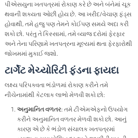
પીએસયુના ખતપત્રમાં રોકાણ કરે છે અને બંનેમાં ચૂક
થવાની શક્યતા ઓછી હોય છે. આ ખરીદ/વેચાણ ફંડ્સ
હોવાથી, તમે હજુ પણ તેમને કોઈપણ સમયે અદા કરી
શકો છો. પરંતુ તે કિસ્સામાં, તમે વ્યાજ દરોમાં ફેરફાર
અને તેના પરિણામે ખતપત્રના મૂલ્યમાં થતા ફેરફારોથી
જોખમમાં મુકાઈ જશો.
ટાર્ગેટ મેચ્યોરિટી ફંડના ફાયદા
લક્ષ્ય પરિપક્વતા ભંડોળમાં રોકાણ કરીને તમે
નીચેનામાંથી કેટલાક લાભો મેળવી શકો છો:
અનુમાનિત વળતર
: તમે ટીએમએફનો ઉપયોગ
કરીને અનુમાનિત વળતર મેળવી શકો છો. આનું
કારણ એ છે કે ભંડોળ સંચાલક ખતપત્રમાં