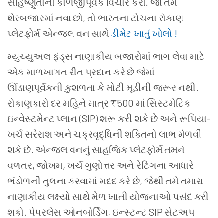
સહિષ્ણુતાનો કાળજીપૂર્વક વિચાર કરો. જો તમે
શેરબજારમાં નવા છો, તો ભારતના ટોચના રોકાણ
પ્લેટફોર્મ એન્જલ વન સાથે
ડીમેટ ખાતું ખોલો !
મ્યુચ્યુઅલ ફંડ્સ નાણાકીય બજારોમાં ભાગ લેવા માટે
એક માળખાગત રીત પ્રદાન કરે છે જેમાં
ઊંડાણપૂર્વકની કુશળતા કે મોટી મૂડીની જરૂર નથી.
રોકાણકારો દર મહિને માત્ર ₹500 માં સિસ્ટમેટિક
ઇન્વેસ્ટમેન્ટ પ્લાન (SIP) શરૂ કરી શકે છે અને રૂપિયા-
ખર્ચ સરેરાશ અને ચક્રવૃદ્ધિની શક્તિનો લાભ મેળવી
શકે છે. એન્જલ વનનું સાહજિક પ્લેટફોર્મ તમને
વળતર, જોખમ, ખર્ચ ગુણોત્તર અને રેટિંગના આધારે
ભંડોળની તુલના કરવામાં મદદ કરે છે, જેથી તમે તમારા
નાણાકીય લક્ષ્યો સાથે મેળ ખાતી યોજનાઓ પસંદ કરી
શકો. પેપરલેસ ઓનબોર્ડિંગ, ઇન્સ્ટન્ટ SIP સેટઅપ