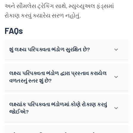
અને સીમલેસ ટ્રેકિંગ સાથે, મ્યુચ્યુઅલ ફંડ્સમાં
રોકાણ કરવું ક્યારેય સરળ નહોતું.
FAQs
શું લક્ષ્ય પરિપક્વતા ભંડોળ સુરક્ષિત છે?
લક્ષ્ય પરિપક્વતા ભંડોળ દ્વારા પ્રસ્તાવ કરાયેલ
વળતરનું સ્તર શું છે?
લક્ષ્યાંક પરિપક્વતા ભંડોળમાં કોણે રોકાણ કરવું
જોઈએ?