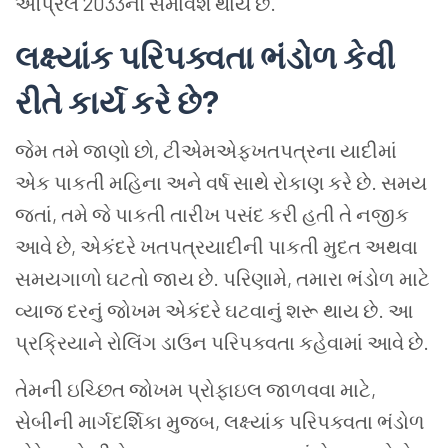
એપ્રિલ 2033નો સમાવેશ થાય છે.
લક્ષ્યાંક પરિપક્વતા ભંડોળ કેવી
રીતે કાર્ય કરે છે
?
જેમ તમે જાણો છો, ટીએમએફખતપત્રના યાદીમાં
એક પાકતી મહિના અને વર્ષ સાથે રોકાણ કરે છે. સમય
જતાં, તમે જે પાકતી તારીખ પસંદ કરી હતી તે નજીક
આવે છે, એકંદરે ખતપત્રયાદીની પાકતી મુદત અથવા
સમયગાળો ઘટતો જાય છે. પરિણામે, તમારા ભંડોળ માટે
વ્યાજ દરનું જોખમ એકંદરે ઘટવાનું શરૂ થાય છે. આ
પ્રક્રિયાને રોલિંગ ડાઉન પરિપક્વતા કહેવામાં આવે છે.
તેમની ઇચ્છિત જોખમ પ્રોફાઇલ જાળવવા માટે,
સેબીની માર્ગદર્શિકા મુજબ, લક્ષ્યાંક પરિપક્વતા ભંડોળ