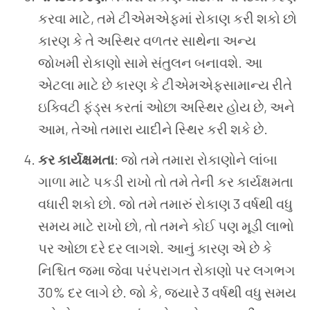
કરવા માટે, તમે ટીએમએફમાં રોકાણ કરી શકો છો
કારણ કે તે અસ્થિર વળતર સાથેના અન્ય
જોખમી રોકાણો સામે સંતુલન બનાવશે. આ
એટલા માટે છે કારણ કે ટીએમએફસામાન્ય રીતે
ઇક્વિટી ફંડ્સ કરતાં ઓછા અસ્થિર હોય છે, અને
આમ, તેઓ તમારા યાદીને સ્થિર કરી શકે છે.
કર કાર્યક્ષમતા
: જો તમે તમારા રોકાણોને લાંબા
ગાળા માટે પકડી રાખો તો તમે તેની કર કાર્યક્ષમતા
વધારી શકો છો. જો તમે તમારું રોકાણ 3 વર્ષથી વધુ
સમય માટે રાખો છો, તો તમને કોઈ પણ મૂડી લાભો
પર ઓછા દરે દર લાગશે. આનું કારણ એ છે કે
નિશ્ચિત જમા જેવા પરંપરાગત રોકાણો પર લગભગ
30% દર લાગે છે. જો કે, જ્યારે 3 વર્ષથી વધુ સમય