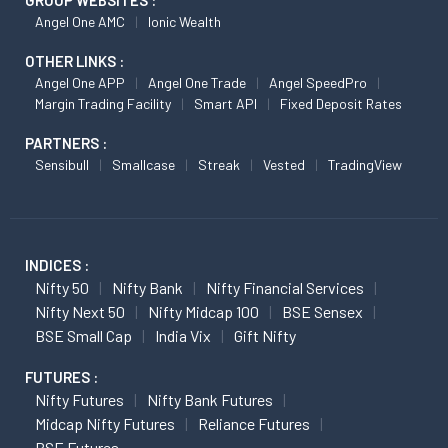
GROUP WEBSITES :
Angel One AMC
Ionic Wealth
OTHER LINKS :
Angel One APP
Angel One Trade
Angel SpeedPro
Margin Trading Facility
Smart API
Fixed Deposit Rates
PARTNERS :
Sensibull
Smallcase
Streak
Vested
TradingView
INDICES :
Nifty 50
Nifty Bank
Nifty Financial Services
Nifty Next 50
Nifty Midcap 100
BSE Sensex
BSE Small Cap
India Vix
Gift Nifty
FUTURES :
Nifty Futures
Nifty Bank Futures
Midcap Nifty Futures
Reliance Futures
BSE Futures