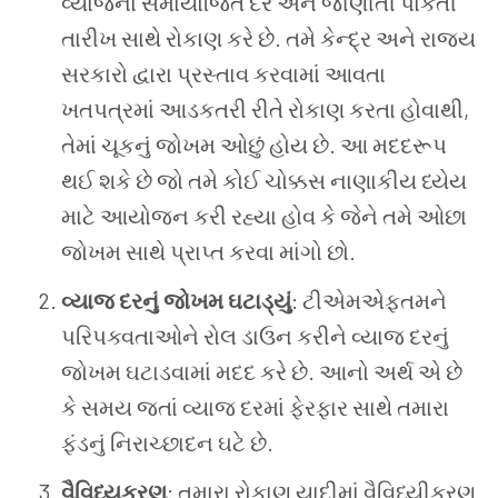
વ્યાજના સમાયોજિત દર અને જાણીતી પાકતી
તારીખ સાથે રોકાણ કરે છે. તમે કેન્દ્ર અને રાજ્ય
સરકારો દ્વારા પ્રસ્તાવ કરવામાં આવતા
ખતપત્રમાં આડકતરી રીતે રોકાણ કરતા હોવાથી,
તેમાં ચૂકનું જોખમ ઓછું હોય છે. આ મદદરૂપ
થઈ શકે છે જો તમે કોઈ ચોક્કસ નાણાકીય ધ્યેય
માટે આયોજન કરી રહ્યા હોવ કે જેને તમે ઓછા
જોખમ સાથે પ્રાપ્ત કરવા માંગો છો.
વ્યાજ દરનું જોખમ ઘટાડ્યું
: ટીએમએફતમને
પરિપક્વતાઓને રોલ ડાઉન કરીને વ્યાજ દરનું
જોખમ ઘટાડવામાં મદદ કરે છે. આનો અર્થ એ છે
કે સમય જતાં વ્યાજ દરમાં ફેરફાર સાથે તમારા
ફંડનું નિરાચ્છાદન ઘટે છે.
વૈવિધ્યકરણ
: તમારા રોકાણ યાદીમાં વૈવિધ્યીકરણ