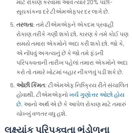
માટે રોકાણ કરવામાં આવે ત્યારે 20% પછી-
સૂચકાંકના દરે ટીએમએફપર દર લાગે છે.
તરલતા
: તમે ટીએમએફને એકદમ પ્રવાહી
રોકાણ તરીકે ગણી શકો છો, કારણ કે તમે કોઈ પણ
સમયે તમારા એકમોને અદા કરી શકો છો. જો કે,
એ નોંધવું અગત્યનું છે કે જો તમે ફંડની
પરિપક્વતાની તારીખ પહેલાં તમારા એકમોને અદા
કરો તો તમારે ખોટમાં બહાર નીકળવું પડી શકે છે.
ઓછી કિંમત
: ટીએમએફ નિષ્ક્રિય રીતે સંચાલિત
હોવાથી, ટીએમએફનો
ખર્ચ ગુણોત્તર ઓછો હોય
છે.
આનો અર્થ એ છે કે આપેલ રોકાણ માટે તમારું
ચોખ્ખું વળતર વધુ હશે.
લક્ષ્યાંક પરિપક્વતા ભંડોળના