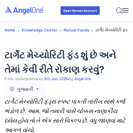
Open Demat Account
›
›
›
Home
Knowledge Center
Mutual Funds
ટાર્ગેટ મેચ્યોરિટી ફંડ શ
ટાર્ગેટ મેચ્યોરિટી ફંડ શું છે અને
તેમાં કેવી રીતે રોકાણ કરવું?
•
•
6
min read
Updated on
8th Jun, 2026
by
Angel One
ગુજરાતી
ટાર્ગેટ મેચ્યોરિટી ફંડ્સ સ્પષ્ટ પાકતી તારીખ સાથે કર્જ
ભંડોળ છે. આમ, જો તમારી પાસે ચોક્કસ નાણાકીય
ધ્યેય હોય તો તે એક સારો વિકલ્પ છે. વધુ જાણવા માટે
આગળ વાંચો.