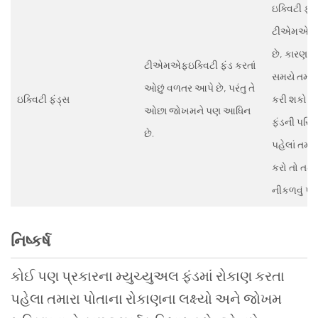
ઇક્વિટી ફંડ
ટીએમએફવ
છે, કારણ ક
ટીએમએફઇક્વિટી ફંડ કરતાં
સમયે તમાર
ઓછું વળતર આપે છે, પરંતુ તે
ઇક્વિટી ફંડ્સ
કરી શકો છો
ઓછા જોખમને પણ આધિન
ફંડની પરિપ
છે.
પહેલાં તમા
કરો તો તમા
નીકળવું પડી
નિષ્કર્ષ
કોઈ પણ પ્રકારના મ્યુચ્યુઅલ ફંડમાં રોકાણ કરતા
પહેલા તમારા પોતાના રોકાણના લક્ષ્યો અને જોખમ