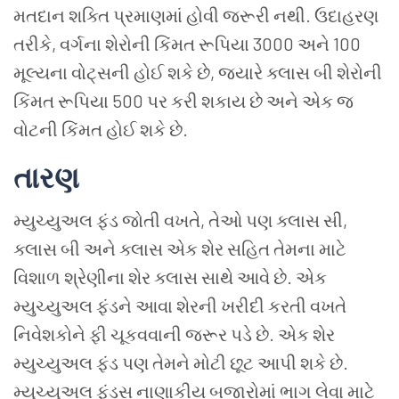
મતદાન શક્તિ પ્રમાણમાં હોવી જરૂરી નથી. ઉદાહરણ
તરીકે, વર્ગના શેરોની કિંમત રૂપિયા 3000 અને 100
મૂલ્યના વોટ્સની હોઈ શકે છે, જ્યારે ક્લાસ બી શેરોની
કિંમત રૂપિયા 500 પર કરી શકાય છે અને એક જ
વોટની કિંમત હોઈ શકે છે.
તારણ
મ્યુચ્યુઅલ
ફંડ
જોતી
વખતે
,
તેઓ
પણ
ક્લાસ
સી
,
ક્લાસ
બી
અને
ક્લાસ
એક
શેર
સહિત
તેમના
માટે
વિશાળ
શ્રેણીના
શેર
ક્લાસ
સાથે
આવે
છે
.
એક
મ્યુચ્યુઅલ
ફંડને
આવા
શેરની
ખરીદી
કરતી
વખતે
નિવેશકોને
ફી
ચૂકવવાની
જરૂર
પડે
છે
.
એક
શેર
મ્યુચ્યુઅલ
ફંડ
પણ
તેમને
મોટી
છૂટ
આપી
શકે
છે
.
મ્યુચ્યુઅલ ફંડ્સ નાણાકીય બજારોમાં ભાગ લેવા માટે