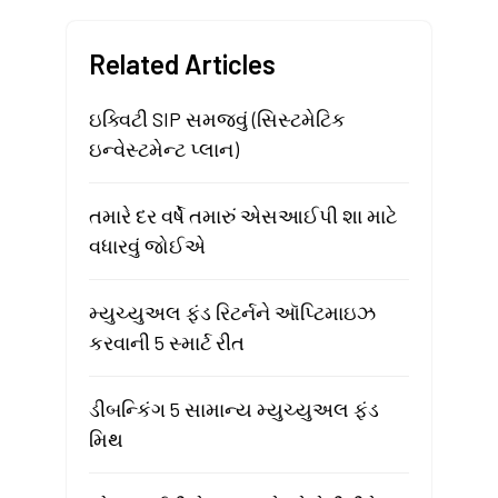
Related Articles
ઇક્વિટી SIP સમજવું (સિસ્ટમેટિક
ઇન્વેસ્ટમેન્ટ પ્લાન)
તમારે દર વર્ષે તમારું એસઆઈપી શા માટે
વધારવું જોઈએ
મ્યુચ્યુઅલ ફંડ રિટર્નને ઑપ્ટિમાઇઝ
કરવાની 5 સ્માર્ટ રીત
ડીબન્કિંગ 5 સામાન્ય મ્યુચ્યુઅલ ફંડ
મિથ