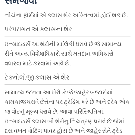
સમજવા
નીચેના
ફોર્મમાં
એ ક્લાસ
શેર
અસ્તિત્વમાં
હોઈ
શકે
છે
.
પરંપરાગત એ ક્લાસના
શેર
ઇન્સાઇડર્સ
આ
શેરોની
માલિકી
ધરાવે
છે
જે
સામાન્ય
રીતે
અન્ય
વિશેષાધિકારો
સાથે
મતદાન
અધિકારો
વધારવા
માટે
કરવામાં
આવે
છે
.
ટેક્નોલોજી
ક્લાસ
એ
શેર
સામાન્ય જનતા
આ
શેરો કે જે જાહેર બજારોમાં
કામકાજ ધરાવે છેતેના
પર
ટ્રેડિંગ
કરે
છે
અને
દરેક
એક
જ
વોટનું મૂલ્ય ધરાવે
છે
.
આવા
પરિસ્થિતિમાં
,
ઇન્સાઇડર્સ
ક્લાસ
બી
શેરોનું
નિયંત્રણ
ધરાવે
છે
જેમાં
દસ
વખત
વોટિંગ
પાવર
હોય
છે
અને
જાહેર
રીતે
ટ્રેડ