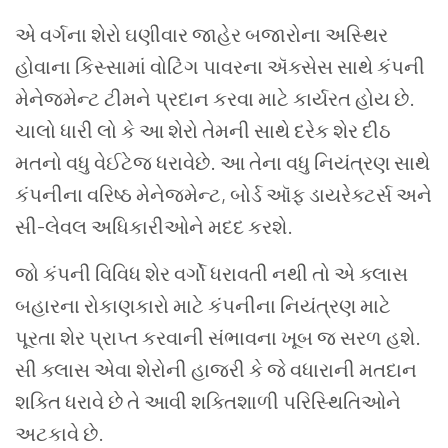
એ વર્ગના
શેરો
ઘણીવાર
જાહેર
બજારોના
અસ્થિર
હોવાના
કિસ્સામાં
વોટિંગ પાવરના
ઍક્સેસ
સાથે
કંપની
મેનેજમેન્ટ
ટીમને
પ્રદાન
કરવા
માટે
કાર્યરત
હોય
છે
.
ચાલો
ધારી લો
કે
આ
શેરો
તેમની
સાથે
દરેક
શેર
દીઠ
મતનો
વધુ
વેઈટેજ ધરાવેછે
.
આ
તેના
વધુ
નિયંત્રણ
સાથે
કંપનીના
વરિષ્ઠ
મેનેજમેન્ટ
,
બોર્ડ
ઑફ
ડાયરેક્ટર્સ
અને
સી
-
લેવલ
અધિકારીઓને
મદદ
કરશે
.
જો
કંપની
વિવિધ
શેર
વર્ગો
ધરાવતી
નથી
તો એ ક્લાસ
બહારના
રોકાણકારો
માટે
કંપનીના
નિયંત્રણ
માટે
પૂરતા
શેર
પ્રાપ્ત
કરવાની
સંભાવના
ખૂબ
જ
સરળ
હશે
.
સી ક્લાસ
એવા
શેરોની
હાજરી
કે
જે
વધારાની
મતદાન
શક્તિ
ધરાવે
છે
તે
આવી
શક્તિશાળી
પરિસ્થિતિઓને
અટકાવે
છે
.