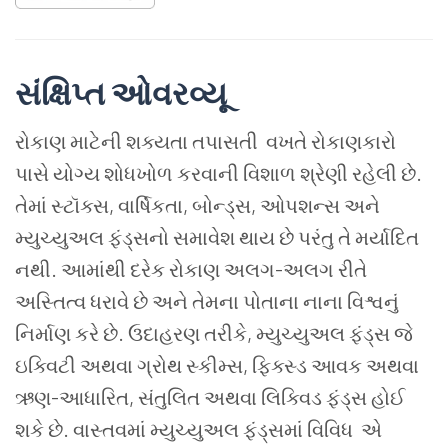
સંક્ષિપ્ત
ઓવરવ્યૂ
રોકાણ
માટેની શક્યતા તપાસતી
વખતે
રોકાણકારો
પાસે
યોગ્ય શોધખોળ
કરવાની
વિશાળ
શ્રેણી રહેલી
છે
.
તેમાં
સ્ટૉક્સ
,
વાર્ષિકતા
,
બોન્ડ્સ
,
ઓપશન્સ
અને
મ્યુચ્યુઅલ
ફંડ્સનો સમાવેશ થાય છે
પરંતુ
તે
મર્યાદિત
નથી
.
આમાંથી
દરેક
રોકાણ
અલગ
-
અલગ
રીતે
અસ્તિત્વ ધરાવે
છે
અને
તેમના
પોતાના
નાના
વિશ્વનું
નિર્માણ
કરે
છે
.
ઉદાહરણ
તરીકે
,
મ્યુચ્યુઅલ
ફંડ્સ
જે
ઇક્વિટી
અથવા
ગ્રોથ
સ્કીમ્સ
,
ફિક્સ્ડ
આવક
અથવા
ઋણ
-
આધારિત
,
સંતુલિત
અથવા
લિક્વિડ
ફંડ્સ
હોઈ
શકે
છે
.
વાસ્તવમાં
મ્યુચ્યુઅલ
ફંડ્સમાં
વિવિધ
એ