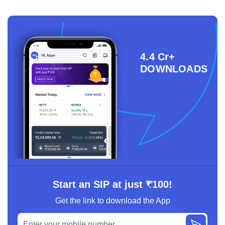
4.4 Cr+
DOWNLOADS
Start an SIP at just ₹100!
Get the link to download the App