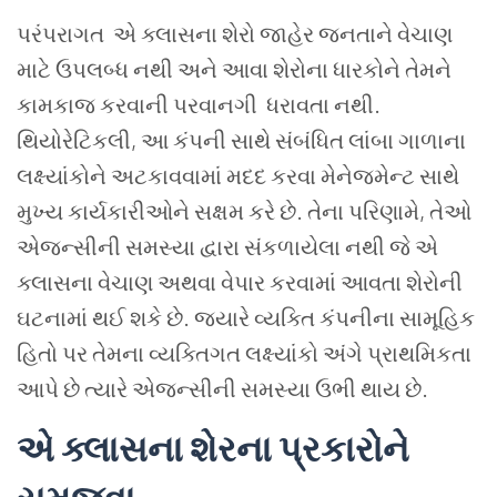
પરંપરાગત
એ ક્લાસના
શેરો
જાહેર જનતાને
વેચાણ
માટે
ઉપલબ્ધ
નથી
અને
આવા
શેરોના
ધારકોને
તેમને
કામકાજ
કરવાની
પરવાનગી
ધરાવતા નથી
.
થિયોરેટિકલી
,
આ
કંપની
સાથે
સંબંધિત
લાંબા
ગાળાના
લક્ષ્યાંકોને
અટકાવવામાં
મદદ
કરવા
મેનેજમેન્ટ
સાથે
મુખ્ય
કાર્યકારીઓને
સક્ષમ
કરે
છે
.
તેના
પરિણામે
,
તેઓ
એજન્સીની
સમસ્યા
દ્વારા
સંકળાયેલા
નથી
જે
એ
ક્લાસના
વેચાણ
અથવા
વેપાર
કરવામાં
આવતા
શેરોની
ઘટનામાં
થઈ
શકે
છે
.
જ્યારે
વ્યક્તિ
કંપનીના
સામૂહિક
હિતો
પર
તેમના
વ્યક્તિગત
લક્ષ્યાંકો અંગે
પ્રાથમિકતા
આપે
છે
ત્યારે
એજન્સીની
સમસ્યા
ઉભી
થાય
છે
.
એ ક્લાસના
શેરના
પ્રકારોને