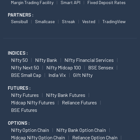
Margin Trading Facility
Smart API
Fixed Deposit Rates
PARTNERS :
Sensibull
Smallcase
Streak
Vested
TradingView
INDICES :
Nifty 50
Nifty Bank
Nifty Financial Services
Nifty Next 50
Nifty Midcap 100
BSE Sensex
BSE Small Cap
India Vix
Gift Nifty
FUTURES :
Nifty Futures
Nifty Bank Futures
Midcap Nifty Futures
Reliance Futures
BSE Futures
OPTIONS :
Nifty Option Chain
Nifty Bank Option Chain
Midcap Nifty Option Chain
Reliance Option Chain