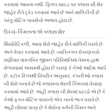
કરવામાં
આવતા
નથી
.
ફ્લિપ
સાઇડ
પર
ક્લાસ
સી
શેર
જાહેર
રીતે
ટ્રેડ
કરવામાં
આવે
છે
અને
માલિકીની
છે
પરંતુ
વોટિંગ
પાવર્સનો
અભાવ હોય
છે
.
ઉચ્ચ
-
કિંમતના એ
ક્લાસ
શેર
થિયોરેટિકલી, આવા શેરો જાહેર રીતે માલિકી ધરાવે છે
અને વેપાર કરવામાં આવે છે. વ્યક્તિગત રોકાણકારો
ઘણીવાર વાસ્તવિક જીવન પરિસ્થિતિમાં તેમના હાથ
મેળવવામાં અસમર્થ હોય છે કારણ કે તેઓ આદેશ આપે
છે. સ્ટૉક સ્પ્લિથી વિપરીત અનુસાર, કંપનીઓ ક્લાસ
બી શેરો બનાવે છે જે ક્લાસના શેરની કિંમતમાં વેચાણ
કરવામાં આવે છે. અહીં ક્લાસ બી શેરમાં ઘટાડો એ છે કે
તેઓ ફક્ત વોટિંગ પાવરનો એક નાનો ભાગ ધરાવે છે.
અહીં નોંધવા પાત્ર છે કે શેરોના વર્ગની કિંમત અને