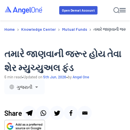
Open Demat Account
›
›
›
Home
Knowledge Center
Mutual Funds
તમારે જાણવાની જરૂર હ
તમારે જાણવાની જરૂર હોય તેવા
શેર મ્યુચ્યુઅલ ફંડ
•
•
6
min read
Updated on
5th Jun, 2026
by
Angel One
ગુજરાતી
Share