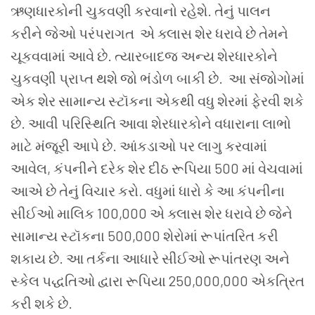
ઋણધારકોની
ચુકવણી
કરવાનો
રહેશે
.
તેનું પાલન
કરીને
જેઓ
પરંપરાગત એ ક્લાસ
શેર
ધરાવે
છે
તેમને
ચૂકવવામાં
આવે
છે
.
ત્યારબાદજ
અન્ય
શેરધારકોને
ચુકવણી
પ્રાપ્ત
થશે
જો
ભંડોળ
બાકી
છે
.
આ સંજોગોમાં
એક
શેર
સામાન્ય
સ્ટૉકના
એકથી
વધુ
શેરમાં
ફેરવી
શકે
છે
.
આવી
પરિસ્થિતિ
આવા
શેરધારકોને
વધારાના
લાભો
માટે
મંજૂરી
આપે
છે
.
આંકડાઓ
પર
લાગુ
કરવામાં
આવેલ
,
કંપનીને
દરેક
શેર
દીઠ
રૂપિયા
500
માં
વેચવામાં
આએ
છે
તેનું
વિચાર
કરો
.
વધુમાં ધારો
કે
આ
કંપનીના
સીઈઓ
માલિક
100,000
એ ક્લાસ
શેર
ધરાવે
છે
જેને
સામાન્ય
સ્ટૉકના
500,000
શેરોમાં
રૂપાંતરિત
કરી
શકાય
છે
.
આ
તર્કના આધારે
સીઈઓ
રૂપાંતરણ
અને
સ્કેલ
પદ્ધતિઓ
દ્વારા
રૂપિયા
250,000,000
એકત્રિત
કરી
શકે
છે
.