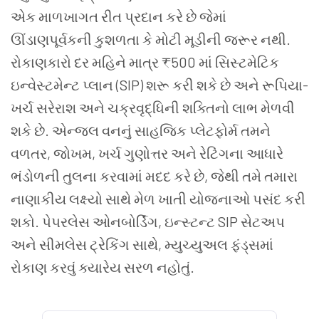
એક માળખાગત રીત પ્રદાન કરે છે જેમાં
ઊંડાણપૂર્વકની કુશળતા કે મોટી મૂડીની જરૂર નથી.
રોકાણકારો દર મહિને માત્ર ₹500 માં સિસ્ટમેટિક
ઇન્વેસ્ટમેન્ટ પ્લાન (SIP) શરૂ કરી શકે છે અને રૂપિયા-
ખર્ચ સરેરાશ અને ચક્રવૃદ્ધિની શક્તિનો લાભ મેળવી
શકે છે. એન્જલ વનનું સાહજિક પ્લેટફોર્મ તમને
વળતર, જોખમ, ખર્ચ ગુણોત્તર અને રેટિંગના આધારે
ભંડોળની તુલના કરવામાં મદદ કરે છે, જેથી તમે તમારા
નાણાકીય લક્ષ્યો સાથે મેળ ખાતી યોજનાઓ પસંદ કરી
શકો. પેપરલેસ ઓનબોર્ડિંગ, ઇન્સ્ટન્ટ SIP સેટઅપ
અને સીમલેસ ટ્રેકિંગ સાથે, મ્યુચ્યુઅલ ફંડ્સમાં
રોકાણ કરવું ક્યારેય સરળ નહોતું.