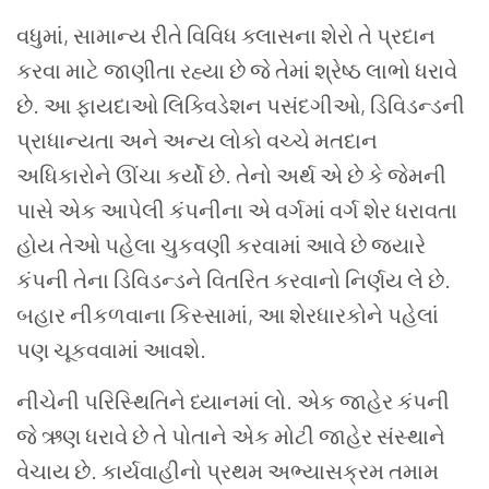
વધુમાં, સામાન્ય રીતે વિવિધ ક્લાસના શેરો તે પ્રદાન
કરવા માટે જાણીતા રહ્યા છે જે તેમાં શ્રેષ્ઠ લાભો ધરાવે
છે. આ ફાયદાઓ લિક્વિડેશન પસંદગીઓ, ડિવિડન્ડની
પ્રાધાન્યતા અને અન્ય લોકો વચ્ચે મતદાન
અધિકારોને ઊંચા કર્યો છે. તેનો અર્થ એ છે કે જેમની
પાસે એક આપેલી કંપનીના એ વર્ગમાં વર્ગ શેર ધરાવતા
હોય તેઓ પહેલા ચુકવણી કરવામાં આવે છે જ્યારે
કંપની તેના ડિવિડન્ડને વિતરિત કરવાનો નિર્ણય લે છે.
બહાર નીકળવાના કિસ્સામાં, આ શેરધારકોને પહેલાં
પણ ચૂકવવામાં આવશે.
નીચેની
પરિસ્થિતિને
ધ્યાનમાં
લો
.
એક
જાહેર
કંપની
જે
ઋણ
ધરાવે
છે
તે
પોતાને
એક
મોટી
જાહેર
સંસ્થાને
વેચાય
છે
.
કાર્યવાહીનો
પ્રથમ
અભ્યાસક્રમ
તમામ