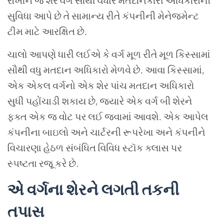
રાખીને
જે
શેર
વર્ગ
સૌથી વધારે
મતદાનકારી
અધિકારોની
સુવિધા
આપે
છે
તે
સામાન્ય
રીતે
કંપનીની
મેનેજમેન્ટ
ટીમ
માટે
આરક્ષિત
છે
.
ચાલો
આપણે ધારી લઈએ
કે
વર્ગ
મૂળ
રીતે મૂળ કિસ્સામાં
સૌથી
વધુ
મતદાન
અધિકારો
મેળવે
છે
.
આવા
કિસ્સામાં
,
એક
એકલ
વર્ગનો
એક
શેર
પાંચ
મતદાન
અધિકારો
સુધી
પહોંચાડી
શકાય
છે
,
જ્યારે
એક
વર્ગ
બી
શેરને
ફક્ત
એક
જ
વોટ
પર
લઈ
જવામાં
આવશે
.
એક
આપેલ
કંપનીના
બાઇલો
અને
ચાર્ટરની
રૂપરેખા
અને
કંપનીને
વિચારણા
હેઠળ
સંબંધિત
વિવિધ
સ્ટૉક
ક્લાસ
પર
સ્પષ્ટતા
રજૂ
કરે
છે
.
એ વર્ગના
શેરને લગતી તકની
તપાસ