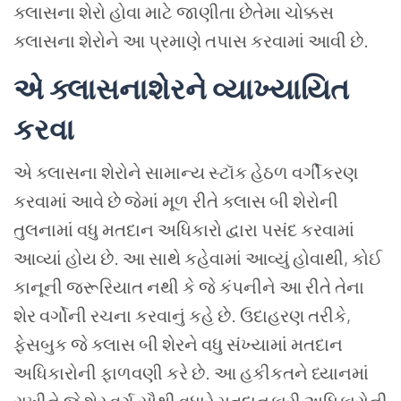
ક્લાસના
શેરો
હોવા
માટે
જાણીતા
છેતેમા ચોક્કસ
ક્લાસના
શેરોને આ પ્રમાણે
તપાસ
કરવામાં
આવી
છે
.
એ ક્લાસનાશેરને
વ્યાખ્યાયિત
કરવા
એ ક્લાસના
શેરોને
સામાન્ય
સ્ટૉક હેઠળ
વર્ગીકરણ
કરવામાં આવે
છે
જેમાં
મૂળ
રીતે
ક્લાસ
બી
શેરોની
તુલનામાં
વધુ
મતદાન
અધિકારો
દ્વારા
પસંદ
કરવામાં
આવ્યાં
હોય છે
.
આ સાથે
કહેવામાં
આવ્યું
હોવાથી
,
કોઈ
કાનૂની
જરૂરિયાત
નથી
કે
જે
કંપનીને
આ
રીતે
તેના
શેર
વર્ગોની
રચના
કરવાનું
કહે
છે
.
ઉદાહરણ
તરીકે
,
ફેસબુક
જે
ક્લાસ
બી
શેરને
વધુ
સંખ્યામાં
મતદાન
અધિકારોની
ફાળવણી
કરે
છે
.
આ
હકીકતને
ધ્યાનમાં