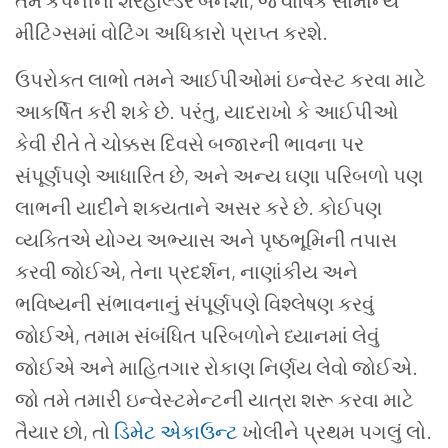
તમે
કંપનીના
શેરહોલ્ડર
બનશો
,
જે
વાર્ષિક
સામાન્ય
મીટિંગ્સમાં
વોટિંગ
અધિકારો
પ્રાપ્ત
કરશે
.
ઉપરોક્ત લાભો તમને આઈપીઓમાં ઇન્વેસ્ટ કરવા માટે
આકર્ષિત કરી શકે છે
.
પરંતુ
,
યાદરાખો કે આઈપીઓ
કેવી રીતે તે ચોક્કસ દિવસે બજારની ભાવના પર
સંપૂર્ણપણે આધારિત છે
,
અને અન્ય ઘણા પરિબળો પણ
લાભની યાદીને શક્યતાને અસર કરે છે
.
કોઈપણ
વ્યક્તિએ યોગ્ય અભ્યાસ અને પૃષ્ઠભૂમિની તપાસ
કરવી જોઈએ
,
તેના પ્રદર્શન
,
નાણાંકીય અને
ભવિષ્યની સંભાવનાનું સંપૂર્ણપણે વિશ્લેષણ કરવું
જોઈએ
,
તમામ સંબંધિત પરિબળોને ધ્યાનમાં લેવું
જોઈએ અને માહિતગાર રોકાણ નિર્ણય લેવો જોઈએ
.
જો તમે તમારી ઇન્વેસ્ટમેન્ટની યાત્રા શરૂ કરવા માટે
તૈયાર છો
,
તો
ડિમેટ એકાઉન્ટ
ખોલીને પ્રથમ પગલું લો
.