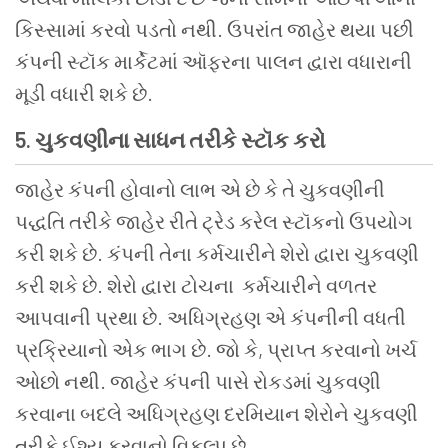
કિસ્સામાં
કરવો
પડતો
નથી
.
ઉપરાંત
જાહેર
થયા
પછી
કંપની
સ્ટૉક
માર્કેટમાં
ઑફરના
પાલન
દ્વારા
વધારાની
મૂડી
વધારી
શકે
છે
.
5.
ચુકવણીના
સાધન
તરીકે
સ્ટૉક
કરો
જાહેર
કંપની
હોવાનો
લાભ
એ
છે
કે
તે
ચુકવણીની
પદ્ધતિ
તરીકે
જાહેર
રીતે
ટ્રેડ
કરેલ
સ્ટૉકનો
ઉપયોગ
કરી
શકે
છે
.
કંપની
તેના
કર્મચારીને
શેરો
દ્વારા
ચુકવણી
કરી
શકે
છે
.
શેરો
દ્વારા
ટોચના
કર્મચારીને
વળતર
આપવાની
પ્રથા
છે
.
અધિગ્રહણ
એ
કંપનીની
વધતી
પ્રક્રિયાનો
એક
ભાગ
છે
.
જો
કે
,
પ્રાપ્ત
કરવાનો
ખર્ચ
ઓછો
નથી
.
જાહેર
કંપની
પાસે
રોકડમાં
ચુકવણી
કરવાના
બદલે
અધિગ્રહણ
દરમિયાન
શેરોને
ચુકવણી
તરીકે
ઈશ્યુ
કરવાનો
વિકલ્પ
છે
.