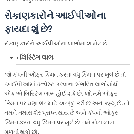
રોકાણકારોને
આઈપીઓના
ફાયદા
શું
છે
?
રોકાણકારોને
આઈપીઓના
લાભોમાં
શામેલ
છે
•
લિસ્ટિંગ
લાભ
જો
કંપની
ઑફર
કિંમત
કરતાં
વધુ
કિંમત
પર
ખુલે
છે
તો
આઈપીઓમાં
ઇન્વેસ્ટ
કરવાના
સંભવિત
લાભોમાંથી
એક
એ
લિસ્ટિંગ
લાભ
હોઈ
શકે
છે
.
જો
તમે
ઑફર
કિંમત
પર
ઘણા
શેર
માટે
અરજી
કરી
છે
અને
કહ્યું
છે
,
તો
તમને
તમારા
શેર
પ્રાપ્ત
થાય
છે
અને
કંપની
ઑફર
કિંમત
કરતાં
વધુ
કિંમત
પર
ખુલે
છે
,
તમે
મોટા
લાભ
મેળવી
શકો
છો
.