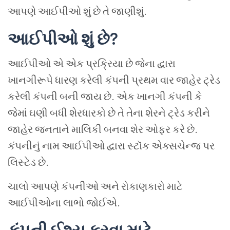
આપણે આઈપીઓ
શું છે તે જાણીશું
.
આઈપીઓ
શું
છે
?
આઈપીઓ
એ
એક
પ્રક્રિયા
છે
જેના
દ્વારા
ખાનગીરૂપે
ધારણ
કરેલી
કંપની
પ્રથમ
વાર
જાહેર
ટ્રેડ
કરેલી
કંપની
બની
જાય
છે
.
એક
ખાનગી
કંપની
કે
જેમાં
ઘણી
બધી
શેરધારકો
છે
તે
તેના
શેરને
ટ્રેડ
કરીને
જાહેર જનતાને
માલિકી બનવા
શેર ઓફર
કરે
છે
.
કંપનીનું
નામ
આઈપીઓ
દ્વારા
સ્ટૉક
એક્સચેન્જ
પર
લિસ્ટેડ
છે
.
ચાલો
આપણે
કંપનીઓ
અને
રોકાણકારો
માટે
આઈપીઓના
લાભો
જોઈએ
.
કંપની
ઈશ્યુ
કરવા
માટે