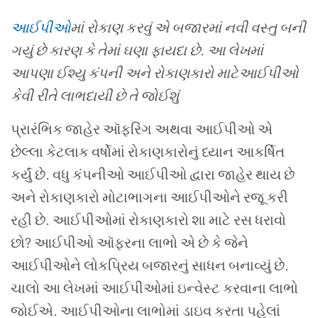
આઈપીઓ
માં
રોકાણ
કરવું
એ
બજારમાં
નવી
વસ્તુ
બની
ગયું
છે
કારણ
કે
તેમાં
ઘણા
ફાયદા
છે
.
આ
લેખમાં
આપણા
ઈશ્યુ કંપની
અને
રોકાણકારો
માટેઆઈપીઓ
કેવી
રીતે
લાભદાયી
છે
તે
જોઈશું
પ્રારંભિક જાહેર ઑફરિંગ અથવા આઈપીઓ
એ
છેલ્લા કેટલાક વર્ષોમાં રોકાણકારોનું ધ્યાન આકર્ષિત
કર્યું છે
.
વધુ કંપનીઓ આઈપીઓ
દ્વારા જાહેર થાય છે
અને રોકાણકારો મોટાભાગના આઈપીઓને રજૂ કરી
રહી છે
.
આઈપીઓમાં રોકાણકારો શા માટે રસ ધરાવો
છો
?
આઈપીઓ
ઑફરના લાભો એ છે કે જેને
આઈપીઓને લોકપ્રિય બજારનું સાધન બનાવ્યું છે
.
ચાલો આ લેખમાં આઈપીઓમાં ઇન્વેસ્ટ કરવાના લાભો
જોઈએ
.
આઈપીઓના લાભોમાં ડાઇવ કરતા પહેલાં