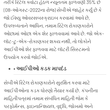
તરીકે
રિટેલ
ક્વોટા
હેઠળ
ન્યૂનતમ
ફાળવણી
35%
છે
(08-
ઓગસ્ટ
-
20
22
ના
રોજ
)
સેબીએ
જાહેર
કર્યું
છે
કે
જો
ઈશ્યુ
ઓવરસબસ્ક્રાઇબ
કરવામાં
આવે
છે
,
ઉપલબ્ધતાને
આધિન
,
તમામ
રિટેલ
રોકાણકારોને
ઓછામાં
ઓછા
એક
શેર
ફાળવવામાં
આવે
છે
.
જો
એક
-
લૉટ
-
ટુ
-
એક
-
રોકાણકાર
શક્ય
નથી
,
તો
લોકોને
આઈપીઓ
શેર
ફાળવવા
માટે
લૉટરી
સિસ્ટમનો
ઉપયોગ
કરવો
જોઈએ
.
•
આઈપીઓ કડક
માપદંડ
સેબીએ
રિટેલ
રોકાણકારોને
સુરક્ષિત
કરવા
માટે
આઈપીઓના કડક
ધોરણો
તૈયાર
કર્યા
છે
.
કંપનીના
માહિતીપત્રમાં
તમામ
સંબંધિત
માહિતી
જેમ
કે
પરફોર્મન્સ
,
ફાઇનાન્શિયલ
,
વૃદ્ધિ
,
જોખમો
અને