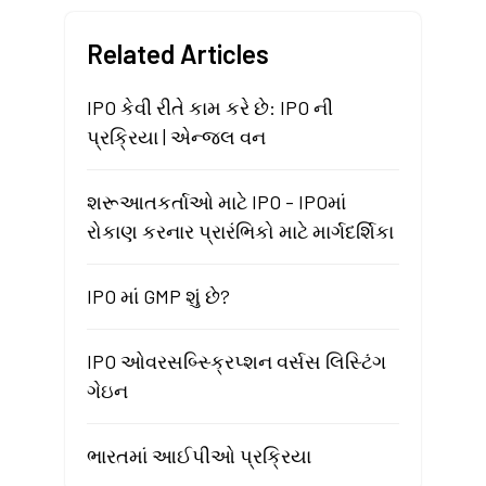
Related Articles
IPO કેવી રીતે કામ કરે છે: IPO ની
પ્રક્રિયા | એન્જલ વન
શરૂઆતકર્તાઓ માટે IPO - IPOમાં
રોકાણ કરનાર પ્રારંભિકો માટે માર્ગદર્શિકા
IPO માં GMP શું છે?
IPO ઓવરસબ્સ્ક્રિપ્શન વર્સસ લિસ્ટિંગ
ગેઇન
ભારતમાં આઈપીઓ પ્રક્રિયા