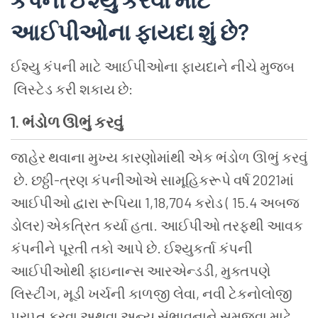
આઈપીઓના
ફાયદા
શું
છે
?
ઈશ્યુ
કંપની
માટે
આઈપીઓના
ફાયદાને
નીચે
મુજબ
લિસ્ટેડ
કરી
શકાય
છે
:
1.
ભંડોળ
ઊભું
કરવું
જાહેર
થવાના
મુખ્ય
કારણોમાંથી
એક
ભંડોળ
ઊભું
કરવું
છે
.
છઠ્ઠી
-
ત્રણ
કંપનીઓએ
સામૂહિકરૂપે વર્ષ
2021
માં
આઈપીઓ
દ્વારા
રૂપિયા
1,18,704
કરોડ
( 15.4
અબજ
ડોલર
)
એકત્રિત
કર્યા
હતા
.
આઈપીઓ
તરફથી
આવક
કંપનીને
પૂરતી
તકો
આપે
છે
.
ઈશ્યુકર્તા
કંપની
આઈપીઓથી
ફાઇનાન્સ
આરએન્ડડી
,
મુક્તપણે
લિસ્ટીંગ
,
મૂડી
ખર્ચની
કાળજી
લેવા
,
નવી
ટેકનોલોજી
પ્રાપ્ત
કરવા
અથવા
અન્ય
સંભાવનાને
સમજવા
માટે