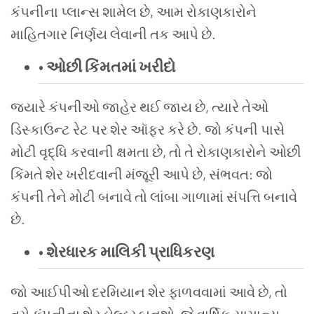
કંપનીના
પ્લાન્સ
શામેલ
છે
,
આમ
રોકાણકારોને
માહિતગાર
નિર્ણય
લેવાની
તક
આપે
છે
.
•
ઓછી કિંમતમાં
ખરીદો
જ્યારે
કંપનીઓ
જાહેર
થઈ
જાય
છે
,
ત્યારે
તેઓ
ડિસ્કાઉન્ટ
રેટ
પર
શેર
ઑફર
કરે
છે
.
જો
કંપની
પાસે
મોટી
વૃદ્ધિ
કરવાની
ક્ષમતા
છે
,
તો
તે
રોકાણકારોને
ઓછી
કિંમતે
શેર
ખરીદવાની
મંજૂરી
આપે
છે
,
સંભવત
:
જો
કંપની
તેને
મોટી
બનાવે
તો
લાંબા
ગાળામાં
સંપત્તિ
બનાવે
છે
.
•
શેરધારક
માલિકી
પ્રાધિકરણ
જો
આઈપીઓ
દરમિયાન
શેર
ફાળવવામાં
આવે
છે
,
તો