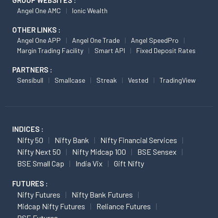
GROUP WEBSITES :
Angel One AMC
Ionic Wealth
OTHER LINKS :
Angel One APP
Angel One Trade
Angel SpeedPro
Margin Trading Facility
Smart API
Fixed Deposit Rates
PARTNERS :
Sensibull
Smallcase
Streak
Vested
TradingView
INDICES :
Nifty 50
Nifty Bank
Nifty Financial Services
Nifty Next 50
Nifty Midcap 100
BSE Sensex
BSE Small Cap
India Vix
Gift Nifty
FUTURES :
Nifty Futures
Nifty Bank Futures
Midcap Nifty Futures
Reliance Futures
BSE Futures