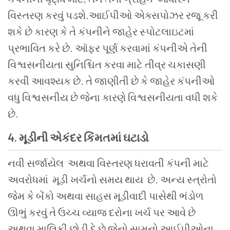
વિસ્તરણ કરવું
પડશે
.
આઈપીઓ
એક્સપોઝર
રજૂ
કરી
શકે
છે
કારણ
કે
તે
કંપનીને
જાહેર
સ્પોટલાઇટમાં
પ્રભાવિત
કરે
છે
.
ઑફર
પૂર્ણ
કરવામાં
કંપનીએ
તેની
વિશ્વસનીયતા
સુનિશ્ચિત
કરવા
માટે
તીવ્ર
ચકાસણી
કરવી
આવશ્યક
છે
.
તે
જાણીતી
છે
કે
જાહેર
કંપનીઓ
વધુ
વિશ્વસનીય
છે
જેના
કારણે
વિશ્વસનીયતા
વધી
શકે
છે
.
4.
મૂડીની
એકંદર
કિંમતમાં
ઘટાડો
નવી સર્જાયેલ
અથવા
વિસ્તરણ ધરાવતી
કંપની
માટે
અવરોધમાં
મૂડી
ખર્ચનો સમય થાય
છે
.
અન્ય
સ્ત્રોતો
જેમ
કે
બેંકો
અથવા
સાહસ
મૂડીવાદી
પાસેથી
ભંડોળ
ઊભું
કરવું
તે
ઉચ્ચ
વ્યાજ
દરોના
ખર્ચ
પર
આવે
છે
અથવા
માલિકી
છોડી
દે
છે
જેનો
સામનો
આઈપીઓના