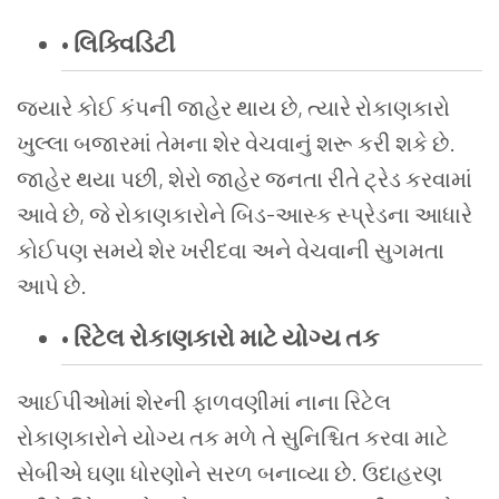
•
લિક્વિડિટી
જ્યારે
કોઈ
કંપની
જાહેર
થાય
છે
,
ત્યારે
રોકાણકારો
ખુલ્લા
બજારમાં
તેમના
શેર
વેચવાનું
શરૂ
કરી
શકે
છે
.
જાહેર
થયા
પછી
,
શેરો જાહેર જનતા
રીતે
ટ્રેડ
કરવામાં
આવે
છે
,
જે
રોકાણકારોને
બિડ
-
આસ્ક
સ્પ્રેડના
આધારે
કોઈપણ
સમયે
શેર
ખરીદવા
અને
વેચવાની
સુગમતા
આપે
છે
.
•
રિટેલ
રોકાણકારો
માટે
યોગ્ય
તક
આઈપીઓમાં
શેરની
ફાળવણીમાં
નાના
રિટેલ
રોકાણકારોને
યોગ્ય
તક
મળે
તે
સુનિશ્ચિત
કરવા
માટે
સેબીએ
ઘણા
ધોરણોને
સરળ
બનાવ્યા
છે
.
ઉદાહરણ