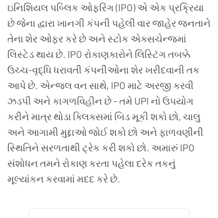
ઇનિશિયલ પબ્લિક ઓફરિંગ (IPO) એ એક પ્રક્રિયા
છે જેના દ્વારા ખાનગી કંપની પહેલી વાર જાહેર જનતાને
તેના શેર ઓફર કરે છે અને સ્ટોક એક્સચેન્જમાં
લિસ્ટેડ થાય છે. IPO રોકાણકારોને લિસ્ટિંગ તબક્કે
ઉચ્ચ-વૃદ્ધિ ધરાવતી કંપનીઓના શેર ખરીદવાની તક
આપે છે. એન્જલ વન સાથે, IPO માટે અરજી કરવી
ઝડપી અને કાગળવિહીન છે - તમે UPI નો ઉપયોગ
કરીને માત્ર થોડા ક્લિક્સમાં બિડ મૂકી શકો છો, ચાલુ
અને આગામી મુદ્દાઓ જોઈ શકો છો અને ફાળવણીની
સ્થિતિને સરળતાથી ટ્રેક કરી શકો છો. અમારું IPO
સંશોધન તમને રોકાણ કરતા પહેલા દરેક તકનું
મૂલ્યાંકન કરવામાં મદદ કરે છે.