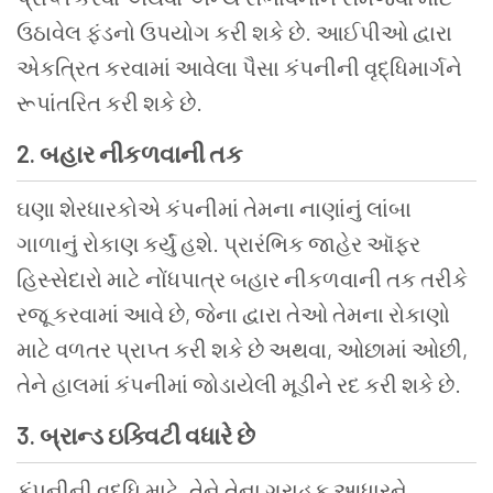
ઉઠાવેલ
ફંડનો
ઉપયોગ
કરી
શકે
છે
.
આઈપીઓ
દ્વારા
એકત્રિત
કરવામાં
આવેલા
પૈસા
કંપનીની
વૃદ્ધિમાર્ગને
રૂપાંતરિત
કરી
શકે
છે
.
2.
બહાર
નીકળવાની
તક
ઘણા
શેરધારકોએ
કંપનીમાં
તેમના
નાણાંનું
લાંબા
ગાળાનું
રોકાણ
કર્યું
હશે
.
પ્રારંભિક
જાહેર
ઑફર
હિસ્સેદારો
માટે
નોંધપાત્ર
બહાર
નીકળવાની
તક
તરીકે
રજૂ કરવામાં આવે
છે
,
જેના
દ્વારા
તેઓ
તેમના
રોકાણો
માટે
વળતર
પ્રાપ્ત
કરી
શકે
છે
અથવા
,
ઓછામાં
ઓછી
,
તેને
હાલમાં
કંપનીમાં
જોડાયેલી
મૂડીને
રદ
કરી
શકે
છે
.
3.
બ્રાન્ડ
ઇક્વિટી
વધારે
છે
કંપનીની
વૃદ્ધિ
માટે
,
તેને
તેના
ગ્રાહક
આધારને