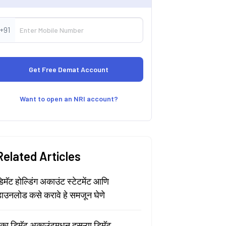
+91
Want to open an NRI account?
Related Articles
िमॅट होल्डिंग अकाउंट स्टेटमेंट आणि
ाउनलोड कसे करावे हे समजून घेणे
का डिमॅट अकाउंटमधून दुसऱ्या डिमॅट