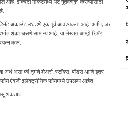
े आहे. इक्विटी मार्केटमध्ये थेट गुंतवणूक करण्यासाठी
अ
हे.
ेव्हा डिमॅट अकाउंट उघडणे एक पूर्व आवश्यकता आहे. आणि, जर
ड
र्भात शंका असणे सामान्य आहे. या लेखात आम्ही डिमॅट
ड
प्रयत्न करू.
ड
ा अर्थ असा की तुमचे शेअर्स, स्टॉक्स, बाँड्स आणि इतर
फॉर्म ऐवजी इलेक्ट्रॉनिक फॉर्ममध्ये उपलब्ध आहेत.
 असू शकतात::