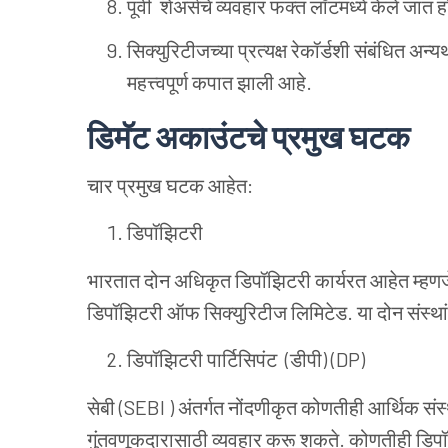
पूर्वी
शेअर्सचे व्यवहार फक्त लॉटमध्ये केले जात ह
सिक्युरिटीजच्या प्रत्यक्ष रेकॉर्डशी संबंधित अन्यथ
महत्त्वपूर्ण कपात झाली आहे.
डिमॅट अकाउंटचे प्रमुख घटक
चार प्रमुख घटक आहेत:
डिपॉझिटरी
भारतात दोन अधिकृत डिपॉझिटरी कार्यरत आहेत म्हणज
डिपॉझिटरी ऑफ सिक्युरिटीज लिमिटेड. या दोन संस्थांमध
डिपॉझिटरी पार्टिसिपंट (डीपी)
(
DP)
सेबी
(
SEBI
)
अंतर्गत नोंदणीकृत कोणतीही आर्थिक संस्
गुंतवणूकदारासाठी व्यवहार करू शकते. कोणतीही डिप