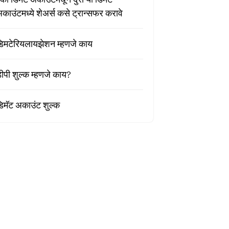
काउंटमध्ये शेअर्स कसे ट्रान्सफर करावे
िमटेरियलायझेशन म्हणजे काय
ीपी शुल्क म्हणजे काय?
िमॅट अकाउंट शुल्क