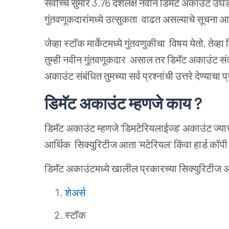
सर्वोच्च सुमारे 3.76 दशलक्ष नवीन डिमॅट अकाउंट उघडल
गुंतवणूकदारांमध्ये उत्सुकता वाढत असल्याचे सूचना आ
जेव्हा स्टॉक मार्केटमध्ये गुंतवणुकीचा विषय येतो, त
तुम्ही नवीन गुंतवणूकदार असाल तर डिमॅट अकाउंट संद
अकाउंट संबंधित तुमच्या सर्व प्रश्नांची उत्तरे देण्याचा 
डिमॅट अकाउंट म्हणजे काय ?
डिमॅट अकाउंट म्हणजे 'डिमटेरियलाईज्ड' अकाउंट ज्याच
आर्थिक सिक्युरिटीज आता 'मटेरियल' किंवा हार्ड कॉपी 
डिमॅट अकाउंटमध्ये खालील प्रकारच्या सिक्युरिटीज
शेअर्स
स्टॉक