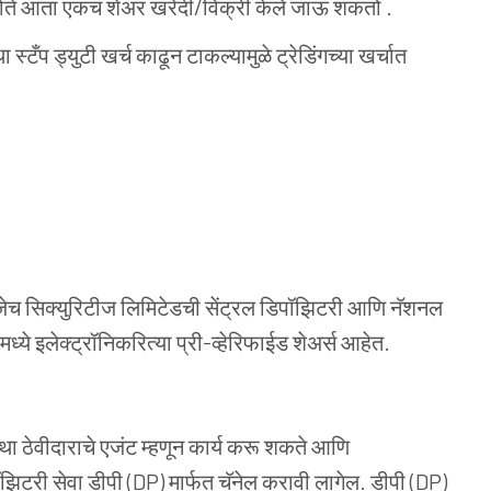
ोते
आता
एकच शेअर खरेदी/विक्री केले जाऊ शक
तो
.
ा स्टँप ड्युटी खर्च काढून टाकल्यामुळे ट्रेडिंगच्या खर्चात
ेच सिक्युरिटीज लिमिटेडची सेंट्रल डिपॉझिटरी आणि नॅशनल
्ये इलेक्ट्रॉनिकरित्या प्री-व्हेरिफाईड शेअर्स आहेत.
था ठेवीदाराचे एजंट म्हणून कार्य करू शकते आणि
ॉझिटरी सेवा डीपी
(
DP
)
मार्फत चॅनेल करावी लागेल. डीपी
(
DP
)