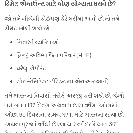
ડિમેટ
એકાઉન્ટ
માટે
કોણ
યોગ્યતા ધરાવે
છે
?
જો
તમે
નીચેની
કોઈપણ
કેટેગરીમાં
આવો
છો
તો
તમે
ડીમેટ
ખોલી
શકો
છો
નિવાસી
વ્યક્તિઓ
હિન્દુ
અવિભાજિત
પરિવાર
(HUF)
ઘરેલું
કોર્પોરેટ
નોન-રેસિડેન્ટ ઈન્ડિયન (એનઆરઆઈ)
તમે
ભારતમાં
નિવાસી
તરીકે
અરજી
કરી
શકો
છો
જેથી
તમે
સતત
182
દિવસ
અથવા
પાછલા
વર્ષમાં
ઓછામાં
ઓછા
60
દિવસના
સમયગાળા
માટે
ભારતમાં
રહ્યા
છો
અથવા
પ્રશ્નમાં
વર્ષથી
છેલ્લા
ચાર
વર્ષ
દરમિયાન
365