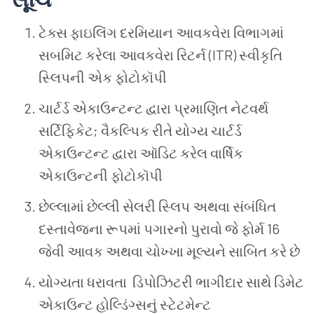
ટેક્સ
ફાઇલિંગ
દરમિયાન
આવકવેરા
વિભાગમાં
સબમિટ
કરેલા
આવકવેરા
રિટર્ન
(ITR)
સ્વીકૃતિ
સ્લિપની
એક
ફોટોકૉપી
ચાર્ટર્ડ
એકાઉન્ટન્ટ
દ્વારા
પ્રમાણિત
નેટવર્થ
સર્ટિફિકેટ
;
વૈકલ્પિક
રીતે
યોગ્ય
ચાર્ટર્ડ
એકાઉન્ટન્ટ
દ્વારા
ઑડિટ
કરેલ
વાર્ષિક
એકાઉન્ટની
ફોટોકૉપી
છેલ્લામાં છેલ્લી
સેલરી
સ્લિપ
અથવા
સંબંધિત
દસ્તાવેજના
રૂપમાં
પગારનો
પુરાવો
જે
ફોર્મ
16
જેવી
આવક
અથવા
ચોખ્ખા
મૂલ્યને
સાબિત
કરે
છે
યોગ્યતા ધરાવતા
ડિપોઝિટરી
ભાગીદાર
સાથે
ડિમેટ
એકાઉન્ટ
હોલ્ડિંગ્સનું
સ્ટેટમેન્ટ