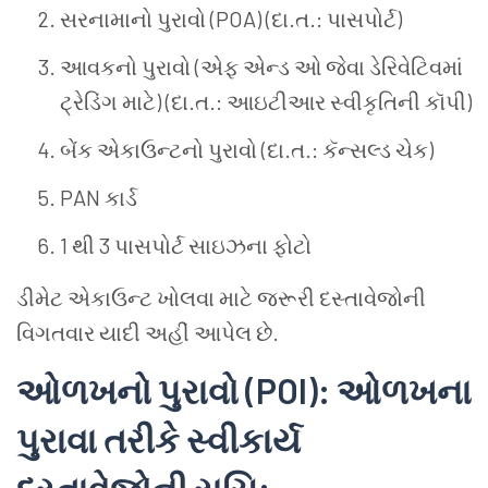
સરનામાનો
પુરાવો
(POA) (
દા
.
ત
.:
પાસપોર્ટ
)
આવકનો
પુરાવો
(
એફ
એન્ડ
ઓ
જેવા
ડેરિવેટિવમાં
ટ્રેડિંગ
માટે
) (
દા
.
ત
.:
આઇટીઆર
સ્વીકૃતિની
કૉપી
)
બેંક
એકાઉન્ટનો
પુરાવો
(
દા
.
ત
.:
કૅન્સલ્ડ
ચેક
)
PAN
કાર્ડ
1
થી
3
પાસપોર્ટ
સાઇઝના
ફોટો
ડીમેટ
એકાઉન્ટ
ખોલવા
માટે
જરૂરી
દસ્તાવેજોની
વિગતવાર
યાદી
અહીં
આપેલ
છે
.
ઓળખનો
પુરાવો
(POI):
ઓળખના
પુરાવા
તરીકે
સ્વીકાર્ય