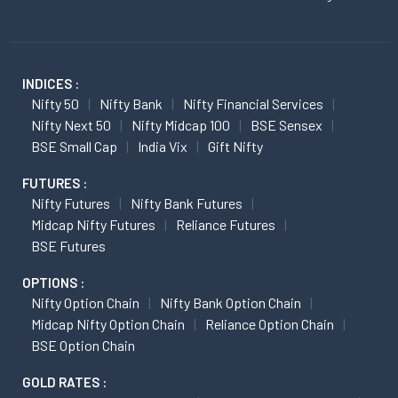
INDICES :
Nifty 50
Nifty Bank
Nifty Financial Services
Nifty Next 50
Nifty Midcap 100
BSE Sensex
BSE Small Cap
India Vix
Gift Nifty
FUTURES :
Nifty Futures
Nifty Bank Futures
Midcap Nifty Futures
Reliance Futures
BSE Futures
OPTIONS :
Nifty Option Chain
Nifty Bank Option Chain
Midcap Nifty Option Chain
Reliance Option Chain
BSE Option Chain
GOLD RATES :