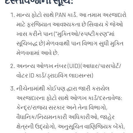
દસ્તાવેજોની
સૂચિ
:
માન્ય
ફોટો
સાથે
PAN
કાર્ડ
.
આ
તમામ
અરજદારો
માટે
ફરજિયાત
આવશ્યકતા
છે
સિવાય
કે
જેઓ
ખાસ
કરીને
પાન
("
મુક્તિઓ
/
સ્પષ્ટીકરણ
"
માં
સૂચિબદ્ધ
છે
)
મેળવવાથી
પાન
વિભાગ
સુધી
મુક્તિ
મેળવવામાં
આવે
છે.
અનન્ય
ઓળખ
નંબર
(UID) (
આધાર
/
પાસપોર્ટ
/
વોટર
ID
કાર્ડ
/
ડ્રાઇવિંગ
લાઇસન્સ
)
નીચેનામાંથી
કોઈપણ
દ્વારા
જારી
કરાયેલ
અરજદારના
ફોટો
સાથે
ઓળખ
કાર્ડ
/
દસ્તાવેજ
:
કેન્દ્ર
/
રાજ્ય
સરકાર
અને
તેના
વિભાગો
,
વૈધાનિક
/
નિયમનકારી
અધિકારીઓ
,
જાહેર
ક્ષેત્રની
ઉદ્યોગો
,
અનુસૂચિત
વાણિજ્યિક
બેંકો
,