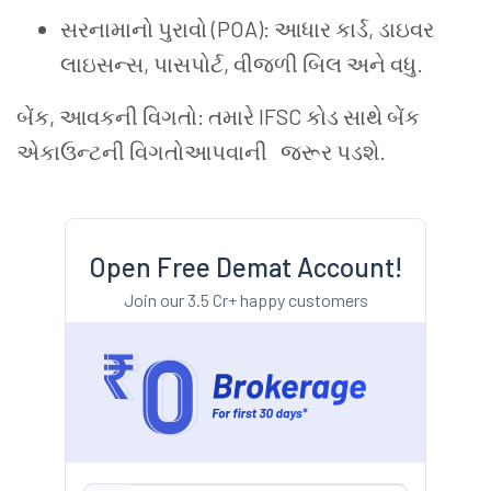
સરનામાનો
પુરાવો
(POA):
આધાર
કાર્ડ
,
ડાઇવર
લાઇસન્સ
,
પાસપોર્ટ
,
વીજળી
બિલ
અને
વધુ
.
બેંક
,
આવકની
વિગતો
:
તમારે
IFSC
કોડ
સાથે
બેંક
એકાઉન્ટની
વિગતોઆપવાની
જરૂર
પડશે
.
Open Free Demat Account!
Join our 3.5 Cr+ happy customers