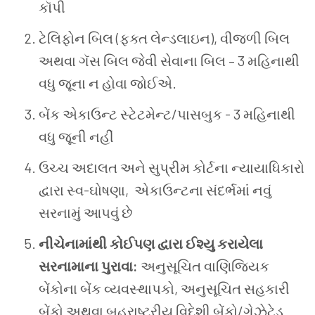
કૉપી
ટેલિફોન
બિલ
(
ફક્ત
લેન્ડલાઇન
),
વીજળી
બિલ
અથવા
ગૅસ
બિલ
જેવી સેવાના
બિલ
– 3
મહિનાથી
વધુ
જૂના ન હોવા જોઈએ.
બેંક
એકાઉન્ટ
સ્ટેટમેન્ટ
/
પાસબુક
- 3
મહિનાથી
વધુ
જૂની
નહીં
ઉચ્ચ
અદાલત
અને
સુપ્રીમ
કોર્ટના
ન્યાયાધિકારો
દ્વારા
સ્વ
-
ઘોષણા
,
એકાઉન્ટના
સંદર્ભમાં
નવું
સરનામું
આપવું
છે
નીચેનામાંથી
કોઈપણ
દ્વારા
ઈશ્યુ
કરાયેલા
સરનામાના
પુરાવા
:
અનુસૂચિત
વાણિજ્યિક
બેંકોના
બેંક
વ્યવસ્થાપકો
,
અનુસૂચિત
સહકારી
બેંકો
અથવા
બહુરાષ્ટ્રીય
વિદેશી
બેંકો
/
ગેઝેટેડ