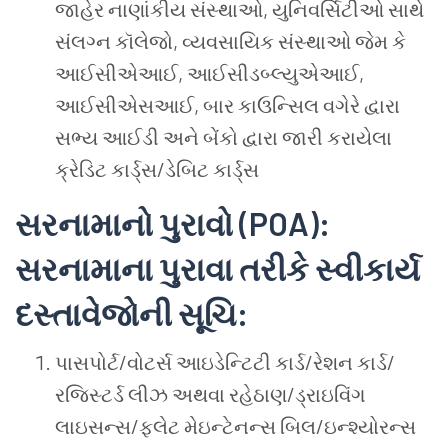
જાહેર
નાણાંકીય
સંસ્થાઓ
,
યુનિવર્સિટીઓ
સાથે
સંલગ્ન
કૉલેજો
,
વ્યવસાયિક
સંસ્થાઓ
જેમ
કે
આઈસીએઆઈ
,
આઈસીડબ્લ્યુએઆઈ
,
આઈસીએસઆઈ
,
બાર
કાઉન્સિલ
વગેરે
દ્વારા
સભ્ય
આઈડી
અને
બેંકો
દ્વારા
જારી
કરાયેલા
ક્રેડિટ
કાર્ડ્સ
/
ડેબિટ
કાર્ડ્સ
સરનામાનો
પુરાવો
(POA):
સરનામાના
પુરાવા
તરીકે
સ્વીકાર્ય
દસ્તાવેજોની
સૂચિ
:
પાસપોર્ટ
/
વોટર્સ
આઇડેન્ટિટી
કાર્ડ
/
રેશન
કાર્ડ
/
રજિસ્ટર્ડ
લીઝ
અથવા
રહેઠાણ
/
ડ્રાઇવિંગ
લાઇસન્સ
/
ફ્લેટ
મેઇન્ટેનન્સ
બિલ
/
ઇન્શ્યોરન્સ