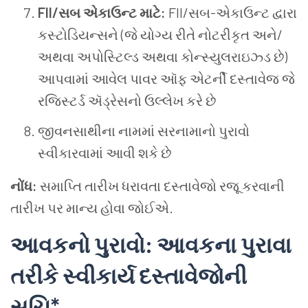
FII/
સબ
એકાઉન્ટ
માટે
:
FII/
સબ
-
એકાઉન્ટ
દ્વારા
કસ્ટોડિયન્સને
(
જે
યોગ્ય
રીતે
નોટરીકૃત
અને
/
અથવા
અપોસ્ટિલ્ડ
અથવા
કોન્સ્યુલરાઇઝ્ડ
છે
)
આપવામાં
આવેલ
પાવર
ઑફ
એટર્ની
દસ્તાવેજ
જે
રજિસ્ટર્ડ
ઍડ્રેસનો
ઉલ્લેખ
કરે
છે
જીવનસાથીના
નામમાં
સરનામાનો
પુરાવો
સ્વીકારવામાં
આવી
શકે
છે
નોંધ
:
સમાપ્તિ
તારીખ
ધરાવતા
દસ્તાવેજો
રજૂ કરવાની
તારીખ
પર
માન્ય
હોવા
જોઈએ
.
આવકનો
પુરાવો
:
આવકના
પુરાવા
તરીકે
સ્વીકાર્ય
દસ્તાવેજોની
સૂચિ
*