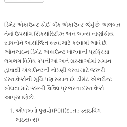
ડિમેટ
એકાઉન્ટ
કોઈ
બેંક
એકાઉન્ટ
જેવું
છે
,
અલબત
તેનો
ઉપયોગ
સિક્યોરિટીઝ
અને
અન્ય
નાણાંકીય
સાધનોને
આયોજિત
કરવા
માટે
કરવામાં
આવે
છે
.
ઑનલાઇન
ડિમેટ
એકાઉન્ટ
ખોલવાની
પ્રક્રિયા
લગભગ
વિવિધ
કંપનીઓ
અને
સંસ્થાઓમાં
સમાન
હોવાથી
એકાઉન્ટની
નોંધણી
કરવા
માટે
જરૂરી
દસ્તાવેજોની
સૂચિ
પણ
સમાન
છે
.
ડીમેટ
એકાઉન્ટ
ખોલવા
માટે
જરૂરી
વિવિધ
પ્રકારના
દસ્તાવેજો
આપ્રમાણે છે
:
ઓળખનો
પુરાવો
(POI) (
દા
.
ત
.:
ડ્રાઇવિંગ
લાઇસન્સ
)