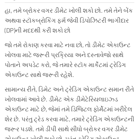
હા
,
તમે
બ્રોકર
વગર
ડીમેટ
ખોલી
શકો
છો
.
તમે
તેને
બેંક
અથવા
સ્ટૉકબ્રોકિંગ
ફર્મ
જેવી
ડિપોઝિટરી
ભાગીદાર
(DP)
ની
મદદથી
કરી
શકો
છો
જો
તમે
રોકાણ
કરવા
માટે
નવા
છો
,
તો
ડીમેટ
એકાઉન્ટ
ખોલવા
માટે
જરૂરી
પ્રક્રિયા
અને
દસ્તાવેજો
સાથે
પોતાને
અપડેટ
કરો
,
જે
તમારે
સ્ટૉક
માર્કેટમાં
ટ્રેડિંગ
એકાઉન્ટ
સાથે
જરૂરી
રહેશે
.
સામાન્ય
રીતે
,
ડિમેટ
અને
ટ્રેડિંગ
એકાઉન્ટ
સમાન
રીતે
ખોલવામાં
આવે
છે
.
ડીમેટ
એક
ડીમેટેરિયલાઇઝ્ડ
એકાઉન્ટ
માટે
છે
,
જેમાં
તમે
ડિજિટલ
ફોર્મેટમાં
ખરીદેલ
શેર
છે
.
પરંતુ
ટ્રેડ
કરવા
માટે
,
તમારે
ટ્રેડિંગ
એકાઉન્ટની
જરૂર
પડશે
.
તમે
ડીપી
સાથે
સીધો
બ્રોકર
વગર
ડીમેટ
એકાઉન્ટ
ખોલી
શકો
છો
,
પરંતુ
ટ્રેડિંગ
એકાઉન્ટ