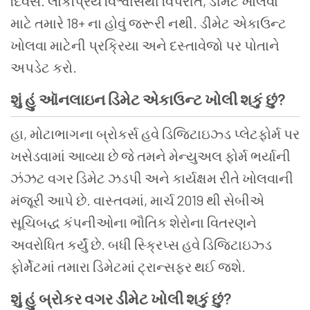
દિવસ
.
લોકપ્રિય
વિશ્વાસથી
વિપરીત
,
ડીમેટ
ખોલવા
માટે
તમારે
18+
ના
હોવું
જરૂરી
નથી
.
ડીમેટ
એકાઉન્ટ
ખોલવા
માટેની
પ્રક્રિયા
અને
દસ્તાવેજો
પર
પોતાને
અપડેટ
કરો
.
શું
હું
ઑનલાઇન
ડિમેટ
એકાઉન્ટ
ખોલી
શકું
છું
?
હા
,
મોટાભાગના
બ્રોકર્સ
હવે
ડિજિટાઇઝ્ડ
પ્લેટફોર્મ
પર
ખસેડવામાં
આવ્યા
છે
જે
તમને
મેન્યુઅલ
ફોર્મ
ભર્યાની
ઝંઝટ
વગર
ડિમેટ
ઝડપી
અને
કાર્યક્ષમ
રીતે
ખોલવાની
મંજૂરી
આપે
છે
.
વાસ્તવમાં
,
માર્ચ
2019
થી
સેબીએ
સૂચિબદ્ધ
કંપનીઓના
ભૌતિક
શેરોના
વિતરણને
અવરોધિત
કર્યું
છે
.
બધી
સ્ક્રિપ્સ
હવે
ડિજિટાઇઝ્ડ
ફોર્મેટમાં
તમારા
ડિમેટમાં
ટ્રાન્સફર
થઈ
જશે
.
શું
હું
બ્રોકર
વગર
ડીમેટ
ખોલી
શકું
છું
?