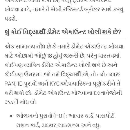
ખોલવા
માટે
,
તમારે
તે
સેબી
રજિસ્ટર્ડ
બ્રોકર
સાથે
કરવું
પડશે
.
શું
કોઈ
વિદ્યાર્થી
ડીમેટ
એકાઉન્ટ
ખોલી
શકે
છે
?
એક
સામાન્ય
નોંધ
છે
કે
તમારે
ડીમેટ
એકાઉન્ટ
ખોલવા
માટે
ઓછામાં
ઓછું
18
હોવું
જરૂરી
છે
,
પરંતુ
વાસ્તવમાં
,
કોઈપણ
વ્યક્તિ
ડીમેટ
એકાઉન્ટ
ખોલી
શકે
છે
અને
કોઈપણ
ઉંમરમાં
.
જો
તમે
વિદ્યાર્થી
છો
,
તો
તમે
તમારું
PAN, ID
પુરાવો
અને
KYC
ઔપચારિકતા
પૂર્ણ
કરીને
તે
કરી
શકો
છો
.
ડીમેટ
એકાઉન્ટ
ખોલવાના
દસ્તાવેજોની
ઝડપી
નોંધ
લો
.
ઓળખનો
પુરાવો
(POI):
આધાર
કાર્ડ
,
પાસપોર્ટ
,
રાશન
કાર્ડ
,
ડાઇવર
લાઇસન્સ
અને
વધુ
.