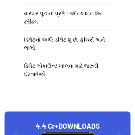
વારંવાર પૂછાતા પ્રશ્નો - ઑનલાઇન શેર
ટ્રેડિંગ
ડિમેટનો અર્થ: ડીમેટ શું છે, ફીચર્સ અને
લાભો
ડિમેટ એકાઉન્ટ ખોલવા માટે જરૂરી
દસ્તાવેજો
4.4 Cr+
DOWNLOADS