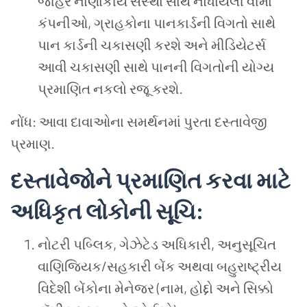
જાહેર
નાણાંકીય
સંસ્થા
સાથે
નોંધાયેલી
વીમા
કંપનીઓ
,
ગ્રાહકોના
પાનકાર્ડની
વિગતો
સાથે
પાન
કાર્ડની
ચકાસણી
કરશે
અને
મીડિયેટર્સ
આવી
ચકાસણી સાથે
પાનની
વિગતોની
યોગ્ય
પ્રમાણિત
નકલો
રજૂ
કરશે
.
નોંધ
:
આવા
દાવાઓના
સમર્થનમાં
પુરતા
દસ્તાવેજી
પ્રમાણ
.
દસ્તાવેજોને
પ્રમાણિત
કરવા
માટે
અધિકૃત
લોકોની
સૂચિ
:
નોટરી
પબ્લિક
,
ગેઝેટેડ
અધિકારી
,
અનુસૂચિત
વાણિજ્યિક
/
સહકારી
બેંક
અથવા
બહુરાષ્ટ્રીય
વિદેશી
બેંકોના
મેનેજર
(
નામ
,
હોદ્દો
અને
સિક્કો