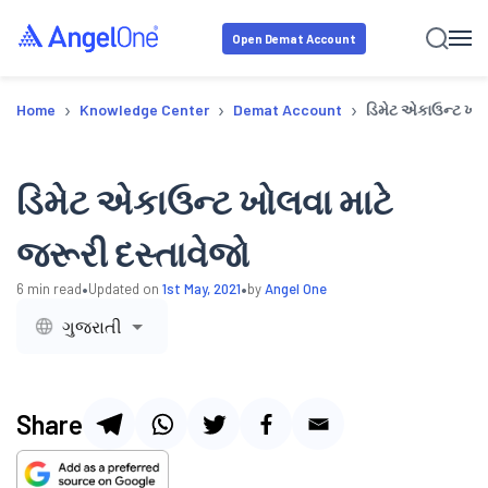
Open Demat Account
›
›
›
Home
Knowledge Center
Demat Account
ડિમેટ એકાઉન્ટ ખોલ
ડિમેટ એકાઉન્ટ ખોલવા માટે
જરૂરી દસ્તાવેજો
•
•
6
min read
Updated on
1st May, 2021
by
Angel One
ગુજરાતી
Share