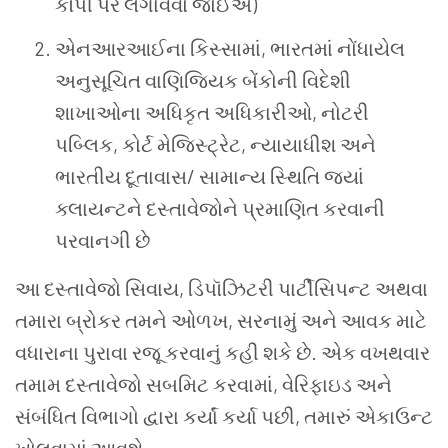
કૉપી
પર
લગાવવો
જોઈએ
)
એનઆરઆઈના
કિસ્સામાં
,
ભારતમાં
નોંધાયેલ
અનુસૂચિત
વાણિજ્યિક
બેંકોની
વિદેશી
શાખાઓના
અધિકૃત
અધિકારીઓ
,
નોટરી
પબ્લિક
,
કોર્ટ
મેજિસ્ટ્રેટ
,
ન્યાયાધીશ
અને
ભારતીય
દૂતાવાસ
/
સામાન્ય સ્થિતિ
જ્યાં
ક્લાયન્ટને
દસ્તાવેજોને
પ્રમાણિત
કરવાની
પરવાનગી
છે
આ
દસ્તાવેજો
સિવાય
,
ડિપૉઝિટરી
પાર્ટીસિપન્ટ
અથવા
તમારા
બ્રોકર
તમને
ઓળખ
,
સરનામું
અને
આવક
માટે
વધારાના
પુરાવા
રજૂ
કરવાનું
કહી
શકે
છે
.
એક વખથવાર
તમામ
દસ્તાવેજો
સબમિટ
કરવામાં
,
વેરિફાઇડ
અને
સંબંધિત
વિભાગો
દ્વારા
કર્યાં
કર્યા
પછી
,
તમારું
એકાઉન્ટ