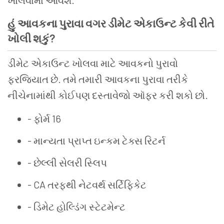
ખોલવામાં
આવશે
.
હું
આવકના
પુરાવા
વગર
ડીમેટ
એકાઉન્ટ
કેવી
રીતે
ખોલી
શકું
?
ડીમેટ
એકાઉન્ટ
ખોલવા
માટે
આવકનો
પુરાવો
ફરજિયાત
છે
.
તમે
તમારી
આવકના
પુરાવા
તરીકે
નીચેનામાંથી
કોઈપણ
દસ્તાવેજો
ઑફર
કરી
શકો
છો
.
- ફોર્મ
16
- માન્યતા પ્રાપ્ત ઇન્કમ
ટેક્સ
રિટર્ન
- છેલ્લી સેલરી
સ્લિપ
- CA
તરફથી
નેટવર્થ
સર્ટિફિકેટ
- ડિમેટ
હોલ્ડિંગ
સ્ટેટમેન્ટ