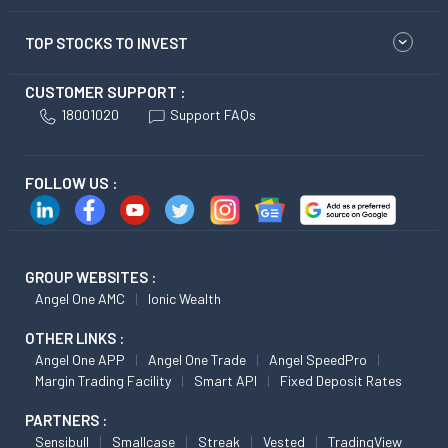
TOP STOCKS TO INVEST
CUSTOMER SUPPORT :
18001020
Support FAQs
FOLLOW US :
GROUP WEBSITES :
Angel One AMC
Ionic Wealth
OTHER LINKS :
Angel One APP
Angel One Trade
Angel SpeedPro
Margin Trading Facility
Smart API
Fixed Deposit Rates
PARTNERS :
Sensibull
Smallcase
Streak
Vested
TradingView