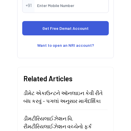
+91
Want to open an NRI account?
Related Articles
ડીમેટ એકાઉન્ટને ઑનલાઇન કેવી રીતે
બંધ કરવું - પગલાં અનુસાર માર્ગદર્શિકા
ડીમટીરિયલાઈઝેશન વિ.
રીમટીરિયલાઈઝેશન વચ્ચેનો ફર્ક