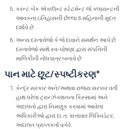
કરન્ટ
બેંક
એકાઉન્ટ
સ્ટેટમેન્ટ
જે
ક્લાયન્ટની
આવકના
ઇતિહાસની
છેલ્લા
6
મહિનાની
મુદત
દર્શાવે
છે
અન્ય
દસ્તાવેજો
કે
જે
દાવાને
સમર્થન આપે છે
દસ્તાવેજો
સાથે
સ્વ
-
ઘોષણા
દ્વારા
સંપત્તિની
માલિકીની
નોંધપાત્ર
બનાવે
છે
પાન
માટે
છૂટ
/
સ્પષ્ટીકરણ
*
કેન્દ્ર
સરકાર
અને
/
અથવા
રાજ્ય
સરકાર
વતી
હાથ
ધરેલા
ટ્રાન્ઝૅક્શનના
કિસ્સામાં
અને
અદાલતો
દ્વારા
નિમણૂક
કરવામાં
આવેલા
અધિકારીઓ
દ્વારા
દા
.
ત
.
સત્તાવાર
લિક્વિડેટર
,
અદાલત
પ્રાપ્તકર્તા
વગેરે
.