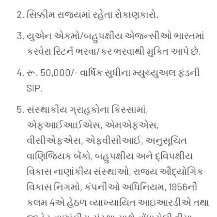
સિક્કીમ
રાજ્યમાં
રહેતા
રોકાણકારો
.
યુએન
એકમો
/
બહુપક્ષીય
એજન્સીઓ
ભારતમાં
કરવેરા
રિટર્ન
ભરવા
/
કર
ભરવાથી
મુક્તિ
આપે
છે
.
રૂ
. 50,000/-
વાર્ષિક
સુધીના
મ્યુચ્યુઅલ
ફંડની
SIP.
સંસ્થાકીય
ગ્રાહકોના
કિસ્સામાં
,
એફઆઈઆઈએસ
,
એમએફએસ
,
વીસીએફએસ
,
એફવીસીઆઈ
,
અનુસૂચિત
વાણિજ્યિક
બેંકો
,
બહુપક્ષીય
અને
દ્વિપક્ષીય
વિકાસ
નાણાંકીય
સંસ્થાઓ
,
રાજ્ય
ઔદ્યોગિક
વિકાસ
નિગમો
,
કંપનીઓ
અધિનિયમ
, 1956
ની
કલમ
4
એ
હેઠળ
વ્યાખ્યાયિત
આઇઆરડીએ
તથા