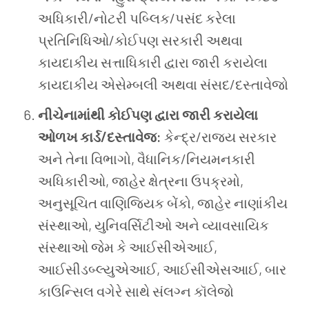
અધિકારી
/
નોટરી
પબ્લિક
/
પસંદ
કરેલા
પ્રતિનિધિઓ
/
કોઈપણ
સરકારી
અથવા
કાયદાકીય
સત્તાધિકારી
દ્વારા
જારી
કરાયેલા
કાયદાકીય
એસેમ્બલી
અથવા
સંસદ
/
દસ્તાવેજો
નીચેનામાંથી
કોઈપણ
દ્વારા
જારી
કરાયેલા
ઓળખ
કાર્ડ
/
દસ્તાવેજ
:
કેન્દ્ર
/
રાજ્ય
સરકાર
અને
તેના
વિભાગો
,
વૈધાનિક
/
નિયમનકારી
અધિકારીઓ
,
જાહેર
ક્ષેત્રના
ઉપક્રમો
,
અનુસૂચિત
વાણિજ્યિક
બેંકો
,
જાહેર
નાણાંકીય
સંસ્થાઓ
,
યુનિવર્સિટીઓ
અને
વ્યાવસાયિક
સંસ્થાઓ
જેમ
કે
આઈસીએઆઈ
,
આઈસીડબ્લ્યુએઆઈ
,
આઈસીએસઆઈ
,
બાર
કાઉન્સિલ
વગેરે
સાથે
સંલગ્ન
કૉલેજો